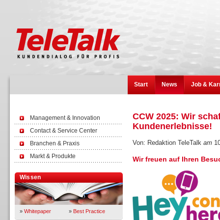
Start
News
Job & Kar
CCW 2025: Wir scha
Management & Innovation
Kundenerlebnisse!
Contact & Service Center
Von: Redaktion TeleTalk
am
10
Branchen & Praxis
Markt & Produkte
Wir freuen auf Ihren Besu
Wissen
»
Whitepaper
»
Best Practice