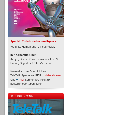
Inbound
Special: Collaborative Intelligence
We unite Human and Artifical Power.
In Kooperation mit:
Avaya, Bucher+Suter, Calabrio, Five 9,
Parloa, Sogedes, USU, Vier, Zoom
Kostenlos zum Durchklicken:
TeleTalk Special als PDF
(hier klicken)
Und
hier
können Sie TeleTalk
bestellen oder abonnieren!
TeleTalk Archiv
Inbound