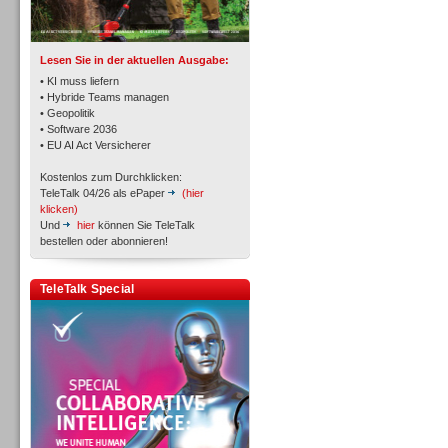
TK- und ACD-Systeme
Lesen Sie in der aktuellen Ausgabe:
• KI muss liefern
• Hybride Teams managen
• Geopolitik
• Software 2036
Workforce-Management
• EU AI Act Versicherer
Kostenlos zum Durchklicken:
TeleTalk 04/26 als ePaper
(hier
klicken)
Und
hier
können Sie TeleTalk
bestellen oder abonnieren!
Personal
TeleTalk Special
Personal