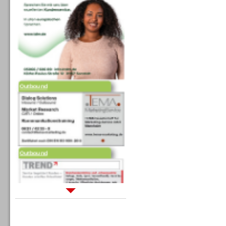
Outbound
Outbound
Sprachdialogsysteme u. Ki/
Sprachassistenten