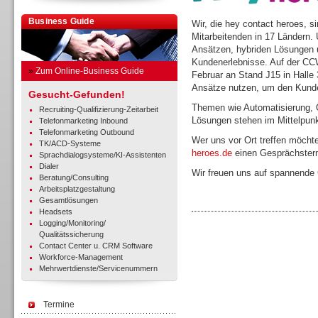
Business Guide
Wir, die hey contact heroes, si
Mitarbeitenden in 17 Ländern. 
Ansätzen, hybriden Lösungen 
Kundenerlebnisse. Auf der CCW
»
Zum Online-Business Guide
Februar an Stand J15 in Halle 
Ansätze nutzen, um den Kunde
Gesucht-Gefunden!
Themen wie Automatisierung, 
Recruiting-Qualifizierung-Zeitarbeit
Lösungen stehen im Mittelpunk
Telefonmarketing Inbound
Telefonmarketing Outbound
Wer uns vor Ort treffen möcht
TK/ACD-Systeme
heroes.de
einen Gesprächsterm
Sprachdialogsysteme/KI-Assistenten
Dialer
Wir freuen uns auf spannende
Beratung/Consulting
Arbeitsplatzgestaltung
Gesamtlösungen
Headsets
Logging/Monitoring/
Qualitätssicherung
Contact Center u. CRM Software
Workforce-Management
Mehrwertdienste/Servicenummern
Termine