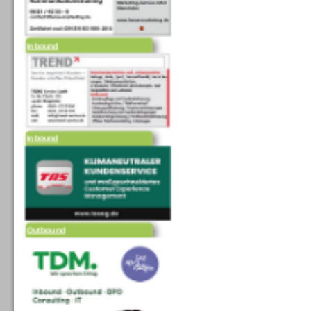
Inbound
Inbound
Outbound