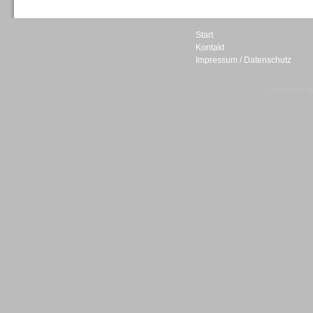
Start
Kontakt
Impressum / Datenschutz
Sprachdialogsysteme u. Ki/
Sprachassistenten
© telepublic V
Sprachdialogsysteme u. Ki/
Sprachassistenten