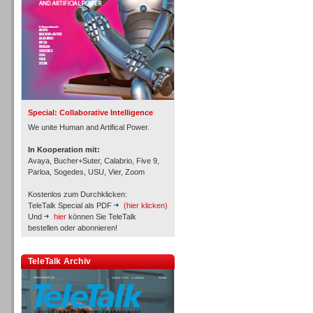
Inbound
Special: Collaborative Intelligence
We unite Human and Artifical Power.
In Kooperation mit:
Avaya, Bucher+Suter, Calabrio, Five 9,
Parloa, Sogedes, USU, Vier, Zoom
Kostenlos zum Durchklicken:
TeleTalk Special als PDF
(hier klicken)
Und
hier
können Sie TeleTalk
bestellen oder abonnieren!
TeleTalk Archiv
Inbound