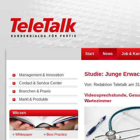
Start
News
Job & Kar
Studie: Junge Erwac
Management & Innovation
Contact & Service Center
Von: Redaktion Teletalk
am
31
Branchen & Praxis
Videosprechstunde, Gesun
Markt & Produkte
Wartezimmer
Wissen
»
Whitepaper
»
Best Practice