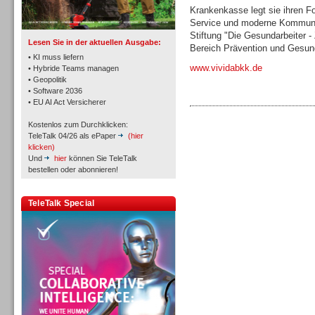
TK- und ACD-Systeme
Krankenkasse legt sie ihren F
Service und moderne Kommunika
Stiftung "Die Gesundarbeiter 
Lesen Sie in der aktuellen Ausgabe:
Bereich Prävention und Gesund
• KI muss liefern
www.vividabkk.de
• Hybride Teams managen
• Geopolitik
• Software 2036
Workforce-Management
• EU AI Act Versicherer
Kostenlos zum Durchklicken:
TeleTalk 04/26 als ePaper
(hier
klicken)
Und
hier
können Sie TeleTalk
bestellen oder abonnieren!
Personal
TeleTalk Special
Personal