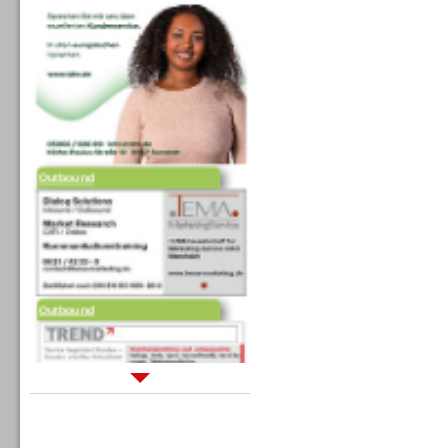
Outbound
Outbound
Sprachdialogsysteme u. Ki/
Sprachassistenten