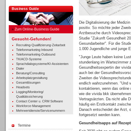
Business Guide
Die Digitalisierung der Mediz
positiv. So möchte jeder Zweit
»
Zum Online-Business Guide
Arztbesuche durch Videosprech
Studie "Zukunft Gesundheit 202
Gesucht-Gefunden!
Gesundarbeiter". Für die Stud
Recruiting-Qualifizierung-Zeitarbeit
1.000 Jugendliche und junge 
Telefonmarketing Inbound
Telefonmarketing Outbound
"Junge Leute haben keine Lust
TK/ACD-Systeme
stundenlang im Wartezimmer zu
Sprachdialogsysteme/KI-Assistenten
Gesundheitsexpertin der vivid
Dialer
auch bei der Gesundheitsvorsor
Beratung/Consulting
Zweiten die Videosprechstund
Arbeitsplatzgestaltung
Gesamtlösungen
endlich wahrzunehmen. "Und vi
Headsets
kontaktieren, wenn das online
Logging/Monitoring/
wie die vivida bkk übernehmen
Qualitätssicherung
Vertragsärzten. Da nicht alle 
Contact Center u. CRM Software
häufig ein Erstkontakt zwisch
Workforce-Management
Danach entscheidet der Arzt, 
Mehrwertdienste/Servicenummern
fortgesetzt werden kann.
Gesundheitsapps auf Rezept
Termine