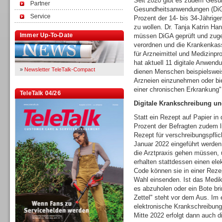
Seit 2020 gibt es zudem Gesun
Partner
Gesundheitsanwendungen (DiGA
Service
Prozent der 14- bis 34-Jährigen
zu wollen. Dr. Tanja Katrin Ha
Immer Up-To-Date
müssen DiGA geprüft und zuge
verordnen und die Krankenkas
für Arzneimittel und Medizinp
hat aktuell 11 digitale Anwen
»
Newsletter TeleTalk-Compact
dienen Menschen beispielswei
Arzneien einzunehmen oder bi
einer chronischen Erkrankung",
TeleTalk 04/26
Digitale Krankschreibung 
Statt ein Rezept auf Papier i
Prozent der Befragten zudem l
Rezept für verschreibungspfli
Januar 2022 eingeführt werden. 
die Arztpraxis gehen müssen, 
erhalten stattdessen einen el
Code können sie in einer Reze
Wahl einsenden. Ist das Medika
es abzuholen oder ein Bote br
Zettel" steht vor dem Aus. Im e
elektronische Krankschreibung
Mitte 2022 erfolgt dann auch di