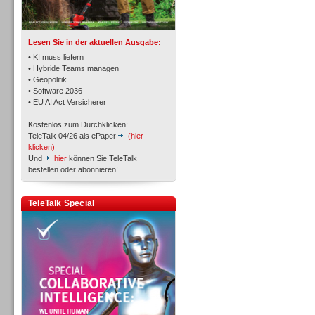
TK- und ACD-Systeme
Lesen Sie in der aktuellen Ausgabe:
• KI muss liefern
• Hybride Teams managen
• Geopolitik
• Software 2036
Workforce-Management
• EU AI Act Versicherer
Kostenlos zum Durchklicken:
TeleTalk 04/26 als ePaper
(hier
klicken)
Und
hier
können Sie TeleTalk
bestellen oder abonnieren!
Personal
TeleTalk Special
Personal