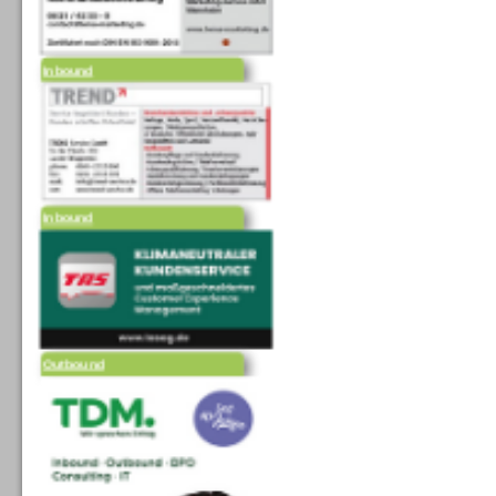
Inbound
Inbound
Outbound