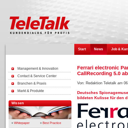
Start
News
Job & Kar
Ferrari electronic Pa
Management & Innovation
CallRecording 5.0 ab
Contact & Service Center
Von: Redaktion Teletalk
am
06
Branchen & Praxis
Markt & Produkte
Deutsches Spionagemuse
bildeten Kulisse für den d
Wissen
»
Whitepaper
»
Best Practice