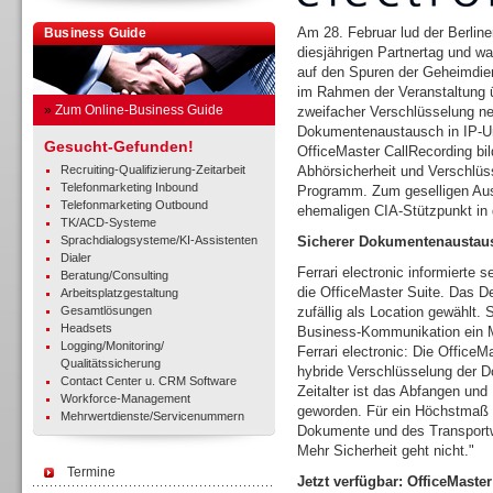
Am 28. Februar lud der Berline
Business Guide
diesjährigen Partnertag und 
auf den Spuren der Geheimdien
im Rahmen der Veranstaltung ü
»
Zum Online-Business Guide
zweifacher Verschlüsselung n
Dokumentenaustausch in IP-U
Gesucht-Gefunden!
OfficeMaster CallRecording bi
Recruiting-Qualifizierung-Zeitarbeit
Abhörsicherheit und Verschlüs
Telefonmarketing Inbound
Programm. Zum geselligen Ausk
Telefonmarketing Outbound
ehemaligen CIA-Stützpunkt in
TK/ACD-Systeme
Sprachdialogsysteme/KI-Assistenten
Sicherer Dokumentenaustaus
Dialer
Ferrari electronic informierte 
Beratung/Consulting
die OfficeMaster Suite. Das 
Arbeitsplatzgestaltung
Gesamtlösungen
zufällig als Location gewählt.
Headsets
Business-Kommunikation ein M
Logging/Monitoring/
Ferrari electronic: Die Office
Qualitätssicherung
hybride Verschlüsselung der 
Contact Center u. CRM Software
Zeitalter ist das Abfangen un
Workforce-Management
geworden. Für ein Höchstmaß a
Mehrwertdienste/Servicenummern
Dokumente und des Transportw
Mehr Sicherheit geht nicht."
Termine
Jetzt verfügbar: OfficeMaste