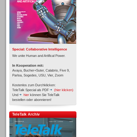
Inbound
Special: Collaborative Intelligence
We unite Human and Artifical Power.
In Kooperation mit:
Avaya, Bucher+Suter, Calabrio, Five 9,
Parloa, Sogedes, USU, Vier, Zoom
Kostenlos zum Durchklicken:
TeleTalk Special als PDF
(hier klicken)
Und
hier
können Sie TeleTalk
bestellen oder abonnieren!
TeleTalk Archiv
Inbound