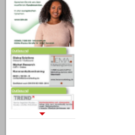
Outbound
Outbound
Sprachdialogsysteme u. Ki/
Sprachassistenten