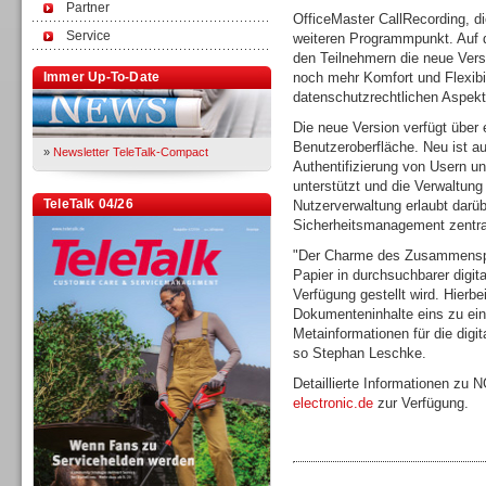
Partner
OfficeMaster CallRecording, di
Service
weiteren Programmpunkt. Auf de
den Teilnehmern die neue Versio
Immer Up-To-Date
noch mehr Komfort und Flexibil
datenschutzrechtlichen Aspek
Die neue Version verfügt über 
Benutzeroberfläche. Neu ist a
»
Newsletter TeleTalk-Compact
Authentifizierung von Usern u
unterstützt und die Verwaltung 
TeleTalk 04/26
Nutzerverwaltung erlaubt darü
Sicherheitsmanagement zentral
"Der Charme des Zusammenspie
Papier in durchsuchbarer digi
Verfügung gestellt wird. Hierbe
Dokumenteninhalte eins zu ei
Metainformationen für die digi
so Stephan Leschke.
Detaillierte Informationen zu
electronic.de
zur Verfügung.