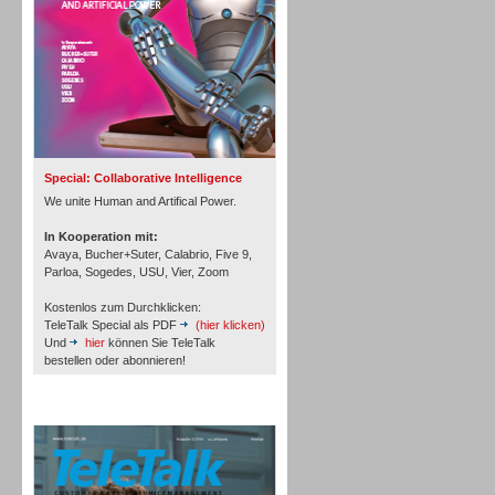
Inbound
Special: Collaborative Intelligence
We unite Human and Artifical Power.
In Kooperation mit:
Avaya, Bucher+Suter, Calabrio, Five 9,
Parloa, Sogedes, USU, Vier, Zoom
Kostenlos zum Durchklicken:
TeleTalk Special als PDF
(hier klicken)
Und
hier
können Sie TeleTalk
bestellen oder abonnieren!
TeleTalk Archiv
Inbound