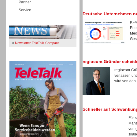
Partner
Service
Deutsche Unternehmen nu
Immer Up-To-Date
KI-M
Ener
Med
Gese
»
Newsletter TeleTalk-Compact
TeleTalk 04/26
regiocom-Gründer scheid
regiocom-Grü
verlassen un
wird von den
Schneller auf Schwankun
Für s
Mana
von 
skali