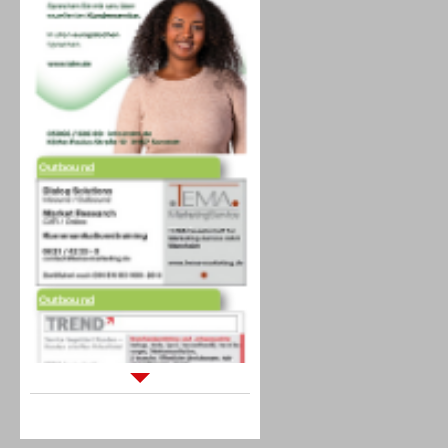
Outbound
Outbound
Sprachdialogsysteme u. Ki/
Sprachassistenten