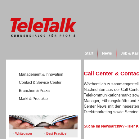
Start
News
Job & Kar
Call Center & Conta
Management & Innovation
Contact & Service Center
Wöchentlich zusammengestellt
Nachrichten aus der Call Cent
Branchen & Praxis
Telekommunikationsmarkt sowi
Markt & Produkte
Manager, Führungskräfte und E
Center News mit den neuesten
Direktmarketing sowie Servi
Wissen
Suche im Newsarchiv? - Hier K
»
Whitepaper
»
Best Practice