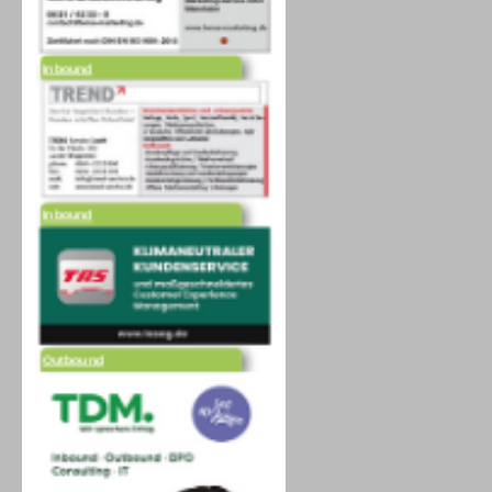
Inbound
Inbound
Outbound