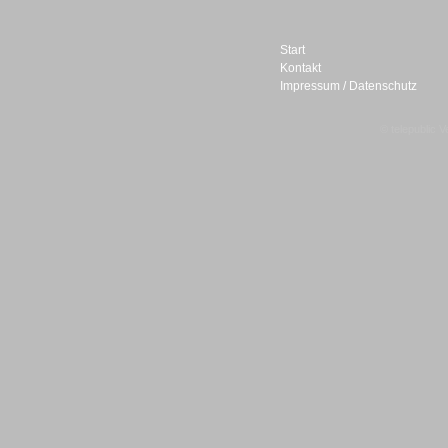
Start
Kontakt
Impressum / Datenschutz
Sprachdialogsysteme u. Ki/
Sprachassistenten
© telepublic V
Sprachdialogsysteme u. Ki/
Sprachassistenten