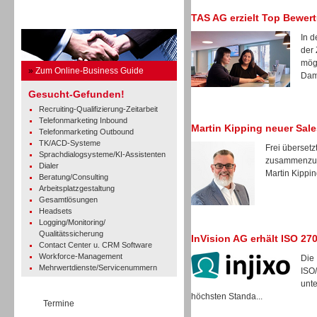
TAS AG erzielt Top Bewer
Business Guide
In 
der 
mögl
»
Zum Online-Business Guide
Dami
Gesucht-Gefunden!
Recruiting-Qualifizierung-Zeitarbeit
Telefonmarketing Inbound
Martin Kipping neuer Sal
Telefonmarketing Outbound
TK/ACD-Systeme
Frei übersetz
Sprachdialogsysteme/KI-Assistenten
zusammenzuar
Dialer
Martin Kippin
Beratung/Consulting
Arbeitsplatzgestaltung
Gesamtlösungen
Headsets
Logging/Monitoring/
Qualitätssicherung
InVision AG erhält ISO 270
Contact Center u. CRM Software
Workforce-Management
Die 
Mehrwertdienste/Servicenummern
ISO/
unt
höchsten Standa...
Termine