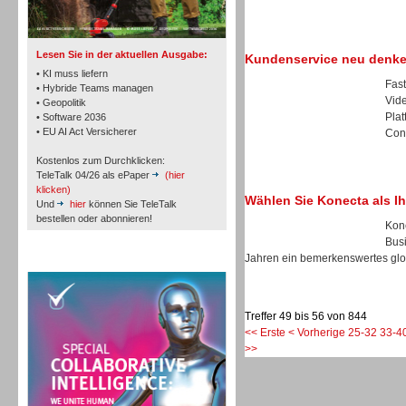
TK- und ACD-Systeme
Lesen Sie in der aktuellen Ausgabe:
Kundenservice neu denke
• KI muss liefern
Fas
• Hybride Teams managen
Vide
• Geopolitik
Plat
• Software 2036
Workforce-Management
• EU AI Act Versicherer
Cont
Kostenlos zum Durchklicken:
TeleTalk 04/26 als ePaper
(hier
klicken)
Wählen Sie Konecta als I
Und
hier
können Sie TeleTalk
bestellen oder abonnieren!
Kone
Personal
Busi
Jahren ein bemerkenswertes glob
TeleTalk Special
Treffer 49 bis 56 von 844
<< Erste
< Vorherige
25-32
33-4
>>
Personal