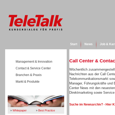
Start
News
Job & Kar
Call Center & Conta
Management & Innovation
Contact & Service Center
Wöchentlich zusammengestellt
Nachrichten aus der Call Cent
Branchen & Praxis
Telekommunikationsmarkt sowi
Markt & Produkte
Manager, Führungskräfte und E
Center News mit den neuesten
Direktmarketing sowie Servi
Wissen
Suche im Newsarchiv? - Hier K
»
Whitepaper
»
Best Practice