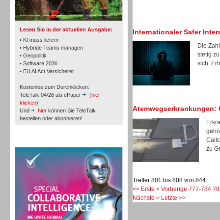
Lesen Sie in der aktuellen Ausgabe:
Internationaler Safer Inte
• KI muss liefern
Die Zahl
• Hybride Teams managen
stetig zu
• Geopolitik
sich. Er
• Software 2036
Workforce-Management
• EU AI Act Versicherer
Kostenlos zum Durchklicken:
TeleTalk 04/26 als ePaper
(hier
klicken)
Atemwegserkrankungen: C
Und
hier
können Sie TeleTalk
bestellen oder abonnieren!
Erkr
Personal
gehö
Call
TeleTalk Special
zu Gr
Treffer 801 bis 808 von 844
<< Erste
< Vorherige
777-784
78
Personal
Nächste >
Letzte >>