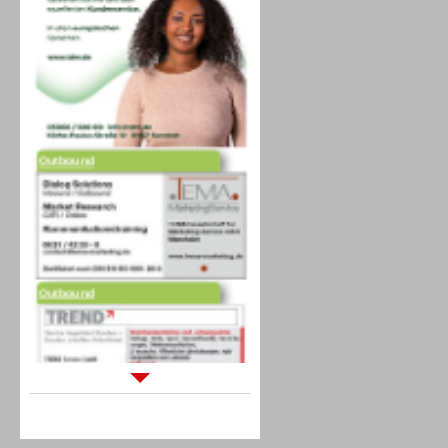
Outbound
Outbound
Sprachdialogsysteme u. Ki/
Sprachassistenten