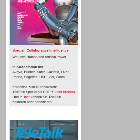
Inbound
Special: Collaborative Intelligence
We unite Human and Artifical Power.
In Kooperation mit:
Avaya, Bucher+Suter, Calabrio, Five 9,
Parloa, Sogedes, USU, Vier, Zoom
Kostenlos zum Durchklicken:
TeleTalk Special als PDF
(hier klicken)
Und
hier
können Sie TeleTalk
bestellen oder abonnieren!
Inbound
TeleTalk Archiv