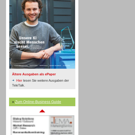
Inbound
Ältere Ausgaben als ePaper
Hier
lesen Sie weitere Ausgaben der
TeleTalk.
»
Zum Online-Business Guide
Inbound