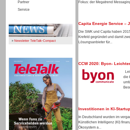
Partner
Fokus: der Megatrend Messaging.
Service
Immer Up-To-Date
Capita Energie Service – J
Die SWK und Capita haben 2015 
Krefeld gegründet und damit zwe
»
Newsletter TeleTalk-Compact
Lösungsanbieter für...
TeleTalk 04/26
CCW 2020: Byon- Leichte
Leic
die
umf
Besu
Investitionen in KI-Startu
In Deutschland wurden im verg
Künstlichen Intelligenz (KI) fina
Ökosystem a...
TK- und ACD-Systeme