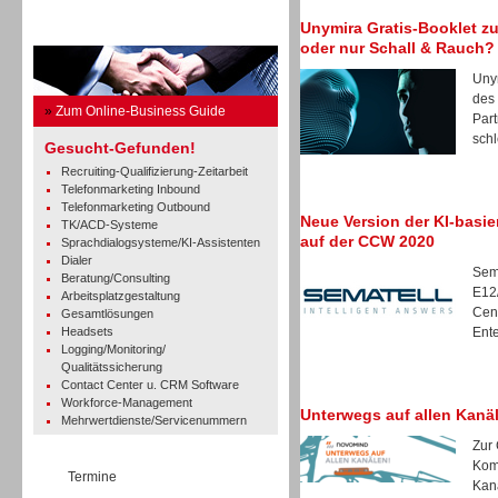
Unymira Gratis-Booklet zu
Business Guide
oder nur Schall & Rauch?
Unym
des 
»
Zum Online-Business Guide
Par
schl
Gesucht-Gefunden!
Recruiting-Qualifizierung-Zeitarbeit
Telefonmarketing Inbound
Telefonmarketing Outbound
Neue Version der KI-basi
TK/ACD-Systeme
auf der CCW 2020
Sprachdialogsysteme/KI-Assistenten
Dialer
Sema
Beratung/Consulting
E12/
Arbeitsplatzgestaltung
Cen
Gesamtlösungen
Headsets
Ente
Logging/Monitoring/
Qualitätssicherung
Contact Center u. CRM Software
Workforce-Management
Unterwegs auf allen Kanä
Mehrwertdienste/Servicenummern
Zur
Kom
Termine
Kanä