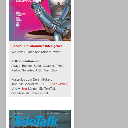
Inbound
Special: Collaborative Intelligence
We unite Human and Artifical Power.
In Kooperation mit:
Avaya, Bucher+Suter, Calabrio, Five 9,
Parloa, Sogedes, USU, Vier, Zoom
Kostenlos zum Durchklicken:
TeleTalk Special als PDF
(hier klicken)
Und
hier
können Sie TeleTalk
bestellen oder abonnieren!
Inbound
TeleTalk Archiv