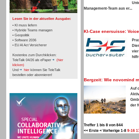
TK- und ACD-Systeme
Unt
Management-Team aus er...
Lesen Sie in der aktuellen Ausgabe:
• KI muss liefern
• Hybride Teams managen
KI-Case enersuisse: Voic
• Geopolitik
Pra
• Software 2036
Workforce-Management
• EU AI Act Versicherer
Die
vie
Kostenlos zum Durchklicken:
hilf
TeleTalk 04/26 als ePaper
(hier
klicken)
Und
hier
können Sie TeleTalk
bestellen oder abonnieren!
Bergzeit: Wie novomind mi
Personal
Auf 
TeleTalk Special
Akti
GmbH
der f
Personal
Treffer 1 bis 8 von 844
<< Erste
< Vorherige
1-8
9-16
1