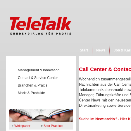
Start
News
Job & Kar
Call Center & Conta
Management & Innovation
Contact & Service Center
Wöchentlich zusammengestellt
Nachrichten aus der Call Cent
Branchen & Praxis
Telekommunikationsmarkt sowi
Markt & Produkte
Manager, Führungskräfte und E
Center News mit den neuesten
Direktmarketing sowie Servi
Wissen
Suche im Newsarchiv? - Hier K
»
Whitepaper
»
Best Practice