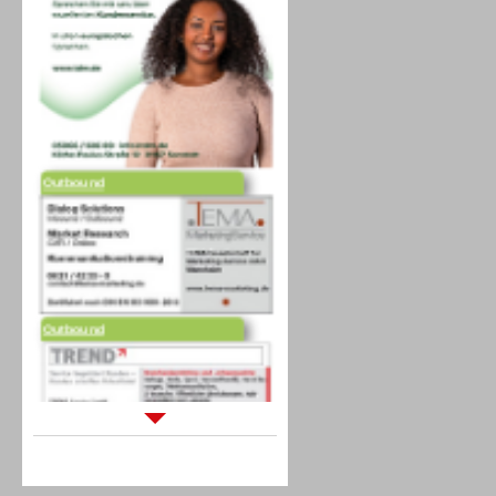
Outbound
Outbound
Sprachdialogsysteme u. Ki/
Sprachassistenten