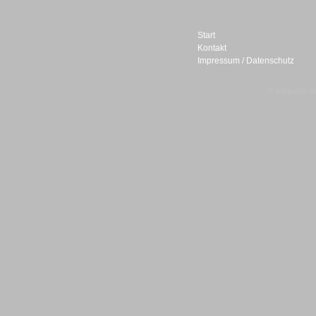
Start
Kontakt
Impressum / Datenschutz
Sprachdialogsysteme u. Ki/
Sprachassistenten
© telepublic V
Sprachdialogsysteme u. Ki/
Sprachassistenten