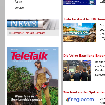
Partner
dafü
Service
Immer Up-To-Date
Ticketverkauf für CX Summ
Der
2026
»
Newsletter TeleTalk-Compact
Bra
Ratj
TeleTalk 04/26
Die Voice-Exzellenz-Expe
Besuche
am Stan
Kunden
Schwerp
Wechsel an der Spitze de
Dir
reg