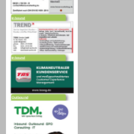
Inbound
Inbound
Outbound