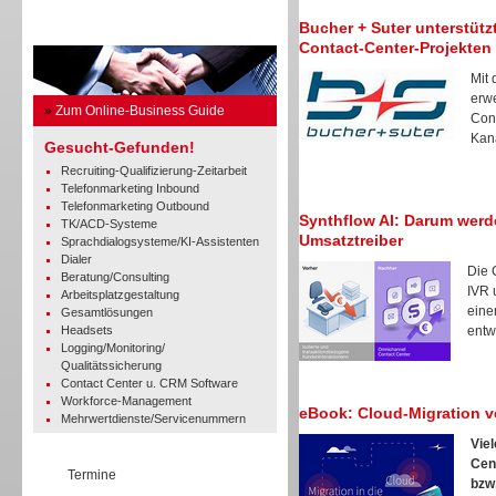
Bucher + Suter unterstütz
Business Guide
Contact-Center-Projekten
Mit
erwe
»
Zum Online-Business Guide
Cont
Kanä
Gesucht-Gefunden!
Recruiting-Qualifizierung-Zeitarbeit
Telefonmarketing Inbound
Telefonmarketing Outbound
Synthflow AI: Darum wer
TK/ACD-Systeme
Umsatztreiber
Sprachdialogsysteme/KI-Assistenten
Dialer
Die 
Beratung/Consulting
IVR 
Arbeitsplatzgestaltung
eine
Gesamtlösungen
Headsets
entwi
Logging/Monitoring/
Qualitätssicherung
Contact Center u. CRM Software
Workforce-Management
eBook: Cloud-Migration v
Mehrwertdienste/Servicenummern
Vie
Cen
Termine
bzw.