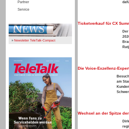
Partner
dafü
Service
Immer Up-To-Date
Ticketverkauf für CX Summ
Der
2026
»
Newsletter TeleTalk-Compact
Bra
Ratj
TeleTalk 04/26
Die Voice-Exzellenz-Expe
Besuche
am Stan
Kunden
Schwerp
Wechsel an der Spitze de
Dir
reg