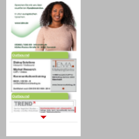
Outbound
Outbound
Sprachdialogsysteme u. Ki/
Sprachassistenten