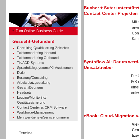
Bucher + Suter unterstütz
Business Guide
Contact-Center-Projekten
Mit
erwe
»
Zum Online-Business Guide
Cont
Kanä
Gesucht-Gefunden!
Recruiting-Qualifizierung-Zeitarbeit
Telefonmarketing Inbound
Telefonmarketing Outbound
Synthflow AI: Darum wer
TK/ACD-Systeme
Umsatztreiber
Sprachdialogsysteme/KI-Assistenten
Dialer
Die 
Beratung/Consulting
IVR 
Arbeitsplatzgestaltung
eine
Gesamtlösungen
Headsets
entwi
Logging/Monitoring/
Qualitätssicherung
Contact Center u. CRM Software
Workforce-Management
eBook: Cloud-Migration v
Mehrwertdienste/Servicenummern
Vie
Cen
Termine
bzw.