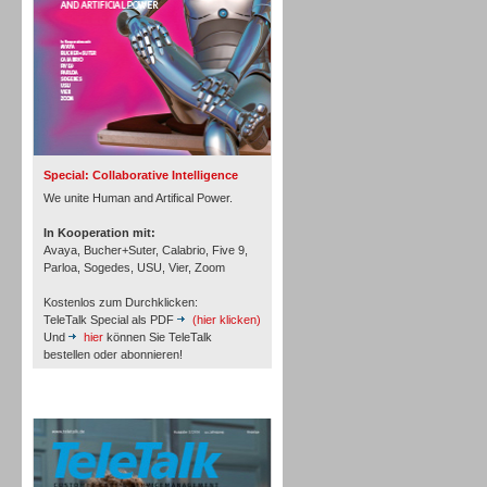
Inbound
Special: Collaborative Intelligence
We unite Human and Artifical Power.
In Kooperation mit:
Avaya, Bucher+Suter, Calabrio, Five 9,
Parloa, Sogedes, USU, Vier, Zoom
Kostenlos zum Durchklicken:
TeleTalk Special als PDF
(hier klicken)
Und
hier
können Sie TeleTalk
bestellen oder abonnieren!
TeleTalk Archiv
Inbound