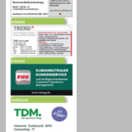
Inbound
Inbound
Outbound