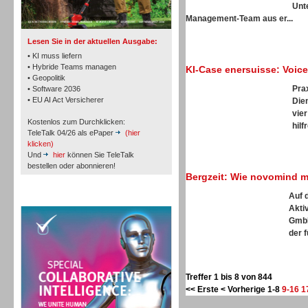
TK- und ACD-Systeme
Unt
Management-Team aus er...
Lesen Sie in der aktuellen Ausgabe:
• KI muss liefern
• Hybride Teams managen
KI-Case enersuisse: Voic
• Geopolitik
Pra
• Software 2036
Workforce-Management
• EU AI Act Versicherer
Die
vie
Kostenlos zum Durchklicken:
hilf
TeleTalk 04/26 als ePaper
(hier
klicken)
Und
hier
können Sie TeleTalk
bestellen oder abonnieren!
Bergzeit: Wie novomind mi
Personal
Auf 
TeleTalk Special
Akti
GmbH
der f
Treffer 1 bis 8 von 844
Personal
<< Erste
< Vorherige
1-8
9-16
1