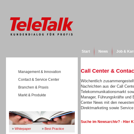
Start
News
Job & Kar
Call Center & Conta
Management & Innovation
Contact & Service Center
Wöchentlich zusammengestellt
Nachrichten aus der Call Cent
Branchen & Praxis
Telekommunikationsmarkt sowi
Markt & Produkte
Manager, Führungskräfte und E
Center News mit den neuesten
Direktmarketing sowie Servi
Wissen
Suche im Newsarchiv? - Hier K
»
Whitepaper
»
Best Practice