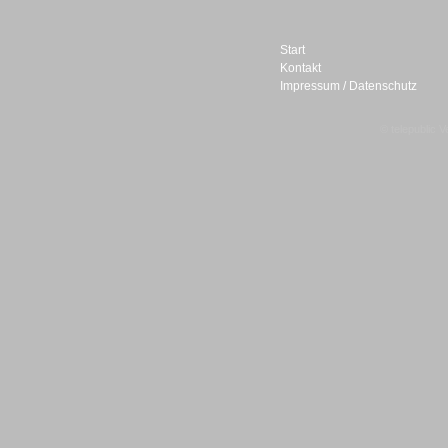
Start
Kontakt
Impressum / Datenschutz
Sprachdialogsysteme u. Ki/
Sprachassistenten
© telepublic V
Sprachdialogsysteme u. Ki/
Sprachassistenten