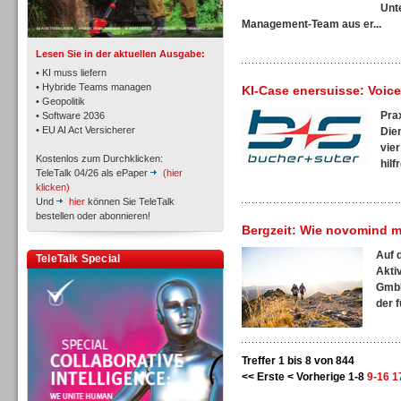
TK- und ACD-Systeme
Unt
Management-Team aus er...
Lesen Sie in der aktuellen Ausgabe:
• KI muss liefern
• Hybride Teams managen
KI-Case enersuisse: Voic
• Geopolitik
Pra
• Software 2036
Workforce-Management
• EU AI Act Versicherer
Die
vie
Kostenlos zum Durchklicken:
hilf
TeleTalk 04/26 als ePaper
(hier
klicken)
Und
hier
können Sie TeleTalk
bestellen oder abonnieren!
Bergzeit: Wie novomind mi
Personal
Auf 
TeleTalk Special
Akti
GmbH
der f
Personal
Treffer 1 bis 8 von 844
<< Erste
< Vorherige
1-8
9-16
1