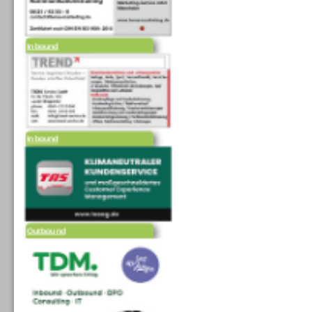
Inbound
Inbound
Outbound