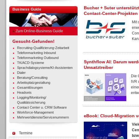
Bucher + Suter unterstütz
Business Guide
Contact-Center-Projekten
Mit
erwe
»
Zum Online-Business Guide
Cont
Kanä
Gesucht-Gefunden!
Recruiting-Qualifizierung-Zeitarbeit
Telefonmarketing Inbound
Telefonmarketing Outbound
Synthflow AI: Darum wer
TK/ACD-Systeme
Umsatztreiber
Sprachdialogsysteme/KI-Assistenten
Dialer
Die 
Beratung/Consulting
IVR 
Arbeitsplatzgestaltung
eine
Gesamtlösungen
Headsets
entwi
Logging/Monitoring/
Qualitätssicherung
Contact Center u. CRM Software
Workforce-Management
eBook: Cloud-Migration v
Mehrwertdienste/Servicenummern
Vie
Cen
Termine
bzw.