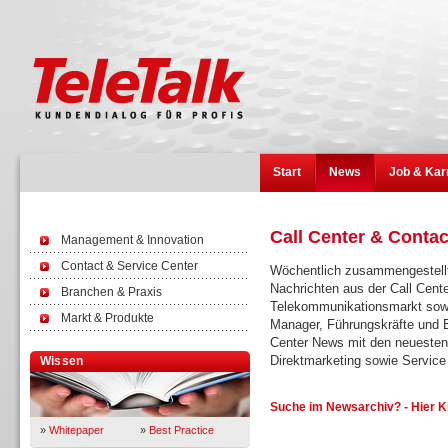
Start
News
Job & Kar
Call Center & Conta
Management & Innovation
Contact & Service Center
Wöchentlich zusammengestellt
Nachrichten aus der Call Cent
Branchen & Praxis
Telekommunikationsmarkt sowi
Markt & Produkte
Manager, Führungskräfte und E
Center News mit den neuesten
Direktmarketing sowie Servi
Wissen
Suche im Newsarchiv? - Hier K
»
Whitepaper
»
Best Practice