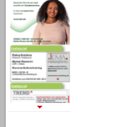
Outbound
Outbound
Sprachdialogsysteme u. Ki/
Sprachassistenten