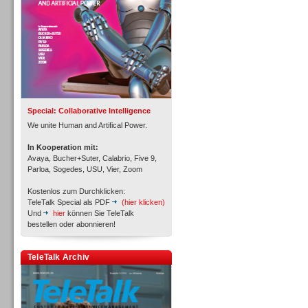
Inbound
Special: Collaborative Intelligence
We unite Human and Artifical Power.
In Kooperation mit:
Avaya, Bucher+Suter, Calabrio, Five 9,
Parloa, Sogedes, USU, Vier, Zoom
Kostenlos zum Durchklicken:
TeleTalk Special als PDF
(hier klicken)
Und
hier
können Sie TeleTalk
bestellen oder abonnieren!
TeleTalk Archiv
Inbound