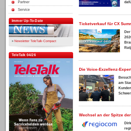
Partner
dafü
Service
Immer Up-To-Date
Ticketverkauf für CX Summ
Der
2026
»
Newsletter TeleTalk-Compact
Bra
Ratj
TeleTalk 04/26
Die Voice-Exzellenz-Expe
Besuche
am Stan
Kunden
Schwerp
Wechsel an der Spitze de
Dir
reg