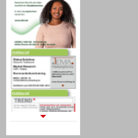
Outbound
Outbound
Sprachdialogsysteme u. Ki/
Sprachassistenten