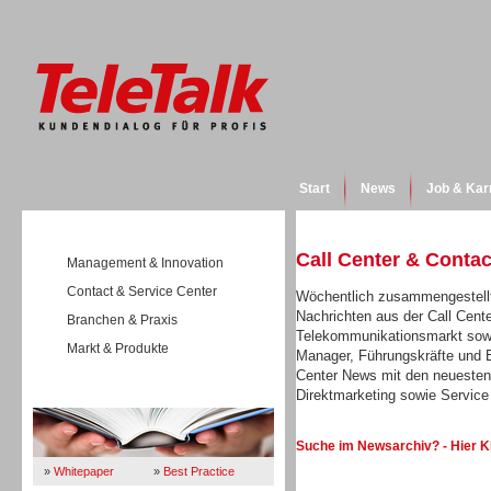
Start
News
Job & Kar
Call Center & Conta
Management & Innovation
Contact & Service Center
Wöchentlich zusammengestellt
Nachrichten aus der Call Cent
Branchen & Praxis
Telekommunikationsmarkt sowi
Markt & Produkte
Manager, Führungskräfte und E
Center News mit den neuesten
Direktmarketing sowie Servi
Wissen
Suche im Newsarchiv? - Hier K
»
Whitepaper
»
Best Practice