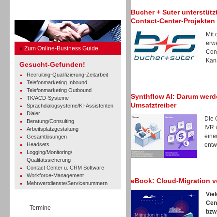
Bucher + Suter unterstütz
Business Guide
Contact-Center-Projekten
Mit
erwe
»
Zum Online-Business Guide
Cont
Kanä
Gesucht-Gefunden!
Recruiting-Qualifizierung-Zeitarbeit
Telefonmarketing Inbound
Telefonmarketing Outbound
Synthflow AI: Darum wer
TK/ACD-Systeme
Umsatztreiber
Sprachdialogsysteme/KI-Assistenten
Dialer
Die 
Beratung/Consulting
IVR 
Arbeitsplatzgestaltung
eine
Gesamtlösungen
Headsets
entwi
Logging/Monitoring/
Qualitätssicherung
Contact Center u. CRM Software
Workforce-Management
eBook: Cloud-Migration v
Mehrwertdienste/Servicenummern
Vie
Cen
Termine
bzw.