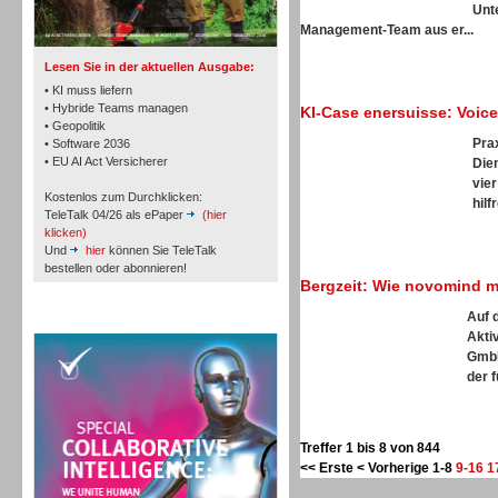
TK- und ACD-Systeme
Unt
Management-Team aus er...
Lesen Sie in der aktuellen Ausgabe:
• KI muss liefern
• Hybride Teams managen
KI-Case enersuisse: Voic
• Geopolitik
Pra
• Software 2036
Workforce-Management
• EU AI Act Versicherer
Die
vie
Kostenlos zum Durchklicken:
hilf
TeleTalk 04/26 als ePaper
(hier
klicken)
Und
hier
können Sie TeleTalk
bestellen oder abonnieren!
Bergzeit: Wie novomind mi
Personal
Auf 
TeleTalk Special
Akti
GmbH
der f
Personal
Treffer 1 bis 8 von 844
<< Erste
< Vorherige
1-8
9-16
1