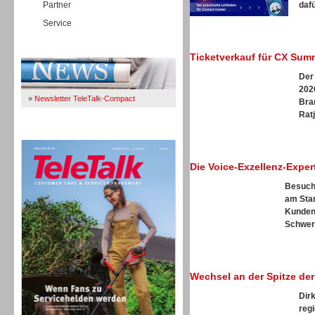
Partner
dafü
Service
Immer Up-To-Date
Ticketverkauf für CX Summ
Der
2026
»
Newsletter TeleTalk-Compact
Bra
Ratj
TeleTalk 04/26
Die Voice-Exzellenz-Expe
Besuche
am Stan
Kunden
Schwerp
Wechsel an der Spitze de
Dir
reg