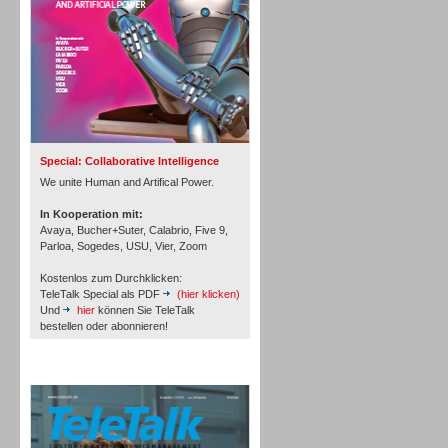
Inbound
Special: Collaborative Intelligence
We unite Human and Artifical Power.
In Kooperation mit:
Avaya, Bucher+Suter, Calabrio, Five 9,
Parloa, Sogedes, USU, Vier, Zoom
Kostenlos zum Durchklicken:
TeleTalk Special als PDF
(hier klicken)
Und
hier
können Sie TeleTalk
bestellen oder abonnieren!
TeleTalk Archiv
Inbound