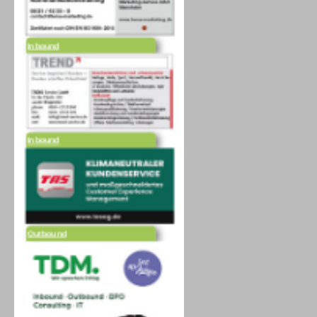
Inbound
Inbound
Outbound