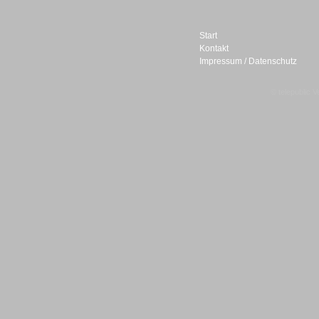
Start
Kontakt
Impressum / Datenschutz
Sprachdialogsysteme u. Ki/
Sprachassistenten
© telepublic V
Sprachdialogsysteme u. Ki/
Sprachassistenten