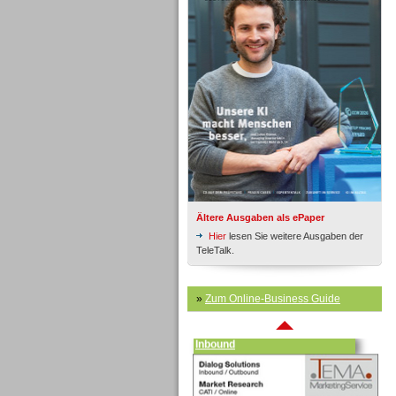
Inbound
Ältere Ausgaben als ePaper
Hier
lesen Sie weitere Ausgaben der
TeleTalk.
»
Zum Online-Business Guide
Inbound