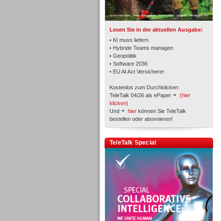
Lesen Sie in der aktuellen Ausgabe:
• KI muss liefern
• Hybride Teams managen
• Geopolitik
• Software 2036
Workforce-Management
• EU AI Act Versicherer
Kostenlos zum Durchklicken:
TeleTalk 04/26 als ePaper
(hier
klicken)
Und
hier
können Sie TeleTalk
bestellen oder abonnieren!
Personal
TeleTalk Special
Personal