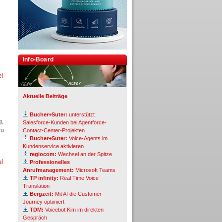
Info-Board
el
Aktuelle Beiträge
Bucher+Suter:
unterstützt
g,
Salesforce-Kunden bei Agentforce-
zu
Contact-Center-Projekten
Bucher+Suter:
Voice-Agents im
Kundenservice aktivieren
regiocom:
Wechsel an der Spitze
el
Professionelles
Anrufmanagement:
Microsoft Teams
TP infinity:
Real Time Voice
Translation
Bergzeit:
Mit AI die Customer
Journey optimiert
TDM:
Voicebot Kim im direkten
Gespräch