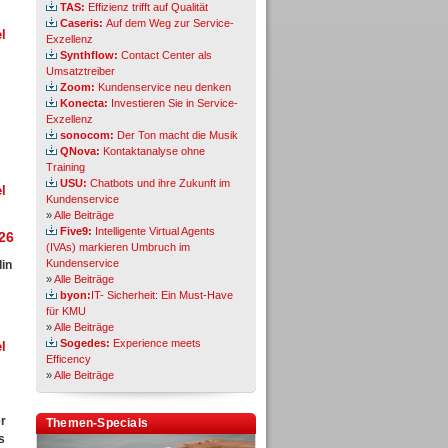
TAS:
Effizienz trifft auf Qualität
Caseris:
Auf dem Weg zur Service-
l
Exzellenz
Synthflow:
Contact Center als
Umsatztreiber
Zoom:
Kundenservice neu denken
Konecta:
Investieren Sie in Service-
Exzellenz
sonocom:
Der Ton macht die Musik
QNova:
Kontaktanalyse ohne
Training
USU:
Chatbots und ihre Zukunft im
l
Kundenservice
»
Alle Beiträge
Five9:
Intelligente Virtual Agents
26
(IVAs) markieren Umbruch im
Kundenservice
in
»
Alle Beiträge
byon:
IT- Sicherheit: Ein Must-Have
für KMU
»
Alle Beiträge
Sogedes:
Experience meets
l
Efficency
»
Alle Beiträge
er
Themen-Specials
s