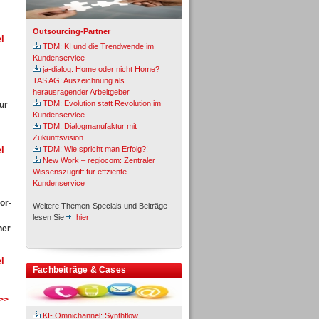
Outsourcing-Partner
l
TDM: KI und die Trendwende im
Kundenservice
ja-dialog: Home oder nicht Home?
TAS AG: Auszeichnung als
herausragender Arbeitgeber
TDM: Evolution statt Revolution im
ur
Kundenservice
TDM: Dialogmanufaktur mit
Zukunftsvision
l
TDM: Wie spricht man Erfolg?!
New Work – regiocom: Zentraler
Wissenszugriff für effziente
Kundenservice
or-
Weitere Themen-Specials und Beiträge
lesen Sie
hier
ner
l
Fachbeiträge & Cases
 >>
KI- Omnichannel: Synthflow