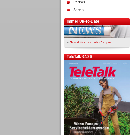
Partner
Service
Immer Up-To-Date
»
Newsletter TeleTalk-Compact
TeleTalk 04/26
TK- und ACD-Systeme