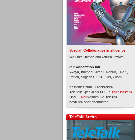
Inbound
Special: Collaborative Intelligence
We unite Human and Artifical Power.
In Kooperation mit:
Avaya, Bucher+Suter, Calabrio, Five 9,
Parloa, Sogedes, USU, Vier, Zoom
Kostenlos zum Durchklicken:
TeleTalk Special als PDF
(hier klicken)
Und
hier
können Sie TeleTalk
bestellen oder abonnieren!
Inbound
TeleTalk Archiv