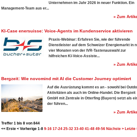
Unternehmen im Jahr 2026 in neuer Funktion. Ein
Management-Team aus er...
» Zum Artike
KI-Case enersuisse: Voice-Agents im Kundenservice aktivieren
Praxis-Webinar: Erfahren Sie, wie der führende
Dienstleister auf dem Schweizer Energiemarkt in n
vier Monaten von der IVR-Tastenauswahl zur
hilfreichen KI-Voice-Assiste...
» Zum Artike
Bergzeit: Wie novomind mit AI die Customer Journey optimiert
Auf die Ausrüstung kommt es an - sowohl bei Outdo
Aktivitäten als auch im Online-Handel. Die Bergzeit
GmbH mit Zentrale in Otterfing (Bayern) setzt als ei
der führen...
» Zum Artike
Treffer 1 bis 8 von 844
<< Erste
< Vorherige
1-8
9-16
17-24
25-32
33-40
41-48
49-56
Nächste >
Letzte