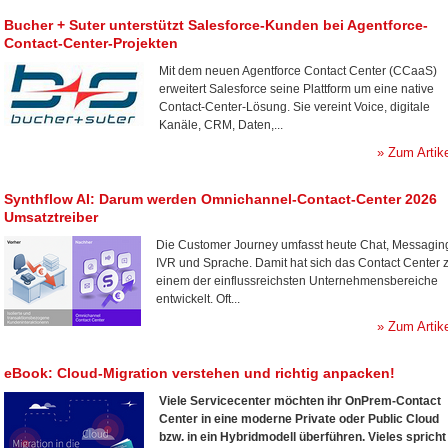
Bucher + Suter unterstützt Salesforce-Kunden bei Agentforce-
Contact-Center-Projekten
Mit dem neuen Agentforce Contact Center (CCaaS)
erweitert Salesforce seine Plattform um eine native
Contact-Center-Lösung. Sie vereint Voice, digitale
Kanäle, CRM, Daten,...
» Zum Artik
Synthflow AI: Darum werden Omnichannel-Contact-Center 2026
Umsatztreiber
Die Customer Journey umfasst heute Chat, Messagin
IVR und Sprache. Damit hat sich das Contact Center 
einem der einflussreichsten Unternehmensbereiche
entwickelt. Oft...
» Zum Artik
eBook: Cloud-Migration verstehen und richtig anpacken!
Viele Servicecenter möchten ihr OnPrem-Contact
Center in eine moderne Private oder Public Cloud
bzw. in ein Hybridmodell überführen. Vieles spricht