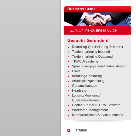
Business Guide
»
Zum Online-Business Guide
Gesucht-Gefunden!
Recruiting-Qualifizierung-Zeitarbeit
Telefonmarketing Inbound
Telefonmarketing Outbound
TK/ACD-Systeme
Sprachdialogsysteme/KI-Assistenten
Dialer
Beratung/Consulting
Arbeitsplatzgestaltung
Gesamtlösungen
Headsets
Logging/Monitoring/
Qualitätssicherung
Contact Center u. CRM Software
Workforce-Management
Mehrwertdienste/Servicenummern
Termine