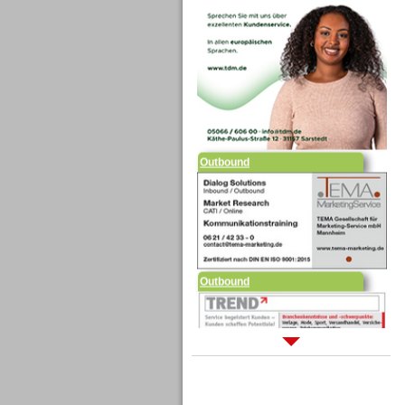
Outbound
Outbound
Sprachdialogsysteme u. Ki/
Sprachassistenten