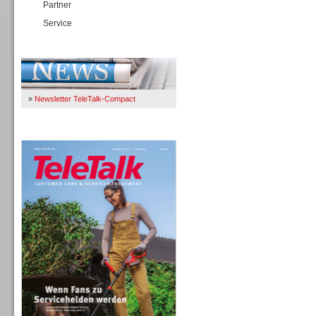
Partner
Service
Immer Up-To-Date
»
Newsletter TeleTalk-Compact
TeleTalk 04/26