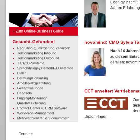
Cognigy, hat mit
Jahren Erfahrung 
Business Guide
»
Zum Online-Business Guide
Gesucht-Gefunden!
novomind: CMO Sylvia Ta
Recruiting-Qualifizierung-Zeitarbeit
Nach 14 Jahren b
Telefonmarketing Inbound
zu diesem Entsc
Telefonmarketing Outbound
gefallen: novomind
TK/ACD-Systeme
Sprachdialogsysteme/KI-Assistenten
Dialer
Beratung/Consulting
Arbeitsplatzgestaltung
Gesamtlösungen
CCT erweitert Vertriebsm
Headsets
Logging/Monitoring/
Zum
Qualitätssicherung
gesc
Contact Center u. CRM Software
der 
Workforce-Management
Diplom-Ingen...
Mehrwertdienste/Servicenummern
Termine