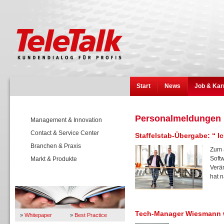
Start
News
Job & Kar
Personalmeldungen
Management & Innovation
Contact & Service Center
Staffelstab-Übergabe: “ 
Branchen & Praxis
Zum 
Soft
Markt & Produkte
Verä
hat n
Wissen
Tech-Manager Wiesmann w
»
Whitepaper
»
Best Practice