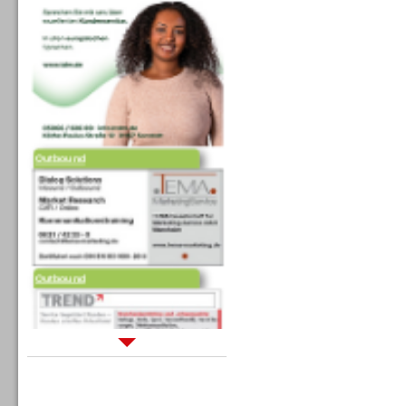
Outbound
Outbound
Sprachdialogsysteme u. Ki/
Sprachassistenten