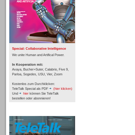
Inbound
Special: Collaborative Intelligence
We unite Human and Artifical Power.
In Kooperation mit:
Avaya, Bucher+Suter, Calabrio, Five 9,
Parloa, Sogedes, USU, Vier, Zoom
Kostenlos zum Durchklicken:
TeleTalk Special als PDF
(hier klicken)
Und
hier
können Sie TeleTalk
bestellen oder abonnieren!
TeleTalk Archiv
Inbound