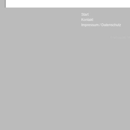
Start
Kontakt
Impressum / Datenschutz
Sprachdialogsysteme u. Ki/
Sprachassistenten
© telepublic V
Sprachdialogsysteme u. Ki/
Sprachassistenten