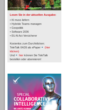
TK- und ACD-Systeme
Lesen Sie in der aktuellen Ausgabe:
• KI muss liefern
• Hybride Teams managen
• Geopolitik
• Software 2036
Workforce-Management
• EU AI Act Versicherer
Kostenlos zum Durchklicken:
TeleTalk 04/26 als ePaper
(hier
klicken)
Und
hier
können Sie TeleTalk
bestellen oder abonnieren!
Personal
TeleTalk Special
Personal