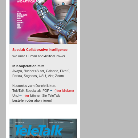
Inbound
Special: Collaborative Intelligence
We unite Human and Artifical Power.
In Kooperation mit:
Avaya, Bucher+Suter, Calabrio, Five 9,
Parloa, Sogedes, USU, Vier, Zoom
Kostenlos zum Durchklicken:
TeleTalk Special als PDF
(hier klicken)
Und
hier
können Sie TeleTalk
bestellen oder abonnieren!
TeleTalk Archiv
Inbound