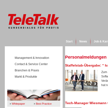
Start
News
Job & Kar
Personalmeldungen
Management & Innovation
Contact & Service Center
Staffelstab-Übergabe: “ 
Branchen & Praxis
Zum 
Soft
Markt & Produkte
Verä
hat n
Wissen
Tech-Manager Wiesmann w
»
Whitepaper
»
Best Practice