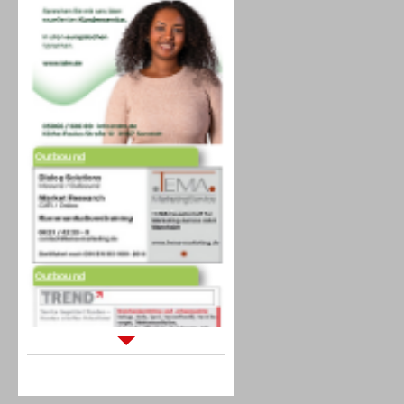
Outbound
Outbound
Sprachdialogsysteme u. Ki/
Sprachassistenten