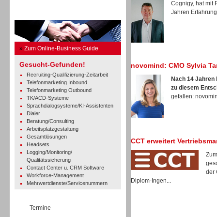
Cognigy, hat mit
Jahren Erfahrung 
Business Guide
»
Zum Online-Business Guide
Gesucht-Gefunden!
novomind: CMO Sylvia Ta
Recruiting-Qualifizierung-Zeitarbeit
Nach 14 Jahren b
Telefonmarketing Inbound
zu diesem Entsc
Telefonmarketing Outbound
gefallen: novomind
TK/ACD-Systeme
Sprachdialogsysteme/KI-Assistenten
Dialer
Beratung/Consulting
Arbeitsplatzgestaltung
Gesamtlösungen
CCT erweitert Vertriebsm
Headsets
Logging/Monitoring/
Zum
Qualitätssicherung
gesc
Contact Center u. CRM Software
der 
Workforce-Management
Diplom-Ingen...
Mehrwertdienste/Servicenummern
Termine