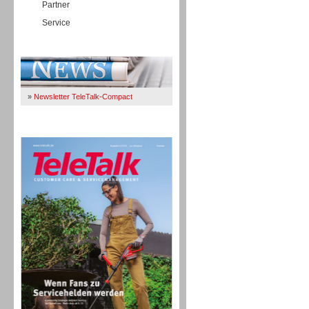
Partner
Service
Immer Up-To-Date
»
Newsletter TeleTalk-Compact
TeleTalk 04/26