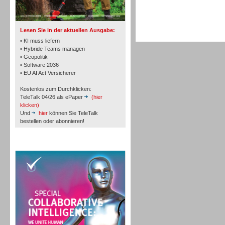
TK- und ACD-Systeme
Lesen Sie in der aktuellen Ausgabe:
• KI muss liefern
• Hybride Teams managen
• Geopolitik
• Software 2036
Workforce-Management
• EU AI Act Versicherer
Kostenlos zum Durchklicken:
TeleTalk 04/26 als ePaper
(hier
klicken)
Und
hier
können Sie TeleTalk
bestellen oder abonnieren!
Personal
TeleTalk Special
Personal