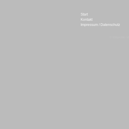
Start
Kontakt
Impressum / Datenschutz
Sprachdialogsysteme u. Ki/
Sprachassistenten
© telepublic V
Sprachdialogsysteme u. Ki/
Sprachassistenten