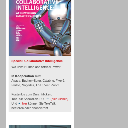
Personal
Inbound
Special: Collaborative Intelligence
We unite Human and Artifical Power.
In Kooperation mit:
Avaya, Bucher+Suter, Calabrio, Five 9,
Parloa, Sogedes, USU, Vier, Zoom
Kostenlos zum Durchklicken:
TeleTalk Special als PDF
(hier klicken)
Und
hier
können Sie TeleTalk
bestellen oder abonnieren!
TeleTalk Archiv
Inbound