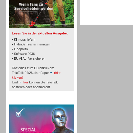
TK- und ACD-Systeme
Lesen Sie in der aktuellen Ausgabe:
• KI muss liefern
• Hybride Teams managen
• Geopolitik
• Software 2036
Workforce-Management
• EU AI Act Versicherer
Kostenlos zum Durchklicken:
TeleTalk 04/26 als ePaper
(hier
klicken)
Und
hier
können Sie TeleTalk
bestellen oder abonnieren!
Personal
TeleTalk Special