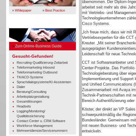
übernommen. Der Diplom-Ingen
arbeitet seit mehr als drei Ja
»
Whitepaper
»
Best Practice
mit Vertriebs- und Managemen
Technologieunternehmen zähle
Cisco Systems.
Business Guide
„Ich freue mich, dass wir mit 
Vertriebsexperten für die CCT
Kreuter. „Mit seiner Branchen
»
Zum Online-Business Guide
ausgeprägten Kundenorientierun
Leidenschaft für neue Technol
Gesucht-Gefunden!
CCT ist Softwareanbieter und 
Recruiting-Qualifizierung-Zeitarbeit
Telefonmarketing Inbound
Center-Projekte. Das Portfolio
Telefonmarketing Outbound
Technologieberatung über eige
TK/ACD-Systeme
Implementierung und Support k
Sprachdialogsysteme/KI-Assistenten
und Unified Communications (
Dialer
Zusammenarbeit mit Avaya im 
Beratung/Consulting
Technik-Partnerschaften mit ne
Arbeitsplatzgestaltung
Bereich Authentifizierung oder
Gesamtlösungen
Headsets
Köster, der direkt an VP Sales
Logging/Monitoring/
schwerpunktmäßig die Region
Qualitätssicherung
Bundesländer. Gemeinsam mit 
Contact Center u. CRM Software
mit neuen Business- und Tech
Workforce-Management
Mehrwertdienste/Servicenummern
entwickeln.