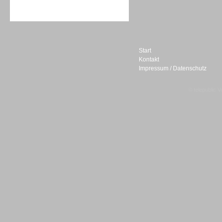
Sprachdialogsysteme u. Ki/
Sprachassistenten
Start
Kontakt
Impressum / Datenschutz
Sprachdialogsysteme u. Ki/
Sprachassistenten
© telepublic V