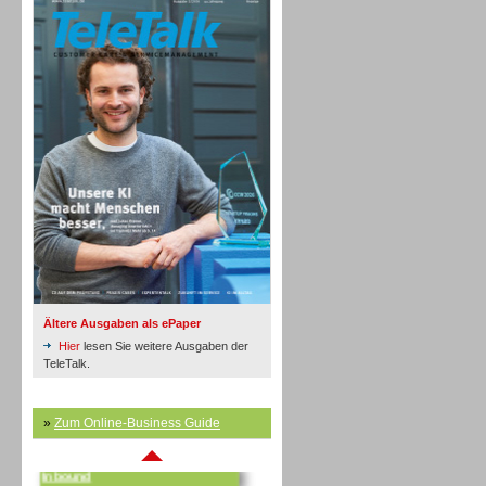
Inbound
Ältere Ausgaben als ePaper
Hier
lesen Sie weitere Ausgaben der
TeleTalk.
»
Zum Online-Business Guide
Inbound