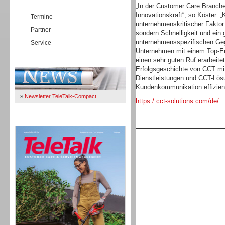
„In der Customer Care Branche
Innovationskraft“, so Köster. 
Termine
unternehmenskritischer Faktor 
Partner
sondern Schnelligkeit und ein
unternehmensspezifischen Geg
Service
Unternehmen mit einem Top-En
einen sehr guten Ruf erarbeitet
Immer Up-To-Date
Erfolgsgeschichte von CCT mi
Dienstleistungen und CCT-Lösu
Kundenkommunikation effizient
»
Newsletter TeleTalk-Compact
https:/ cct-solutions.com/de/
TeleTalk 04/26