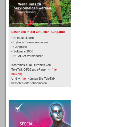
TK- und ACD-Systeme
Lesen Sie in der aktuellen Ausgabe:
• KI muss liefern
• Hybride Teams managen
• Geopolitik
• Software 2036
Workforce-Management
• EU AI Act Versicherer
Kostenlos zum Durchklicken:
TeleTalk 04/26 als ePaper
(hier
klicken)
Und
hier
können Sie TeleTalk
bestellen oder abonnieren!
Personal
TeleTalk Special