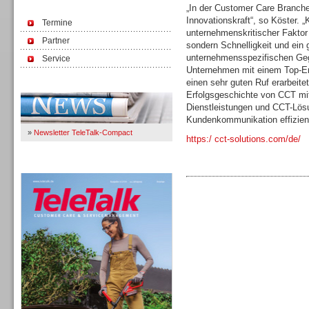
„In der Customer Care Branche
Innovationskraft“, so Köster. 
Termine
unternehmenskritischer Faktor 
Partner
sondern Schnelligkeit und ein
unternehmensspezifischen Geg
Service
Unternehmen mit einem Top-En
einen sehr guten Ruf erarbeitet
Immer Up-To-Date
Erfolgsgeschichte von CCT mi
Dienstleistungen und CCT-Lösu
Kundenkommunikation effizient
»
Newsletter TeleTalk-Compact
https:/ cct-solutions.com/de/
TeleTalk 04/26