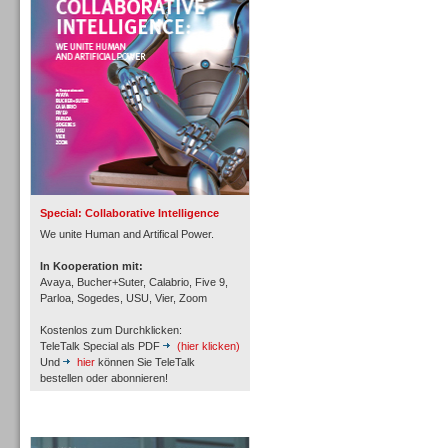
Personal
Inbound
Special: Collaborative Intelligence
We unite Human and Artifical Power.
In Kooperation mit:
Avaya, Bucher+Suter, Calabrio, Five 9,
Parloa, Sogedes, USU, Vier, Zoom
Kostenlos zum Durchklicken:
TeleTalk Special als PDF
(hier klicken)
Und
hier
können Sie TeleTalk
bestellen oder abonnieren!
TeleTalk Archiv
Inbound