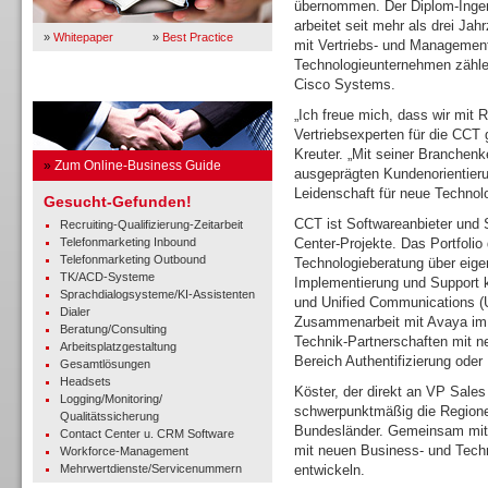
übernommen. Der Diplom-Ingen
arbeitet seit mehr als drei Ja
»
Whitepaper
»
Best Practice
mit Vertriebs- und Managemen
Technologieunternehmen zähle
Cisco Systems.
Business Guide
„Ich freue mich, dass wir mit 
Vertriebsexperten für die CCT
Kreuter. „Mit seiner Branchen
»
Zum Online-Business Guide
ausgeprägten Kundenorientierun
Leidenschaft für neue Technol
Gesucht-Gefunden!
CCT ist Softwareanbieter und 
Recruiting-Qualifizierung-Zeitarbeit
Telefonmarketing Inbound
Center-Projekte. Das Portfolio
Telefonmarketing Outbound
Technologieberatung über eige
TK/ACD-Systeme
Implementierung und Support k
Sprachdialogsysteme/KI-Assistenten
und Unified Communications (
Dialer
Zusammenarbeit mit Avaya im 
Beratung/Consulting
Technik-Partnerschaften mit ne
Arbeitsplatzgestaltung
Bereich Authentifizierung oder
Gesamtlösungen
Headsets
Köster, der direkt an VP Sales
Logging/Monitoring/
schwerpunktmäßig die Region
Qualitätssicherung
Bundesländer. Gemeinsam mit 
Contact Center u. CRM Software
mit neuen Business- und Tech
Workforce-Management
Mehrwertdienste/Servicenummern
entwickeln.