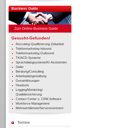
Business Guide
»
Zum Online-Business Guide
Gesucht-Gefunden!
Recruiting-Qualifizierung-Zeitarbeit
Telefonmarketing Inbound
Telefonmarketing Outbound
TK/ACD-Systeme
Sprachdialogsysteme/KI-Assistenten
Dialer
Beratung/Consulting
Arbeitsplatzgestaltung
Gesamtlösungen
Headsets
Logging/Monitoring/
Qualitätssicherung
Contact Center u. CRM Software
Workforce-Management
Mehrwertdienste/Servicenummern
Termine