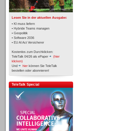
TK- und ACD-Systeme
Lesen Sie in der aktuellen Ausgabe:
• KI muss liefern
• Hybride Teams managen
• Geopolitik
• Software 2036
Workforce-Management
• EU AI Act Versicherer
Kostenlos zum Durchklicken:
TeleTalk 04/26 als ePaper
(hier
klicken)
Und
hier
können Sie TeleTalk
bestellen oder abonnieren!
Personal
TeleTalk Special
Personal