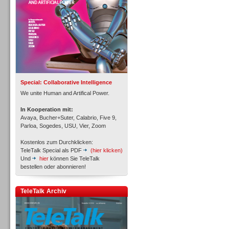
Inbound
Special: Collaborative Intelligence
We unite Human and Artifical Power.
In Kooperation mit:
Avaya, Bucher+Suter, Calabrio, Five 9,
Parloa, Sogedes, USU, Vier, Zoom
Kostenlos zum Durchklicken:
TeleTalk Special als PDF
(hier klicken)
Und
hier
können Sie TeleTalk
bestellen oder abonnieren!
Inbound
TeleTalk Archiv