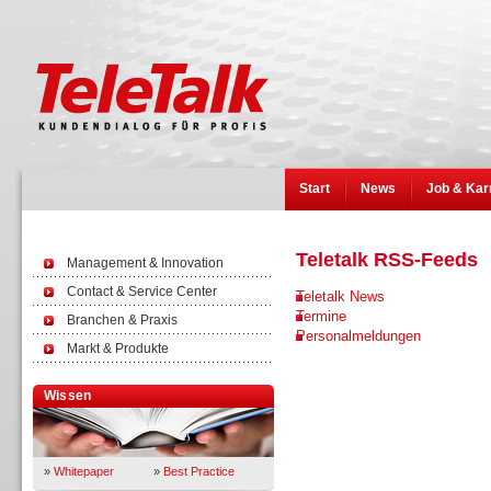
Start
News
Job & Kar
Teletalk RSS-Feeds
Management & Innovation
Contact & Service Center
Teletalk News
Termine
Branchen & Praxis
Personalmeldungen
Markt & Produkte
Wissen
»
Whitepaper
»
Best Practice