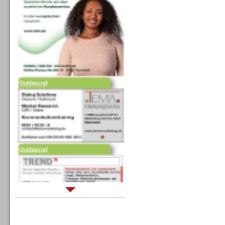
Outbound
Outbound
Sprachdialogsysteme u. Ki/
Sprachassistenten