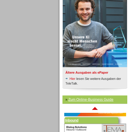
Inbound
Ältere Ausgaben als ePaper
Hier
lesen Sie weitere Ausgaben der
TeleTalk.
»
Zum Online-Business Guide
Inbound