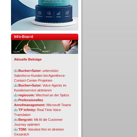
Info-Board
Aktuelle Beiträge
Bucher+Suter:
unterstützt
Salesforce-Kunden bei Agentforce-
Contact-Center-Projekten
Bucher+Suter:
Voice-Agents im
Kundenservice aktivieren
regiocom:
Wechsel an der Spitze
Professionelles
Anrufmanagement:
Microsoft Teams
TP infinity:
Real Time Voice
Translation
Bergzeit:
Mit AI die Customer
Journey optimiert
TDM:
Voicebot Kim im direkten
Gespräch