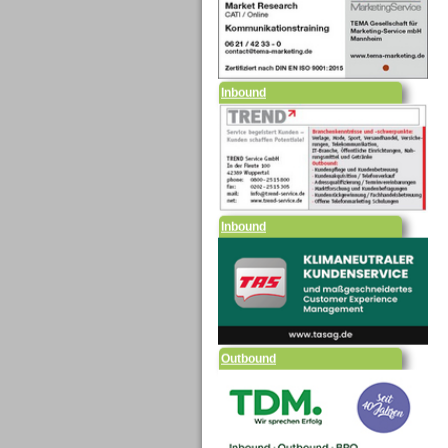
Inbound
Inbound
Outbound