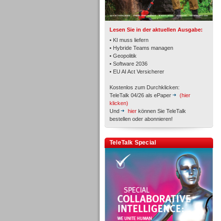
TK- und ACD-Systeme
Lesen Sie in der aktuellen Ausgabe:
• KI muss liefern
• Hybride Teams managen
• Geopolitik
• Software 2036
Workforce-Management
• EU AI Act Versicherer
Kostenlos zum Durchklicken:
TeleTalk 04/26 als ePaper
(hier
klicken)
Und
hier
können Sie TeleTalk
bestellen oder abonnieren!
Personal
TeleTalk Special
Personal