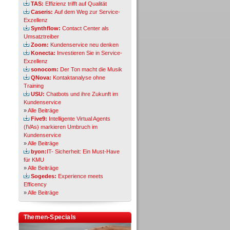
TAS:
Effizienz trifft auf Qualität
Caseris:
Auf dem Weg zur Service-
Exzellenz
Synthflow:
Contact Center als
Umsatztreiber
Zoom:
Kundenservice neu denken
Konecta:
Investieren Sie in Service-
Exzellenz
sonocom:
Der Ton macht die Musik
QNova:
Kontaktanalyse ohne
Training
USU:
Chatbots und ihre Zukunft im
Kundenservice
»
Alle Beiträge
Five9:
Intelligente Virtual Agents
(IVAs) markieren Umbruch im
Kundenservice
»
Alle Beiträge
byon:
IT- Sicherheit: Ein Must-Have
für KMU
»
Alle Beiträge
Sogedes:
Experience meets
Efficency
»
Alle Beiträge
Themen-Specials