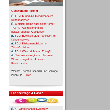
Outsourcing-Partner
TDM: KI und die Trendwende im
Kundenservice
ja-dialog: Home oder nicht Home?
TAS AG: Auszeichnung als
herausragender Arbeitgeber
TDM: Evolution statt Revolution im
Kundenservice
TDM: Dialogmanufaktur mit
Zukunftsvision
TDM: Wie spricht man Erfolg?!
New Work – regiocom: Zentraler
Wissenszugriff für effziente
Kundenservice
Weitere Themen-Specials und Beiträge
lesen Sie
hier
Fachbeiträge & Cases
KI- Omnichannel: Synthflow