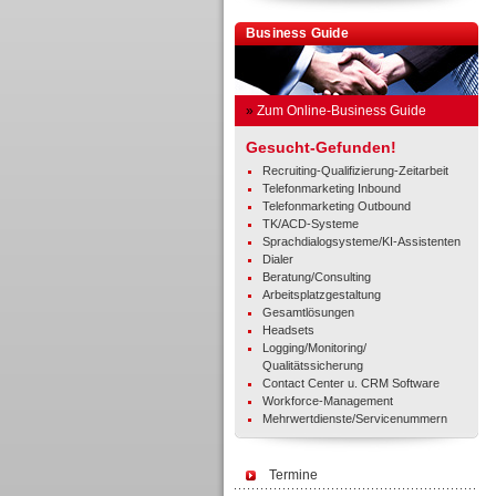
Business Guide
»
Zum Online-Business Guide
Gesucht-Gefunden!
Recruiting-Qualifizierung-Zeitarbeit
Telefonmarketing Inbound
Telefonmarketing Outbound
TK/ACD-Systeme
Sprachdialogsysteme/KI-Assistenten
Dialer
Beratung/Consulting
Arbeitsplatzgestaltung
Gesamtlösungen
Headsets
Logging/Monitoring/
Qualitätssicherung
Contact Center u. CRM Software
Workforce-Management
Mehrwertdienste/Servicenummern
Termine