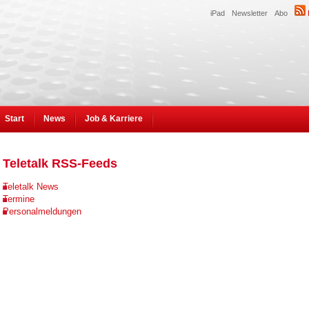
iPad
Newsletter
Abo
Start
News
Job & Karriere
Teletalk RSS-Feeds
Teletalk News
Termine
Personalmeldungen