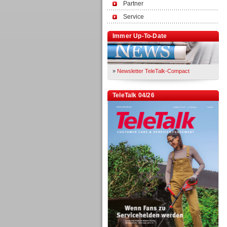
Partner
Service
Immer Up-To-Date
»
Newsletter TeleTalk-Compact
TeleTalk 04/26