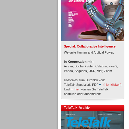
Inbound
Special: Collaborative Intelligence
We unite Human and Artifical Power.
In Kooperation mit:
Avaya, Bucher+Suter, Calabrio, Five 9,
Parloa, Sogedes, USU, Vier, Zoom
Kostenlos zum Durchklicken:
TeleTalk Special als PDF
(hier klicken)
Und
hier
können Sie TeleTalk
bestellen oder abonnieren!
TeleTalk Archiv
Inbound