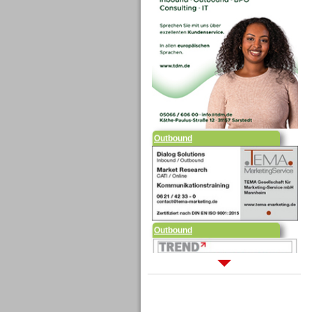
Outbound
Outbound
Sprachdialogsysteme u. Ki/
Sprachassistenten