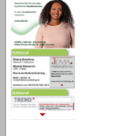
Outbound
Outbound
Sprachdialogsysteme u. Ki/
Sprachassistenten