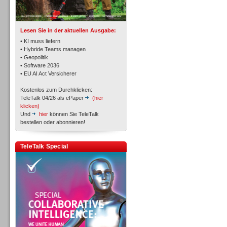
TK- und ACD-Systeme
Lesen Sie in der aktuellen Ausgabe:
• KI muss liefern
• Hybride Teams managen
• Geopolitik
• Software 2036
Workforce-Management
• EU AI Act Versicherer
Kostenlos zum Durchklicken:
TeleTalk 04/26 als ePaper
(hier
klicken)
Und
hier
können Sie TeleTalk
bestellen oder abonnieren!
Personal
TeleTalk Special
Personal