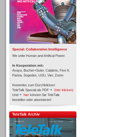
Inbound
Special: Collaborative Intelligence
We unite Human and Artifical Power.
In Kooperation mit:
Avaya, Bucher+Suter, Calabrio, Five 9,
Parloa, Sogedes, USU, Vier, Zoom
Kostenlos zum Durchklicken:
TeleTalk Special als PDF
(hier klicken)
Und
hier
können Sie TeleTalk
bestellen oder abonnieren!
TeleTalk Archiv
Inbound