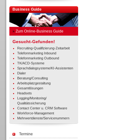
Business Guide
»
Zum Online-Business Guide
Gesucht-Gefunden!
Recruiting-Qualifizierung-Zeitarbeit
Telefonmarketing Inbound
Telefonmarketing Outbound
TK/ACD-Systeme
Sprachdialogsysteme/KI-Assistenten
Dialer
Beratung/Consulting
Arbeitsplatzgestaltung
Gesamtlösungen
Headsets
Logging/Monitoring/
Qualitätssicherung
Contact Center u. CRM Software
Workforce-Management
Mehrwertdienste/Servicenummern
Termine