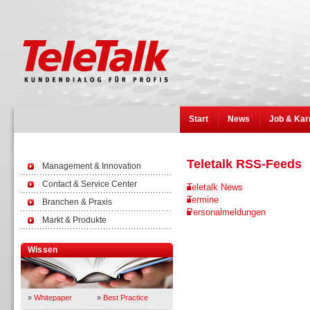
Start
News
Job & Kar
Teletalk RSS-Feeds
Management & Innovation
Contact & Service Center
Teletalk News
Termine
Branchen & Praxis
Personalmeldungen
Markt & Produkte
Wissen
»
Whitepaper
»
Best Practice