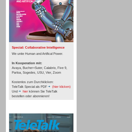
Inbound
Special: Collaborative Intelligence
We unite Human and Artifical Power.
In Kooperation mit:
Avaya, Bucher+Suter, Calabrio, Five 9,
Parloa, Sogedes, USU, Vier, Zoom
Kostenlos zum Durchklicken:
TeleTalk Special als PDF
(hier klicken)
Und
hier
können Sie TeleTalk
bestellen oder abonnieren!
TeleTalk Archiv
Inbound