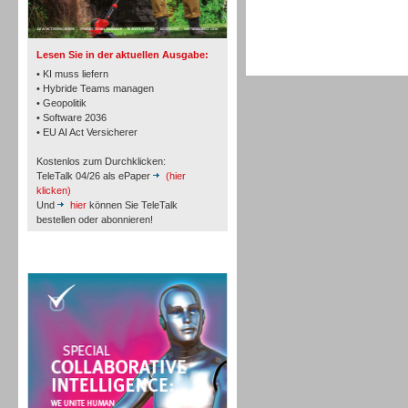
TK- und ACD-Systeme
Lesen Sie in der aktuellen Ausgabe:
• KI muss liefern
• Hybride Teams managen
• Geopolitik
• Software 2036
Workforce-Management
• EU AI Act Versicherer
Kostenlos zum Durchklicken:
TeleTalk 04/26 als ePaper
(hier
klicken)
Und
hier
können Sie TeleTalk
bestellen oder abonnieren!
Personal
TeleTalk Special
Personal