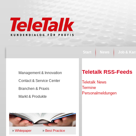
Start
News
Job & Kar
Teletalk RSS-Feeds
Management & Innovation
Contact & Service Center
Teletalk News
Termine
Branchen & Praxis
Personalmeldungen
Markt & Produkte
Wissen
»
Whitepaper
»
Best Practice