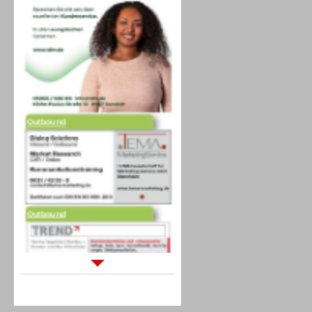
Outbound
Outbound
Sprachdialogsysteme u. Ki/
Sprachassistenten