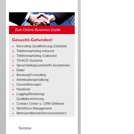
Business Guide
»
Zum Online-Business Guide
Gesucht-Gefunden!
Recruiting-Qualifizierung-Zeitarbeit
Telefonmarketing Inbound
Telefonmarketing Outbound
TK/ACD-Systeme
Sprachdialogsysteme/KI-Assistenten
Dialer
Beratung/Consulting
Arbeitsplatzgestaltung
Gesamtlösungen
Headsets
Logging/Monitoring/
Qualitätssicherung
Contact Center u. CRM Software
Workforce-Management
Mehrwertdienste/Servicenummern
Termine