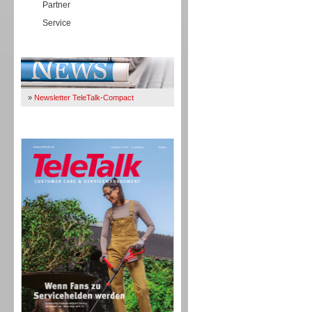
Partner
Service
Immer Up-To-Date
»
Newsletter TeleTalk-Compact
TeleTalk 04/26