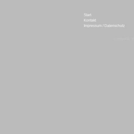
Start
Kontakt
Impressum / Datenschutz
Sprachdialogsysteme u. Ki/
Sprachassistenten
© telepublic V
Sprachdialogsysteme u. Ki/
Sprachassistenten