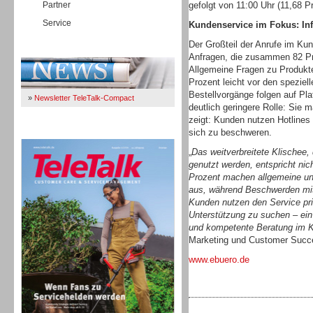
Partner
gefolgt von 11:00 Uhr (11,68 P
Service
Kundenservice im Fokus: In
Der Großteil der Anrufe im Kun
Immer Up-To-Date
Anfragen, die zusammen 82 P
Allgemeine Fragen zu Produkte
Prozent leicht vor den speziel
Bestellvorgänge folgen auf Pl
»
Newsletter TeleTalk-Compact
deutlich geringere Rolle: Sie 
zeigt: Kunden nutzen Hotlines 
TeleTalk 04/26
sich zu beschweren.
„
Das weitverbreitete Klischee,
genutzt werden, entspricht nic
Prozent machen allgemeine und
aus, während Beschwerden mit
Kunden nutzen den Service pri
Unterstützung zu suchen – ein 
und kompetente Beratung im K
Marketing und Customer Succ
www.ebuero.de