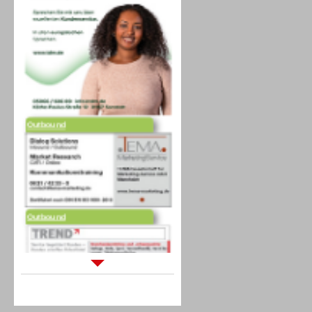
Outbound
Outbound
Sprachdialogsysteme u. Ki/
Sprachassistenten