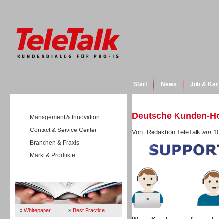
Start
News
Job & Kar
Deutsche Kunden-Ho
Management & Innovation
Contact & Service Center
Von: Redaktion TeleTalk
am
10
Branchen & Praxis
Markt & Produkte
Wissen
»
Whitepaper
»
Best Practice