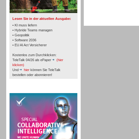
TK- und ACD-Systeme
Lesen Sie in der aktuellen Ausgabe:
• KI muss liefern
• Hybride Teams managen
• Geopolitik
• Software 2036
Workforce-Management
• EU AI Act Versicherer
Kostenlos zum Durchklicken:
TeleTalk 04/26 als ePaper
(hier
klicken)
Und
hier
können Sie TeleTalk
bestellen oder abonnieren!
Personal
TeleTalk Special
Personal