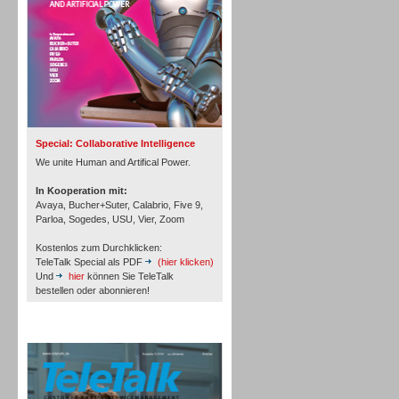
Inbound
Special: Collaborative Intelligence
We unite Human and Artifical Power.
In Kooperation mit:
Avaya, Bucher+Suter, Calabrio, Five 9,
Parloa, Sogedes, USU, Vier, Zoom
Kostenlos zum Durchklicken:
TeleTalk Special als PDF
(hier klicken)
Und
hier
können Sie TeleTalk
bestellen oder abonnieren!
TeleTalk Archiv
Inbound