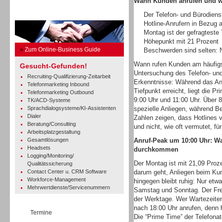
Wann Kunden anrufen und 
Der Telefon- und Bürodiens
Business Guide
Hotline-Anrufern in Bezug a
Montag ist der gefragteste
Höhepunkt mit 21 Prozent
»
Zum Online-Business Guide
Beschwerden sind selten: 
Wann rufen Kunden am häufigst
Gesucht-Gefunden!
Untersuchung des Telefon- und 
Recruiting-Qualifizierung-Zeitarbeit
Erkenntnisse: Während das An
Telefonmarketing Inbound
Tiefpunkt erreicht, liegt die P
Telefonmarketing Outbound
9:00 Uhr und 11:00 Uhr. Über 8
TK/ACD-Systeme
Sprachdialogsysteme/KI-Assistenten
spezielle Anliegen, während B
Dialer
Zahlen zeigen, dass Hotlines v
Beratung/Consulting
und nicht, wie oft vermutet, f
Arbeitsplatzgestaltung
Gesamtlösungen
Anruf-Peak um 10:00 Uhr: W
Headsets
durchkommen
Logging/Monitoring/
Der Montag ist mit 21,09 Proze
Qualitätssicherung
Contact Center u. CRM Software
darum geht, Anliegen beim Ku
Workforce-Management
hingegen bleibt ruhig: Nur etw
Mehrwertdienste/Servicenummern
Samstag und Sonntag. Der Frei
der Werktage. Wer Wartezeiten
nach 18:00 Uhr anrufen, denn h
Termine
Die “Prime Time” der Telefonat