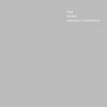
Start
Kontakt
Impressum / Datenschutz
Sprachdialogsysteme u. Ki/
Sprachassistenten
© telepublic V
Sprachdialogsysteme u. Ki/
Sprachassistenten