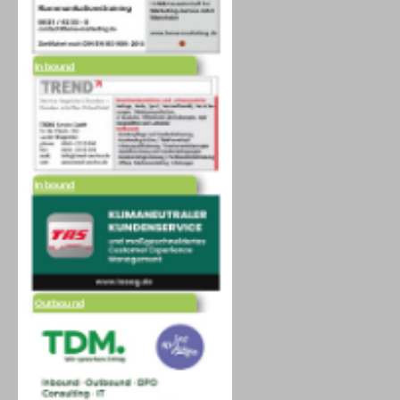
Inbound
Inbound
Outbound