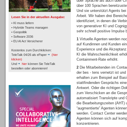
über Sprache als auch über Ch
TK- und ACD-Systeme
über 100 Sprachen bereitzustel
Und sie unterstützt Agents bei 
Arbeit. Wir haben drei Bereich
Lesen Sie in der aktuellen Ausgabe:
identifiziert, in denen die Verb
• KI muss liefern
von generativer KI und Cognig
• Hybride Teams managen
sehr schnell positive Impulse b
• Geopolitik
• Software 2036
Workforce-Management
1
Virtuelle Agenten werden noch
• EU AI Act Versicherer
auf Kundinnen und Kunden ein
Experience und die Akzeptanz.
Kostenlos zum Durchklicken:
KI die Wahrscheinlichkeit erh
TeleTalk 04/26 als ePaper
(hier
Containment-Rate erhöht.
klicken)
Und
hier
können Sie TeleTalk
2
Die Mitarbeitenden im Contact
bestellen oder abonnieren!
der bes - tens vernetzt ist und 
Personal
erhalten zum Beispiel auf Basi
TeleTalk Special
stattfindenden Gesprächs eine 
Antwort. Oder die richtigen D
zum Verschicken an die Gesprä
automatisiert Transkripte und 
die Bearbeitungszeiten (AHT) u
“augmentierte” Agenten können
werden. Contact Center werden
Personal
Agenten können sich auf komp
konzentrieren.