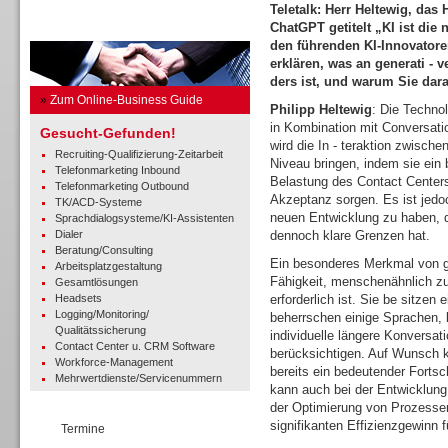
Teletalk: Herr Heltewig, das 
ChatGPT getitelt „KI ist die 
Business Guide
den führenden KI-Innovatore
erklären, was an generati - 
ders ist, und warum Sie dar
»
Zum Online-Business Guide
Philipp Heltewig
: Die Techno
in Kombination mit Conversati
Gesucht-Gefunden!
wird die In - teraktion zwisc
Recruiting-Qualifizierung-Zeitarbeit
Niveau bringen, indem sie ein 
Telefonmarketing Inbound
Belastung des Contact Centers
Telefonmarketing Outbound
Akzeptanz sorgen. Es ist jedoc
TK/ACD-Systeme
neuen Entwicklung zu haben, d
Sprachdialogsysteme/KI-Assistenten
Dialer
dennoch klare Grenzen hat.
Beratung/Consulting
Ein besonderes Merkmal von ge
Arbeitsplatzgestaltung
Fähigkeit, menschenähnlich z
Gesamtlösungen
Headsets
erforderlich ist. Sie be sitze
Logging/Monitoring/
beherrschen einige Sprachen, 
Qualitätssicherung
individuelle längere Konversat
Contact Center u. CRM Software
berücksichtigen. Auf Wunsch k
Workforce-Management
bereits ein bedeutender Fortsc
Mehrwertdienste/Servicenummern
kann auch bei der Entwicklung
der Optimierung von Prozesse
signifikanten Effizienzgewinn f
Termine