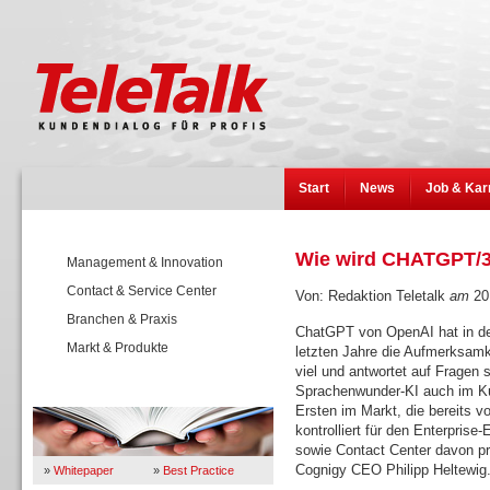
Start
News
Job & Kar
Wie wird CHATGPT/3
Management & Innovation
Contact & Service Center
Von: Redaktion Teletalk
am
20
Branchen & Praxis
ChatGPT von OpenAI hat in de
Markt & Produkte
letzten Jahre die Aufmerksamk
viel und antwortet auf Fragen
Sprachenwunder-KI auch im Ku
Wissen
Ersten im Markt, die bereits vo
kontrolliert für den Enterprise
sowie Contact Center davon pro
Cognigy CEO Philipp Heltewig
»
Whitepaper
»
Best Practice