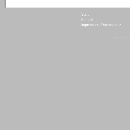
Start
Kontakt
Impressum / Datenschutz
Sprachdialogsysteme u. Ki/
Sprachassistenten
© telepublic V
Sprachdialogsysteme u. Ki/
Sprachassistenten