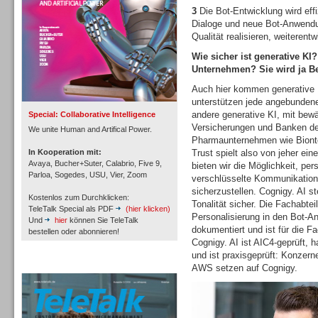
3
Die Bot-Entwicklung wird eff
Dialoge und neue Bot-Anwendun
Qualität realisieren, weiterent
Wie sicher ist generative KI?
Inbound
Unternehmen? Sie wird ja Be
Auch hier kommen generative 
unterstützen jede angebunden
andere generative KI, mit bew
Special: Collaborative Intelligence
Versicherungen und Banken der
We unite Human and Artifical Power.
Pharmaunternehmen wie Biontech
In Kooperation mit:
Trust spielt also von jeher ein
Avaya, Bucher+Suter, Calabrio, Five 9,
bieten wir die Möglichkeit, p
Parloa, Sogedes, USU, Vier, Zoom
verschlüsselte Kommunikatio
sicherzustellen. Cognigy. AI st
Kostenlos zum Durchklicken:
Tonalität sicher. Die Fachabte
TeleTalk Special als PDF
(hier klicken)
Personalisierung in den Bot-An
Und
hier
können Sie TeleTalk
dokumentiert und ist für die F
bestellen oder abonnieren!
Cognigy. AI ist AIC4-geprüft,
und ist praxisgeprüft: Konzer
TeleTalk Archiv
Inbound
AWS setzen auf Cognigy.