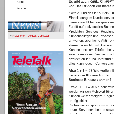
Es gibt auch Kritik. ChatGPT
Partner
vor. Das ist doch ein klares
Service
Korrekt, und das ist nur ein 
Einzellösung im Kundenservice
Immer Up-To-Date
Generative KI hat ein gewisse
Zugriff auf individuelles Busin
Produkten, Services, Regelung
»
Newsletter TeleTalk-Compact
Kundenanliegen und Prozesse n
antworten, aber keine Akti - o
elementar wichtig ist. Generat
TeleTalk 04/26
Kunden sind: am Telefon, bei 
kein Teamplayer: Sie weiß ni
erforderlich ist und unterstütz
alles kann jedoch Conversation
Also 1 + 1 = 3? Wie wollen S
generative KI denn für den
Business-Einsatz zähmen?
Exakt, 1 + 1 = 3! Mit generativ
werden wir den Mehrwert für u
Kunden weiter steigern. Cogni
ermöglicht als
Orchestrierungsplattform scho
heute, Serviceerlebnisse sowo