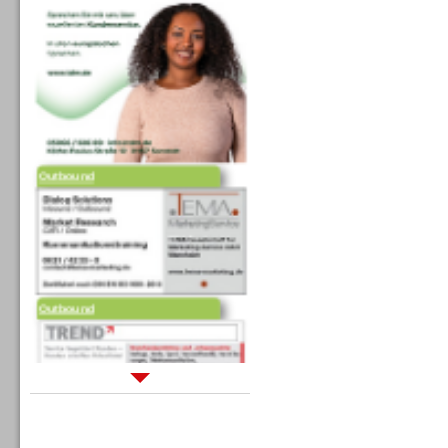
Outbound
Outbound
Sprachdialogsysteme u. Ki/
Sprachassistenten