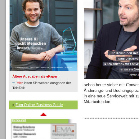
Inbound
Ältere Ausgaben als ePaper
Hier
lesen Sie weitere Ausgaben der
schon heute sicher mit Conver
TeleTalk.
Änderungs- und Buchungsproze
in eine neue Servicewelt mit 
Mitarbeitenden.
»
Zum Online-Business Guide
Inbound