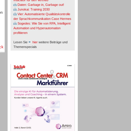
Indicator für den Vertrieb
Daten: Garbage in, Garbage out!
Junokai: Training 2030
en
Vier: Automatisierte Qualitätskontrolle
der Sprachkommunikation Case Hermes
Sogedes: Wie Sie von RPA, Intelligent
Automation und Hyperautomation
profitieren
Lesen Sie
hier
weitere Beiträge und
ck
Themenspecials
TeleTalk-Marktführer 1/2026