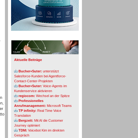
Info-Board
r
.
Aktuelle Beiträge
Bucher+Suter:
unterstützt
Salesforce-Kunden bei Agentforce-
Contact-Center-Projekten
Bucher+Suter:
Voice-Agents im
Kundenservice aktivieren
regiocom:
Wechsel an der Spitze
en
Professionelles
en,
Anrufmanagement:
Microsoft Teams
er
TP infinity:
Real Time Voice
tto
Translation
Bergzeit:
Mit AI die Customer
Journey optimiert
TDM:
Voicebot Kim im direkten
Gespräch