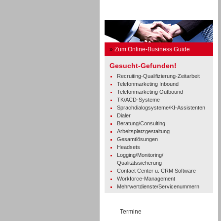
Business Guide
»
Zum Online-Business Guide
Gesucht-Gefunden!
Recruiting-Qualifizierung-Zeitarbeit
Telefonmarketing Inbound
Telefonmarketing Outbound
TK/ACD-Systeme
Sprachdialogsysteme/KI-Assistenten
Dialer
Beratung/Consulting
Arbeitsplatzgestaltung
Gesamtlösungen
Headsets
Logging/Monitoring/
Qualitätssicherung
Contact Center u. CRM Software
Workforce-Management
Mehrwertdienste/Servicenummern
Termine