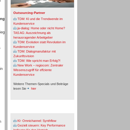
t
Outsourcing-Partner
ang
TDM: KI und die Trendwende im
Kundenservice
ja-dialog: Home oder nicht Home?
ieg
TAS AG: Auszeichnung als
herausragender Arbeitgeber
TDM: Evolution statt Revolution im
Kundenservice
s
TDM: Dialogmanufaktur mit
Zukunftsvision
TDM: Wie spricht man Erfolg?!
New Work – regiocom: Zentraler
in
Wissenszugriff für effziente
Kundenservice
Weitere Themen-Specials und Beiträge
lesen Sie
hier
Fachbeiträge & Cases
KI- Omnichannel: Synthflow
n
Gezielt steuern: Key Performance