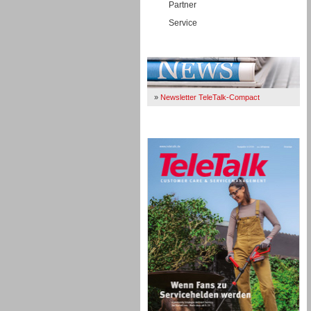
Partner
Service
Immer Up-To-Date
»
Newsletter TeleTalk-Compact
TeleTalk 04/26