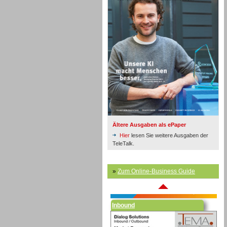
Inbound
Ältere Ausgaben als ePaper
Hier
lesen Sie weitere Ausgaben der
TeleTalk.
»
Zum Online-Business Guide
Inbound