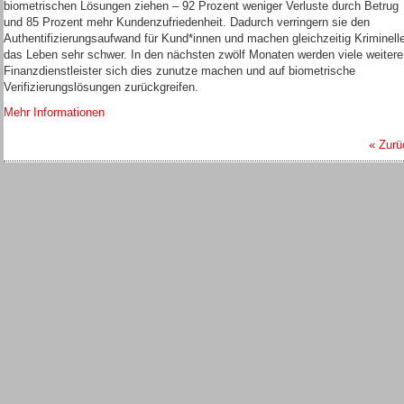
biometrischen Lösungen ziehen – 92 Prozent weniger Verluste durch Betrug
und 85 Prozent mehr Kundenzufriedenheit. Dadurch verringern sie den
Authentifizierungsaufwand für Kund*innen und machen gleichzeitig Kriminell
das Leben sehr schwer. In den nächsten zwölf Monaten werden viele weitere
Finanzdienstleister sich dies zunutze machen und auf biometrische
Verifizierungslösungen zurückgreifen.
Mehr Informationen
« Zurü