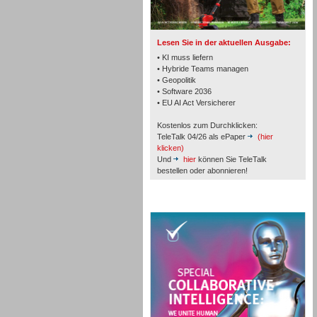
TK- und ACD-Systeme
Lesen Sie in der aktuellen Ausgabe:
• KI muss liefern
• Hybride Teams managen
• Geopolitik
• Software 2036
Workforce-Management
• EU AI Act Versicherer
Kostenlos zum Durchklicken:
TeleTalk 04/26 als ePaper
(hier
klicken)
Und
hier
können Sie TeleTalk
bestellen oder abonnieren!
Personal
TeleTalk Special
Personal