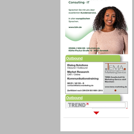
Outbound
Outbound
Sprachdialogsysteme u. Ki/
Sprachassistenten