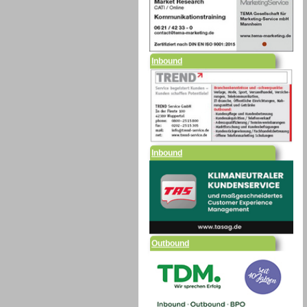
Inbound
Inbound
Outbound