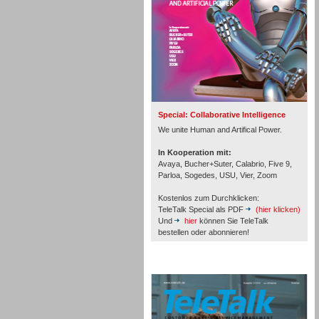
Inbound
Special: Collaborative Intelligence
We unite Human and Artifical Power.
In Kooperation mit:
Avaya, Bucher+Suter, Calabrio, Five 9,
Parloa, Sogedes, USU, Vier, Zoom
Kostenlos zum Durchklicken:
TeleTalk Special als PDF
(hier klicken)
Und
hier
können Sie TeleTalk
bestellen oder abonnieren!
TeleTalk Archiv
Inbound