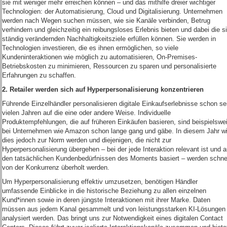
sie mit weniger mehr erreichen können – und das mithilfe dreier wichtiger
Technologien: der Automatisierung, Cloud und Digitalisierung. Unternehmen
werden nach Wegen suchen müssen, wie sie Kanäle verbinden, Betrug
verhindern und gleichzeitig ein reibungsloses Erlebnis bieten und dabei die s
ständig verändernden Nachhaltigkeitsziele erfüllen können. Sie werden in
Technologien investieren, die es ihnen ermöglichen, so viele
Kundeninteraktionen wie möglich zu automatisieren, On-Premises-
Betriebskosten zu minimieren, Ressourcen zu sparen und personalisierte
Erfahrungen zu schaffen.
2. Retailer werden sich auf Hyperpersonalisierung konzentrieren
Führende Einzelhändler personalisieren digitale Einkaufserlebnisse schon se
vielen Jahren auf die eine oder andere Weise. Individuelle
Produktempfehlungen, die auf früheren Einkäufen basieren, sind beispielswe
bei Unternehmen wie Amazon schon lange gang und gäbe. In diesem Jahr wi
dies jedoch zur Norm werden und diejenigen, die nicht zur
Hyperpersonalisierung übergehen – bei der jede Interaktion relevant ist und a
den tatsächlichen Kundenbedürfnissen des Moments basiert – werden schne
von der Konkurrenz überholt werden.
Um Hyperpersonalisierung effektiv umzusetzen, benötigen Händler
umfassende Einblicke in die historische Beziehung zu allen einzelnen
Kund*innen sowie in deren jüngste Interaktionen mit ihrer Marke. Daten
müssen aus jedem Kanal gesammelt und von leistungsstarken KI-Lösungen
analysiert werden. Das bringt uns zur Notwendigkeit eines digitalen Contact