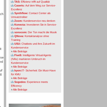
TAS:
Effizienz trifft auf Qualität
Caseris:
Auf dem Weg zur Service-
Exzellenz
Synthflow:
Contact Center als
ich
Umsatztreiber
Zoom:
Kundenservice neu denken
Konecta:
Investieren Sie in Service-
Exzellenz
sonocom:
Der Ton macht die Musik
QNova:
Kontaktanalyse ohne
Training
USU:
Chatbots und ihre Zukunft im
Kundenservice
it
»
Alle Beiträge
Five9:
Intelligente Virtual Agents
ise
(IVAs) markieren Umbruch im
rd
Kundenservice
»
Alle Beiträge
uf
byon:
IT- Sicherheit: Ein Must-Have
ll
für KMU
»
Alle Beiträge
Sogedes:
Experience meets
Efficency
»
Alle Beiträge
Themen-Specials