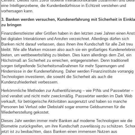
Centers. Dieses führt zuvor isolierte Interaktionskanäle zusammen und biete
eine Intelligenzebene, die Kundenbedürfnisse in Echtzeit verstehen und
vorhersagen kann.
3. Banken werden versuchen, Kundenerfahrung mit Sicherheit in Einkl
zu bringen
Finanzdienstleister aller Größen haben in den letzten zwei Jahren einen Anst
bei digitalen Interaktionen und Anrufen verzeichnet. Allerdings dürfen sich
Banken nicht darauf verlassen, dass ihnen ihre Kundschaft für alle Zeit treu
bleibt. Wie alle Marken müssen also auch sie ein großartiges Kundenerlebni
bieten, um wettbewerbsfähig zu bleiben. Dies kann allerdings dem Ziel, ein
Höchstmaß an Sicherheit zu erreichen, entgegenstehen. Denn traditionell
sorgen tiefgreifende Sicherheitsmaßnahmen für mehr Spannungen und
Hindernisse in der Kundenerfahrung. Daher werden Finanzinstitute vorrangig 
Technologien investieren, die sowohl die Sicherheit als auch die
Kundenzufriedenheit verbessern.
Herkömmliche Methoden zur Authentifizierung – wie PINs und Passwörter –
sind veraltet und nicht mehr zweckmäßig. Passwörter werden im Dark Web
verkauft, für betrügerische Aktivitäten ausgenutzt und haben so manche
Personen bei Verlust oder Diebstahl sogar enorme Geldsummen für die
Wiederherstellung gekostet.
Dieses Jahr werden immer mehr Banken auf moderne Technologien wie die
Biometrie zurückgreifen, um ihre Kundschaft zuverlässig zu schützen. Scho
jetzt ist zu beobachten, dass Banken einen immensen Nutzen aus