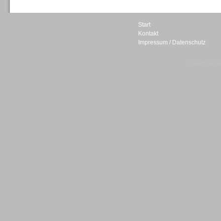
Start
Kontakt
Impressum / Datenschutz
Sprachdialogsysteme u. Ki/
Sprachassistenten
© telepublic V
Sprachdialogsysteme u. Ki/
Sprachassistenten