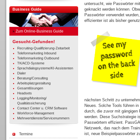
untersucht, wie Passwörter mi
geknackt werden können. Obwohl
Business Guide
Passwörter verwendet wurden,
effizienter ist als bisher genut
»
Zum Online-Business Guide
Gesucht-Gefunden!
Recruiting-Qualifizierung-Zeitarbeit
Telefonmarketing Inbound
Telefonmarketing Outbound
TK/ACD-Systeme
Sprachdialogsysteme/KI-Assistenten
Dialer
Beratung/Consulting
Arbeitsplatzgestaltung
Gesamtlösungen
Headsets
Logging/Monitoring/
nächsten Schritt zu unternehm
Qualitätssicherung
Neues. Solche Tools führen in
Contact Center u. CRM Software
durch, die zuvor mit gängigen
Workforce-Management
werden. Diese Suchstrategie is
Mehrwertdienste/Servicenummern
Passwörtern effizient. PassGA
Netzwerk, das nach dem Traini
ist, neue Beispielpasswörter z
Termine