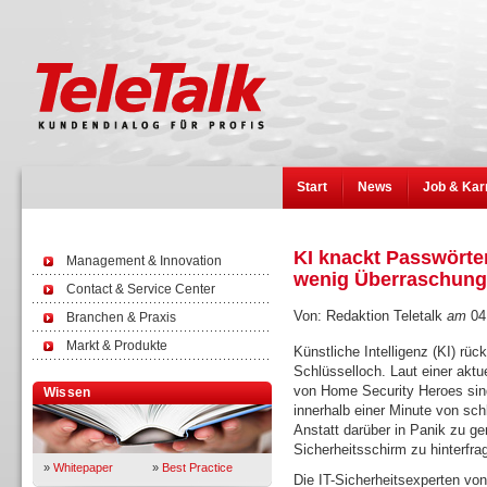
Start
News
Job & Kar
KI knackt Passwörter
Management & Innovation
wenig Überraschun
Contact & Service Center
Von: Redaktion Teletalk
am
04
Branchen & Praxis
Markt & Produkte
Künstliche Intelligenz (KI) rü
Schlüsselloch. Laut einer akt
von Home Security Heroes sind
Wissen
innerhalb einer Minute von sc
Anstatt darüber in Panik zu ger
Sicherheitsschirm zu hinterfra
»
Whitepaper
»
Best Practice
Die IT-Sicherheitsexperten vo