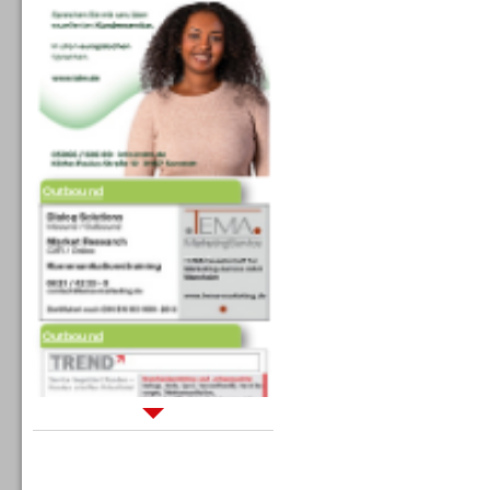
Outbound
Outbound
Sprachdialogsysteme u. Ki/
Sprachassistenten