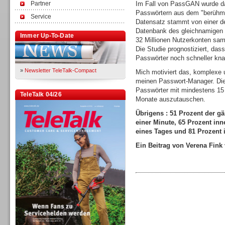
Partner
Im Fall von PassGAN wurde da
Passwörtern aus dem "berühmte
Service
Datensatz stammt von einer de
Datenbank des gleichnamigen
Immer Up-To-Date
32 Millionen Nutzerkonten samt
Die Studie prognostiziert, da
Passwörter noch schneller kn
»
Newsletter TeleTalk-Compact
Mich motiviert das, komplexe 
meinen Passwort-Manager. Die
Passwörter mit mindestens 15
TeleTalk 04/26
Monate auszutauschen.
Übrigens : 51 Prozent der g
einer Minute, 65 Prozent inn
eines Tages und 81 Prozent 
Ein Beitrag von Verena Fin