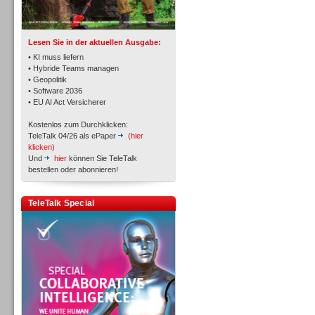
TK- und ACD-Systeme
Lesen Sie in der aktuellen Ausgabe:
• KI muss liefern
• Hybride Teams managen
• Geopolitik
• Software 2036
Workforce-Management
• EU AI Act Versicherer
Kostenlos zum Durchklicken:
TeleTalk 04/26 als ePaper
(hier
klicken)
Und
hier
können Sie TeleTalk
bestellen oder abonnieren!
Personal
TeleTalk Special
Personal