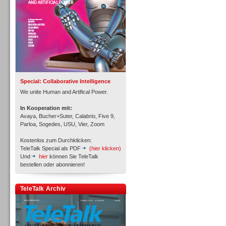
Inbound
Special: Collaborative Intelligence
We unite Human and Artifical Power.
In Kooperation mit:
Avaya, Bucher+Suter, Calabrio, Five 9,
Parloa, Sogedes, USU, Vier, Zoom
Kostenlos zum Durchklicken:
TeleTalk Special als PDF
(hier klicken)
Und
hier
können Sie TeleTalk
bestellen oder abonnieren!
TeleTalk Archiv
Inbound