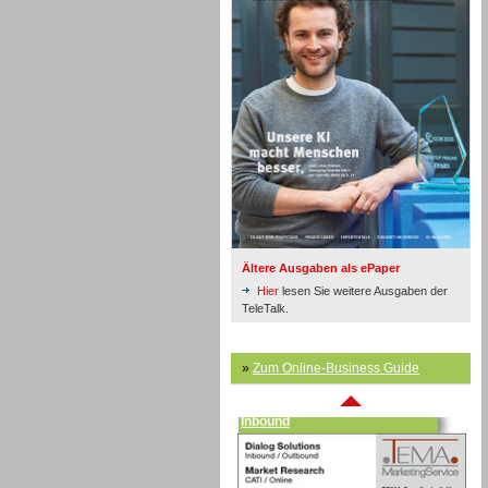
Inbound
Ältere Ausgaben als ePaper
Hier
lesen Sie weitere Ausgaben der
TeleTalk.
»
Zum Online-Business Guide
Inbound