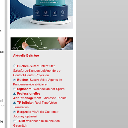
e
Info-Board
bei
Aktuelle Beiträge
Bucher+Suter:
unterstützt
Salesforce-Kunden bei Agentforce-
Contact-Center-Projekten
Bucher+Suter:
Voice-Agents im
Kundenservice aktivieren
regiocom:
Wechsel an der Spitze
Professionelles
Anrufmanagement:
Microsoft Teams
uch
TP infinity:
Real Time Voice
ice
Translation
Bergzeit:
Mit AI die Customer
Journey optimiert
le
TDM:
Voicebot Kim im direkten
Gespräch