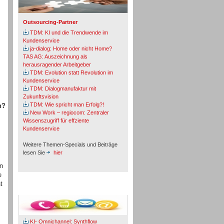
Outsourcing-Partner
TDM: KI und die Trendwende im
Kundenservice
ja-dialog: Home oder nicht Home?
TAS AG: Auszeichnung als
herausragender Arbeitgeber
TDM: Evolution statt Revolution im
Kundenservice
TDM: Dialogmanufaktur mit
Zukunftsvision
TDM: Wie spricht man Erfolg?!
en?
New Work – regiocom: Zentraler
Wissenszugriff für effziente
Kundenservice
Weitere Themen-Specials und Beiträge
lesen Sie
hier
en
e
t
Fachbeiträge & Cases
KI- Omnichannel: Synthflow