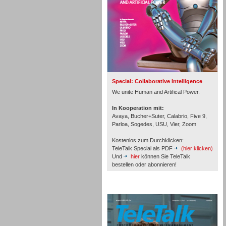
Inbound
Special: Collaborative Intelligence
We unite Human and Artifical Power.
In Kooperation mit:
Avaya, Bucher+Suter, Calabrio, Five 9,
Parloa, Sogedes, USU, Vier, Zoom
Kostenlos zum Durchklicken:
TeleTalk Special als PDF
(hier klicken)
Und
hier
können Sie TeleTalk
bestellen oder abonnieren!
Inbound
TeleTalk Archiv