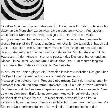
Ein altes Sprichwort besagt, dass es sinnlos ist, eine Brücke zu planen, ohn
dabei an die Menschen zu denken, die sie benutzen werden. Aus diesem
Grund stand Kunden-zentriertes Design seit Jahrzehnten bei vielen
erfolgreichen Geschäftsideen im Mittelpunkt. Ein bekanntes Beispiele für
dieses Prinzip ist die Kinderzahnbürste von Oral-B. Die Entwickler haben da
zuerst untersucht, wie Kinder ihre Zähne putzten. Dabei stellten dabei fest,
dass Kinder aufgrund ihrer geringen Griffstärke die Zahnbürste eher mit der
Faust als mit den Fingern halten und passten das Design entsprechend an.
Dieses kleine Detail war der Grund dafür, dass Oral-B 18 Monate lang die
meistverkaufte Kinderzahnbürste der Welt lieferte.
In den letzten Jahren gingen die Prinzipien kundenfreundlichen Designs über
die Produktwelt hinaus und wurde auch auf Vertriebs- und
Managementstrukturen und -Prozesse übertragen. Dank der Innovationen im
Software-Bereich und dem immer stärkeren Fokus auf die Kunden wurden a
der Service und die Customer-Experience neu gedacht. Hervorragender Serv
zeichnet sich durch Einfühlungsvermögen, Auswahlmöglichkeiten und
personalisierte Erfahrung aus. Im Nachhinein betrachtet ist es kaum
verständlich, warum diese Prinzipien nicht schon zuvor beachtet wurden. Vie
führende Unternehmen stellen mittlerweile das Kundenerlebnis in den