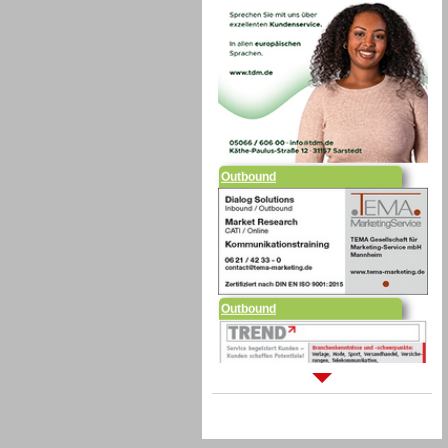
Outbound
Outbound
Sprachdialogsysteme u. Ki/
Sprachassistenten