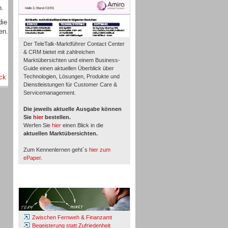
n.
die
en.
Der TeleTalk-Marktführer Contact Center
& CRM bietet mit zahlreichen
Marktübersichten und einem Business-
Guide einen aktuellen Überblick über
ck
Technologien, Lösungen, Produkte und
Dienstleistungen für Customer Care &
Servicemanagement.
Die jeweils aktuelle Ausgabe können
Sie
hier
bestellen.
Werfen Sie
hier
einen Blick in die
aktuellen Marktübersichten.
Zum Kennenlernen geht´s
hier zum
ePaper
.
Whitepaper & Studien
Zwischen Fernweh & Finanzamt
Begeisterung statt Zufriedenheit