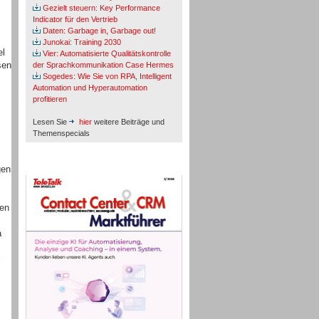
Gezielt steuern: Key Performance
Indicator für den Vertrieb
Daten: Garbage in, Garbage out!
Junokai: Training 2030
el
Vier: Automatisierte Qualitätskontrolle
sen
der Sprachkommunikation Case Hermes
Sogedes: Wie Sie von RPA, Intelligent
Automation und Hyperautomation
profitieren
Lesen Sie
hier
weitere Beiträge und
Themenspecials
TeleTalk-Marktführer 1/2026
gen
gen
a