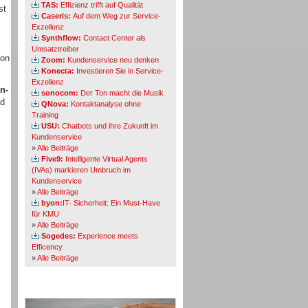
TAS:
Effizienz trifft auf Qualität
st
Caseris:
Auf dem Weg zur Service-
Exzellenz
Synthflow:
Contact Center als
Umsatztreiber
ion
Zoom:
Kundenservice neu denken
Konecta:
Investieren Sie in Service-
Exzellenz
n-
sonocom:
Der Ton macht die Musik
ad
QNova:
Kontaktanalyse ohne
Training
USU:
Chatbots und ihre Zukunft im
Kundenservice
»
Alle Beiträge
Five9:
Intelligente Virtual Agents
(IVAs) markieren Umbruch im
Kundenservice
»
Alle Beiträge
byon:
IT- Sicherheit: Ein Must-Have
für KMU
»
Alle Beiträge
Sogedes:
Experience meets
Efficency
»
Alle Beiträge
Themen-Specials