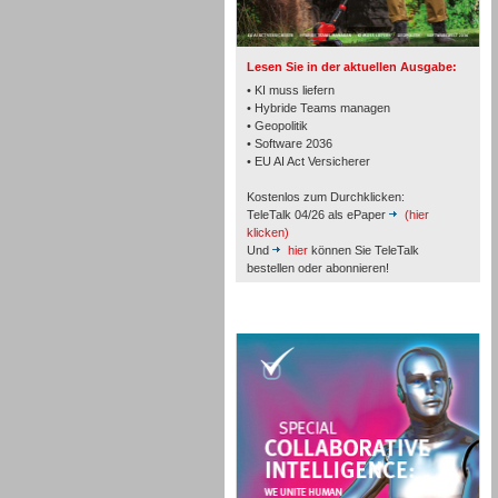
Lesen Sie in der aktuellen Ausgabe:
• KI muss liefern
• Hybride Teams managen
• Geopolitik
• Software 2036
Workforce-Management
• EU AI Act Versicherer
Kostenlos zum Durchklicken:
TeleTalk 04/26 als ePaper
(hier
klicken)
Und
hier
können Sie TeleTalk
bestellen oder abonnieren!
Personal
TeleTalk Special
Personal