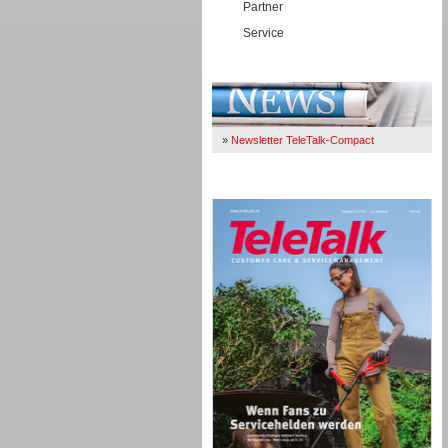
Partner
Service
Immer Up-To-Date
»
Newsletter TeleTalk-Compact
TeleTalk 04/26
TK- und ACD-Systeme