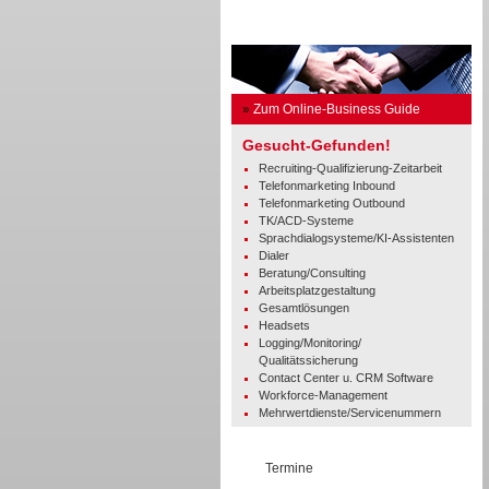
Business Guide
»
Zum Online-Business Guide
Gesucht-Gefunden!
Recruiting-Qualifizierung-Zeitarbeit
Telefonmarketing Inbound
Telefonmarketing Outbound
TK/ACD-Systeme
Sprachdialogsysteme/KI-Assistenten
Dialer
Beratung/Consulting
Arbeitsplatzgestaltung
Gesamtlösungen
Headsets
Logging/Monitoring/
Qualitätssicherung
Contact Center u. CRM Software
Workforce-Management
Mehrwertdienste/Servicenummern
Termine