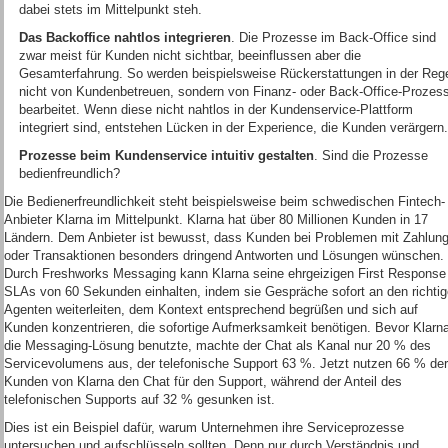
dabei stets im Mittelpunkt steh.
Das Backoffice nahtlos integrieren
. Die Prozesse im Back-Office sind
zwar meist für Kunden nicht sichtbar, beeinflussen aber die
Gesamterfahrung. So werden beispielsweise Rückerstattungen in der Reg
nicht von Kundenbetreuen, sondern von Finanz- oder Back-Office-Prozes
bearbeitet. Wenn diese nicht nahtlos in der Kundenservice-Plattform
integriert sind, entstehen Lücken in der Experience, die Kunden verärgern.
Prozesse beim Kundenservice intuitiv gestalten
. Sind die Prozesse
bedienfreundlich?
Die Bedienerfreundlichkeit steht beispielsweise beim schwedischen Fintech-
Anbieter Klarna im Mittelpunkt. Klarna hat über 80 Millionen Kunden in 17
Ländern. Dem Anbieter ist bewusst, dass Kunden bei Problemen mit Zahlun
oder Transaktionen besonders dringend Antworten und Lösungen wünschen.
Durch Freshworks Messaging kann Klarna seine ehrgeizigen First Response
SLAs von 60 Sekunden einhalten, indem sie Gespräche sofort an den richti
Agenten weiterleiten, dem Kontext entsprechend begrüßen und sich auf
Kunden konzentrieren, die sofortige Aufmerksamkeit benötigen. Bevor Klarn
die Messaging-Lösung benutzte, machte der Chat als Kanal nur 20 % des
Servicevolumens aus, der telefonische Support 63 %. Jetzt nutzen 66 % der
Kunden von Klarna den Chat für den Support, während der Anteil des
telefonischen Supports auf 32 % gesunken ist.
Dies ist ein Beispiel dafür, warum Unternehmen ihre Serviceprozesse
untersuchen und aufschlüsseln sollten. Denn nur durch Verständnis und