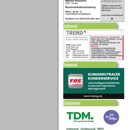
Inbound
Inbound
Outbound