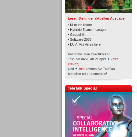
TK- und ACD-Systeme
Lesen Sie in der aktuellen Ausgabe:
• KI muss liefern
• Hybride Teams managen
• Geopolitik
• Software 2036
Workforce-Management
• EU AI Act Versicherer
Kostenlos zum Durchklicken:
TeleTalk 04/26 als ePaper
(hier
klicken)
Und
hier
können Sie TeleTalk
bestellen oder abonnieren!
Personal
TeleTalk Special
Personal