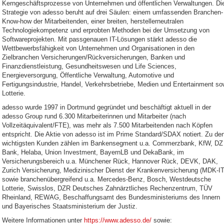
Kerngeschäftsprozesse von Unternehmen und öffentlichen Verwaltungen. Di
Strategie von adesso beruht auf drei Säulen: einem umfassenden Branchen-
Know-how der Mitarbeitenden, einer breiten, herstellerneutralen
Technologiekompetenz und erprobten Methoden bei der Umsetzung von
Softwareprojekten. Mit passgenauen IT-Lösungen stärkt adesso die
Wettbewerbsfähigkeit von Unternehmen und Organisationen in den
Zielbranchen Versicherungen/Rückversicherungen, Banken und
Finanzdienstleistung, Gesundheitswesen und Life Sciences,
Energieversorgung, Öffentliche Verwaltung, Automotive und
Fertigungsindustrie, Handel, Verkehrsbetriebe, Medien und Entertainment so
Lotterie.
adesso wurde 1997 in Dortmund gegründet und beschäftigt aktuell in der
adesso Group rund 6.300 Mitarbeiterinnen und Mitarbeiter (nach
Vollzeitäquivalent/FTE), was mehr als 7.500 Mitarbeitenden nach Köpfen
entspricht. Die Aktie von adesso ist im Prime Standard/SDAX notiert. Zu de
wichtigsten Kunden zählen im Bankensegment u.a. Commerzbank, KfW, DZ
Bank, Helaba, Union Investment, BayernLB und DekaBank, im
Versicherungsbereich u.a. Münchener Rück, Hannover Rück, DEVK, DAK,
Zurich Versicherung, Medizinischer Dienst der Krankenversicherung (MDK-IT
sowie branchenübergreifend u.a. Mercedes-Benz, Bosch, Westdeutsche
Lotterie, Swisslos, DZR Deutsches Zahnärztliches Rechenzentrum, TÜV
Rheinland, REWAG, Beschaffungsamt des Bundesministeriums des Innern
und Bayerisches Staatsministerium der Justiz.
Weitere Informationen unter
https://www.adesso.de/
sowie: