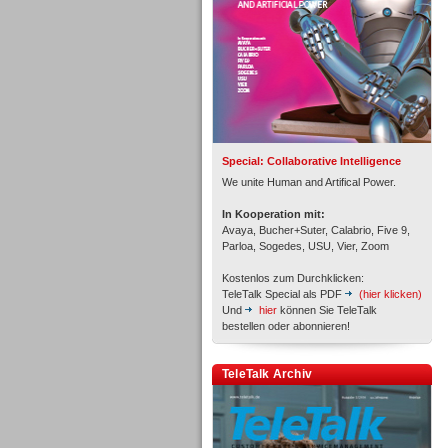
Inbound
Special: Collaborative Intelligence
We unite Human and Artifical Power.
In Kooperation mit:
Avaya, Bucher+Suter, Calabrio, Five 9,
Parloa, Sogedes, USU, Vier, Zoom
Kostenlos zum Durchklicken:
TeleTalk Special als PDF
(hier klicken)
Und
hier
können Sie TeleTalk
bestellen oder abonnieren!
TeleTalk Archiv
Inbound