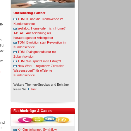
Outsourcing-Partner
TDM: KI und die Trendwende im
n-
Kundenservice
ja-dialog: Home oder nicht Home?
TAS AG: Auszeichnung als
herausragender Arbeitgeber
n
TDM: Evolution statt Revolution im
zu
Kundenservice
se-
TDM: Dialogmanufaktur mit
Zukunftsvision
um
TDM: Wie spricht man Erfolg?!
New Work – regiocom: Zentraler
Wissenszugriff für effziente
m
Kundenservice
Weitere Themen-Specials und Beiträge
lesen Sie
hier
Fachbeiträge & Cases
und
e
KI- Omnichannel: Synthflow