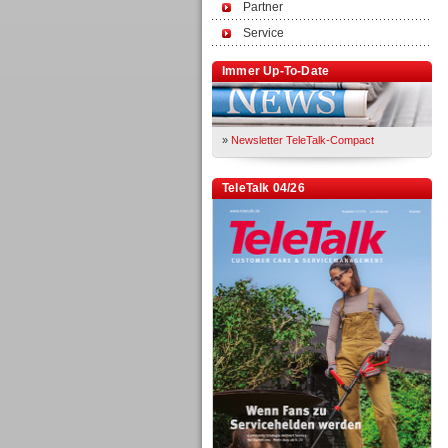
Partner
Service
Immer Up-To-Date
»
Newsletter TeleTalk-Compact
TeleTalk 04/26