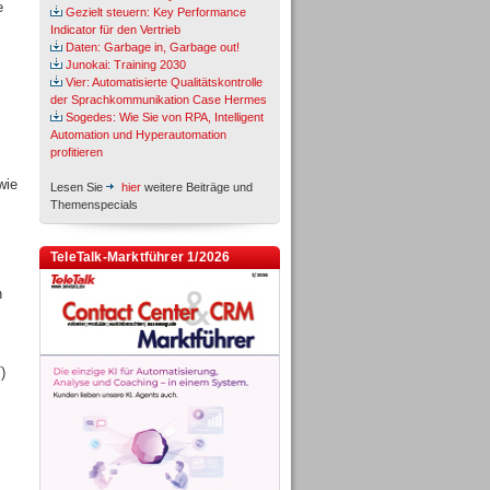
e
Gezielt steuern: Key Performance
Indicator für den Vertrieb
Daten: Garbage in, Garbage out!
Junokai: Training 2030
Vier: Automatisierte Qualitätskontrolle
der Sprachkommunikation Case Hermes
Sogedes: Wie Sie von RPA, Intelligent
Automation und Hyperautomation
profitieren
wie
Lesen Sie
hier
weitere Beiträge und
Themenspecials
TeleTalk-Marktführer 1/2026
n
)