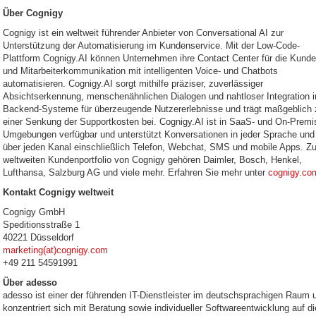
Über Cognigy
Cognigy ist ein weltweit führender Anbieter von Conversational AI zur
Unterstützung der Automatisierung im Kundenservice. Mit der Low-Code-
Plattform Cognigy.AI können Unternehmen ihre Contact Center für die Kunde
und Mitarbeiterkommunikation mit intelligenten Voice- und Chatbots
automatisieren. Cognigy.AI sorgt mithilfe präziser, zuverlässiger
Absichtserkennung, menschenähnlichen Dialogen und nahtloser Integration i
Backend-Systeme für überzeugende Nutzererlebnisse und trägt maßgeblich 
einer Senkung der Supportkosten bei. Cognigy.AI ist in SaaS- und On-Premi
Umgebungen verfügbar und unterstützt Konversationen in jeder Sprache und
über jeden Kanal einschließlich Telefon, Webchat, SMS und mobile Apps. Z
weltweiten Kundenportfolio von Cognigy gehören Daimler, Bosch, Henkel,
Lufthansa, Salzburg AG und viele mehr. Erfahren Sie mehr unter
cognigy.co
Kontakt Cognigy weltweit
Cognigy GmbH
Speditionsstraße 1
40221 Düsseldorf
marketing(at)cognigy.com
+49 211 54591991
Über adesso
adesso ist einer der führenden IT-Dienstleister im deutschsprachigen Raum 
konzentriert sich mit Beratung sowie individueller Softwareentwicklung auf di