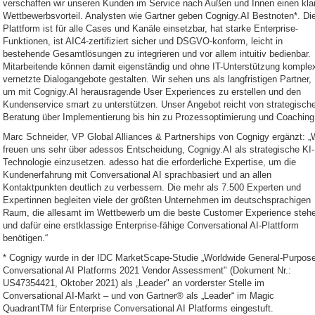
verschaffen wir unseren Kunden im Service nach Außen und Innen einen kla
Wettbewerbsvorteil. Analysten wie Gartner geben Cognigy.AI Bestnoten*. Di
Plattform ist für alle Cases und Kanäle einsetzbar, hat starke Enterprise-
Funktionen, ist AIC4-zertifiziert sicher und DSGVO-konform, leicht in
bestehende Gesamtlösungen zu integrieren und vor allem intuitiv bedienbar.
Mitarbeitende können damit eigenständig und ohne IT-Unterstützung komple
vernetzte Dialogangebote gestalten. Wir sehen uns als langfristigen Partner,
um mit Cognigy.AI herausragende User Experiences zu erstellen und den
Kundenservice smart zu unterstützen. Unser Angebot reicht von strategische
Beratung über Implementierung bis hin zu Prozessoptimierung und Coaching
Marc Schneider, VP Global Alliances & Partnerships von Cognigy ergänzt: „
freuen uns sehr über adessos Entscheidung, Cognigy.AI als strategische KI-
Technologie einzusetzen. adesso hat die erforderliche Expertise, um die
Kundenerfahrung mit Conversational AI sprachbasiert und an allen
Kontaktpunkten deutlich zu verbessern. Die mehr als 7.500 Experten und
Expertinnen begleiten viele der größten Unternehmen im deutschsprachigen
Raum, die allesamt im Wettbewerb um die beste Customer Experience steh
und dafür eine erstklassige Enterprise-fähige Conversational AI-Plattform
benötigen.“
* Cognigy wurde in der IDC MarketScape-Studie „Worldwide General-Purpos
Conversational AI Platforms 2021 Vendor Assessment" (Dokument Nr.:
US47354421, Oktober 2021) als „Leader" an vorderster Stelle im
Conversational AI-Markt – und von Gartner® als „Leader“ im Magic
QuadrantTM für Enterprise Conversational AI Platforms eingestuft.