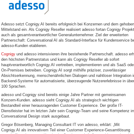
Adesso setzt Cognigy.AI bereits erfolgreich bei Konzernen und dem gehobe
Mittelstand ein. Als Cognigy Reseller realisiert adesso fortan Cognigy Projek
auch als gesamtverantwortlicher Generalunternehmer. Ziel der erweiterten
Partnerschaft: Conversational AI als Standard-Interface für Kundenservice b
adesso-Kunden etablieren.
Cognigy
und adesso intensivieren ihre bestehende Partnerschaft. adesso erh
den höchsten Partnerstatus und kann als Cognigy Reseller ab sofort
hauptverantwortlich Cognigy.AI vertreiben, implementieren und als SaaS ode
On-Premises betreiben. Cognigy.AI sorgt mithilfe präziser, zuverlässiger
Absichtserkennung, menschenähnlichen Dialogen und nahtloser Integration i
Backend-Systeme für automatisierte, überzeugende Nutzererlebnisse in übe
100 Sprachen.
adesso und Cognigy sind bereits einige Jahre Partner mit gemeinsamen
Konzern-Kunden. adesso sieht Cognigy.AI als strategisch wichtigen
Bestandteil einer herausragenden Customer Experience. Der große IT-
Dienstleister hat im letzten Jahr sein Cognigy-Team und seine Kompetenz i
Conversational Design stark ausgebaut.
Gregor Bösenberg, Managing Consultant IT von adesso, erklärt: „Mit
Cognigy.AI als innovativem Teil einer Customer Experience-Gesamtlösung