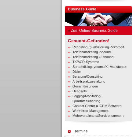
Business Guide
»
Zum Online-Business Guide
Gesucht-Gefunden!
Recruiting-Qualifizierung-Zeitarbeit
Telefonmarketing Inbound
Telefonmarketing Outbound
TK/ACD-Systeme
Sprachdialogsysteme/KI-Assistenten
Dialer
Beratung/Consulting
Arbeitsplatzgestaltung
Gesamtlösungen
Headsets
Logging/Monitoring/
Qualitätssicherung
Contact Center u. CRM Software
Workforce-Management
Mehrwertdienste/Servicenummern
Termine