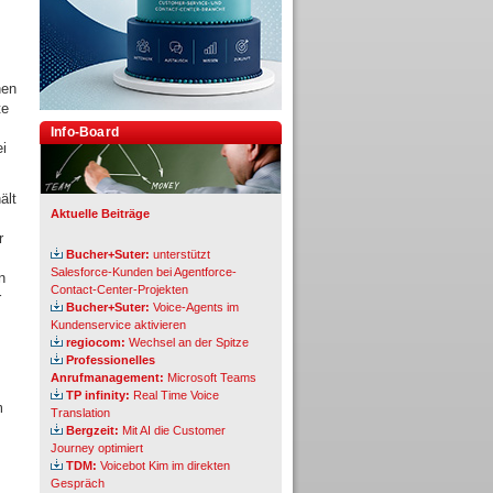
nen
te
Info-Board
ei
ält
Aktuelle Beiträge
r
Bucher+Suter:
unterstützt
Salesforce-Kunden bei Agentforce-
n
Contact-Center-Projekten
r
Bucher+Suter:
Voice-Agents im
Kundenservice aktivieren
regiocom:
Wechsel an der Spitze
Professionelles
Anrufmanagement:
Microsoft Teams
TP infinity:
Real Time Voice
m
Translation
Bergzeit:
Mit AI die Customer
Journey optimiert
TDM:
Voicebot Kim im direkten
Gespräch