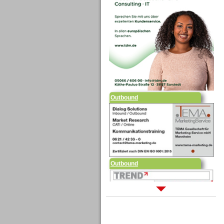
Outbound
Outbound
Sprachdialogsysteme u. Ki/
Sprachassistenten