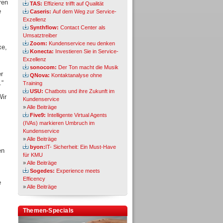
ren
TAS:
Effizienz trifft auf Qualität
e
Caseris:
Auf dem Weg zur Service-
Exzellenz
Synthflow:
Contact Center als
Umsatztreiber
Zoom:
Kundenservice neu denken
xe,
Konecta:
Investieren Sie in Service-
Exzellenz
sonocom:
Der Ton macht die Musik
r
QNova:
Kontaktanalyse ohne
.“
Training
USU:
Chatbots und ihre Zukunft im
Wir
Kundenservice
»
Alle Beiträge
Five9:
Intelligente Virtual Agents
(IVAs) markieren Umbruch im
Kundenservice
»
Alle Beiträge
byon:
IT- Sicherheit: Ein Must-Have
en
für KMU
»
Alle Beiträge
Sogedes:
Experience meets
Efficency
e
»
Alle Beiträge
Themen-Specials