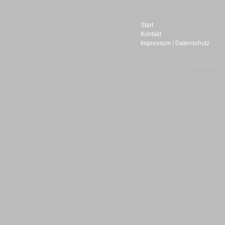
Start
Kontakt
Impressum / Datenschutz
Sprachdialogsysteme u. Ki/
Sprachassistenten
© telepublic V
Sprachdialogsysteme u. Ki/
Sprachassistenten