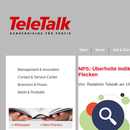
Start
News
Job & Kar
NPS: Überholte Indik
Management & Innovation
Flecken
Contact & Service Center
Von: Redaktion Teletalk
am
14
Branchen & Praxis
Markt & Produkte
Wissen
»
Whitepaper
»
Best Practice