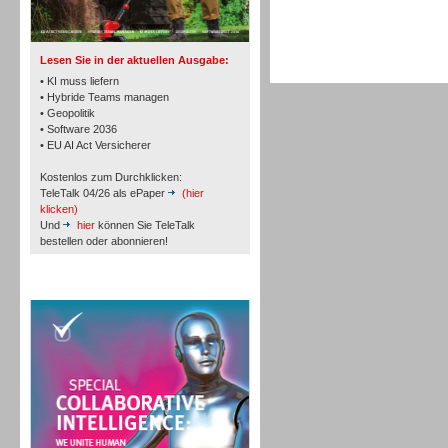
TK- und ACD-Systeme
Lesen Sie in der aktuellen Ausgabe:
• KI muss liefern
• Hybride Teams managen
• Geopolitik
• Software 2036
Workforce-Management
• EU AI Act Versicherer
Kostenlos zum Durchklicken:
TeleTalk 04/26 als ePaper
(hier
klicken)
Und
hier
können Sie TeleTalk
bestellen oder abonnieren!
Personal
TeleTalk Special
Personal