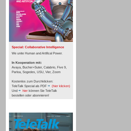
Inbound
Special: Collaborative Intelligence
We unite Human and Artifical Power.
In Kooperation mit:
Avaya, Bucher+Suter, Calabrio, Five 9,
Parloa, Sogedes, USU, Vier, Zoom
Kostenlos zum Durchklicken:
TeleTalk Special als PDF
(hier klicken)
Und
hier
können Sie TeleTalk
bestellen oder abonnieren!
TeleTalk Archiv
Inbound