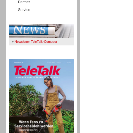
Partner
Service
Immer Up-To-Date
»
Newsletter TeleTalk-Compact
TeleTalk 04/26