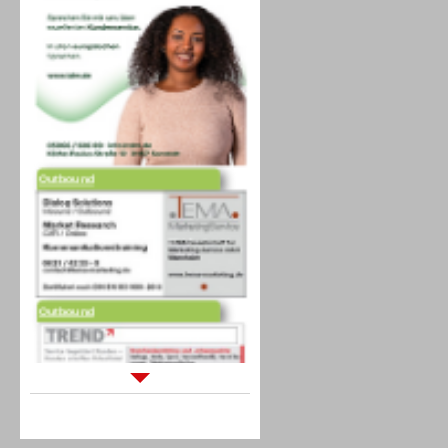
Outbound
Outbound
Sprachdialogsysteme u. Ki/
Sprachassistenten