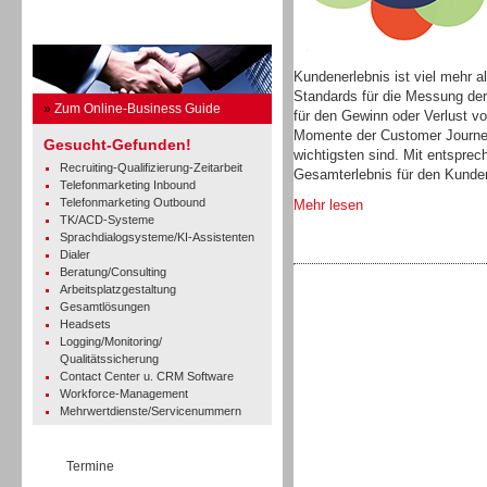
Business Guide
Kundenerlebnis ist viel mehr
Standards für die Messung de
»
Zum Online-Business Guide
für den Gewinn oder Verlust von
Momente der Customer Journ
Gesucht-Gefunden!
wichtigsten sind. Mit entspr
Recruiting-Qualifizierung-Zeitarbeit
Gesamterlebnis für den Kunden
Telefonmarketing Inbound
Telefonmarketing Outbound
Mehr lesen
TK/ACD-Systeme
Sprachdialogsysteme/KI-Assistenten
Dialer
Beratung/Consulting
Arbeitsplatzgestaltung
Gesamtlösungen
Headsets
Logging/Monitoring/
Qualitätssicherung
Contact Center u. CRM Software
Workforce-Management
Mehrwertdienste/Servicenummern
Termine