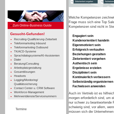
Business Guide
Welche Kompetenzen zeichnet 
Frage muss sich eine Top Sale
»
Zum Online-Business Guide
Kompetenzen sind nicht in Ste
Gesucht-Gefunden!
Engagiert sein
Recruiting-Qualifizierung-Zeitarbeit
Kundenorientiert handeln
Telefonmarketing Inbound
Eigenmotiviert sein
Telefonmarketing Outbound
Erfolgreich verkaufen
TK/ACD-Systeme
Beziehungen gestalten
Sprachdialogsysteme/KI-Assistenten
Zielorientiert vorgehen
Dialer
Authentisch sein
Beratung/Consulting
Arbeitsplatzgestaltung
Ergebnisse erzielen
Gesamtlösungen
Diszipliniert sein
Headsets
Kontinuierlich verbessern
Logging/Monitoring/
Selbstständig organisiernen
Qualitätssicherung
Fachwissen anwenden
Contact Center u. CRM Software
Workforce-Management
Auch im Vertrieb ist es hilfre
Mehrwertdienste/Servicenummern
morgen erforderlich sind, um e
nur schwer zu beantwortende F
schwierig sind, vor allem, wen
Termine
müssen sich die Unternehmen d