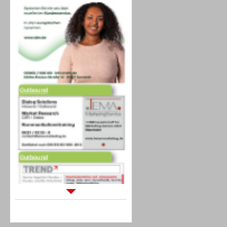
Outbound
Outbound
Sprachdialogsysteme u. Ki/
Sprachassistenten