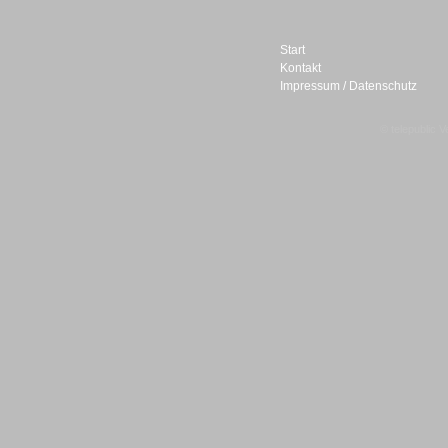
Start
Kontakt
Impressum / Datenschutz
Sprachdialogsysteme u. Ki/
Sprachassistenten
© telepublic V
Sprachdialogsysteme u. Ki/
Sprachassistenten