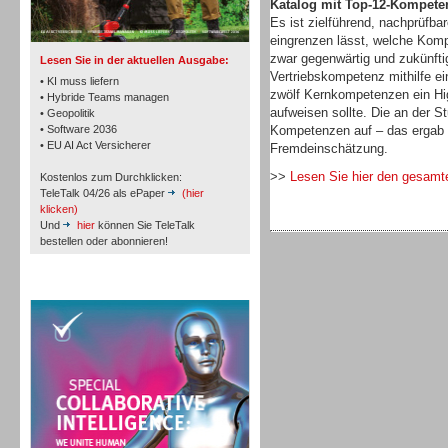
Katalog mit Top-12-Kompete
TK- und ACD-Systeme
Es ist zielführend, nachprüfbar
eingrenzen lässt, welche Komp
zwar gegenwärtig und zukünftig
Lesen Sie in der aktuellen Ausgabe:
Vertriebskompetenz mithilfe ei
• KI muss liefern
zwölf Kernkompetenzen ein Hig
• Hybride Teams managen
aufweisen sollte. Die an der S
• Geopolitik
• Software 2036
Kompetenzen auf – das ergab
Workforce-Management
• EU AI Act Versicherer
Fremdeinschätzung.
>>
Lesen Sie hier den gesamte
Kostenlos zum Durchklicken:
TeleTalk 04/26 als ePaper
(hier
klicken)
Und
hier
können Sie TeleTalk
bestellen oder abonnieren!
Personal
TeleTalk Special
Personal