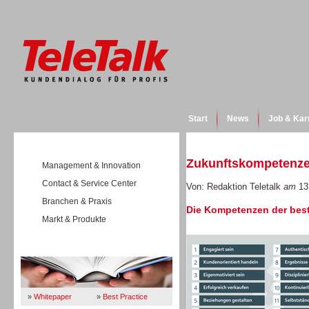
Start
News
Job & Kar
Zukunftskompetenz
Management & Innovation
Contact & Service Center
Von: Redaktion Teletalk
am
13
Branchen & Praxis
Die Kompetenzen der best
Markt & Produkte
Wissen
»
Whitepaper
»
Best Practice