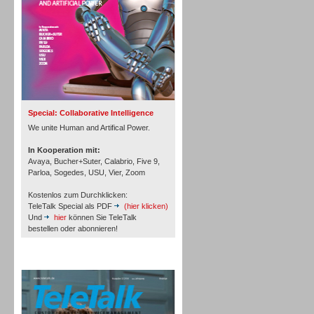
Inbound
Special: Collaborative Intelligence
We unite Human and Artifical Power.
In Kooperation mit:
Avaya, Bucher+Suter, Calabrio, Five 9,
Parloa, Sogedes, USU, Vier, Zoom
Kostenlos zum Durchklicken:
TeleTalk Special als PDF
(hier klicken)
Und
hier
können Sie TeleTalk
bestellen oder abonnieren!
TeleTalk Archiv
Inbound