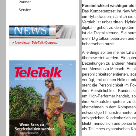
Partner
Persönlichkeit wichtiger al
Service
Das Kompetenzset im New Work 
ein Hybridwesen, nämlich die 
Immer Up-To-Date
Vertrieb ist unbestritten. Hybr
digital – gehört zu den große
ist die Digitalisierung. Sie s
mehr Digitalkompetenzen und di
»
Newsletter TeleTalk-Compact
beherrschen muss.
Allerdings sollten meiner Erfa
TeleTalk 04/26
überbewertet werden. Ein guter
Beziehungen zu anderen Mensc
von Mensch zu Mensch. Er ist
persönlichkeitsorientierten, 
verfügt, mit dessen Hilfe er e
steht die Persönlichkeit im Fo
ihrer Persönlichkeit. Kunden k
um High-Performer handelt, son
ihrer Verkaufskompetenz zu ü
übernehmen in dem Kompetenzko
notwendige Hilfsinstrumente, 
erfolgreichen Kundenbeziehung.
bleibt menschlich und persönl
als Teil eines dynamischen 