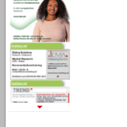
Outbound
Outbound
Sprachdialogsysteme u. Ki/
Sprachassistenten