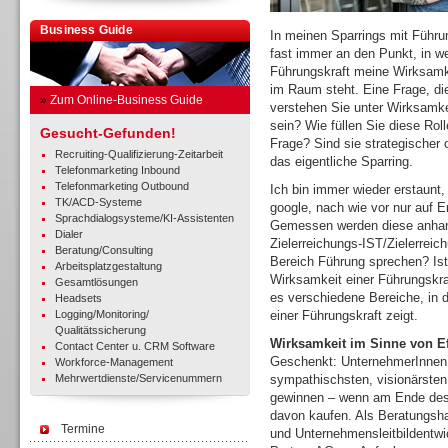
Business Guide
In meinen Sparrings mit Führ
fast immer an den Punkt, in w
Führungskraft meine Wirksamke
im Raum steht. Eine Frage, di
»
Zum Online-Business Guide
verstehen Sie unter Wirksamke
sein? Wie füllen Sie diese Rol
Gesucht-Gefunden!
Frage? Sind sie strategischer o
Recruiting-Qualifizierung-Zeitarbeit
das eigentliche Sparring.
Telefonmarketing Inbound
Telefonmarketing Outbound
Ich bin immer wieder erstaunt,
TK/ACD-Systeme
google, nach wie vor nur auf Er
Sprachdialogsysteme/KI-Assistenten
Gemessen werden diese anhan
Dialer
Zielerreichungs-IST/Zielerreic
Beratung/Consulting
Bereich Führung sprechen? Ist 
Arbeitsplatzgestaltung
Wirksamkeit einer Führungskra
Gesamtlösungen
es verschiedene Bereiche, in 
Headsets
Logging/Monitoring/
einer Führungskraft zeigt.
Qualitätssicherung
Wirksamkeit im Sinne von Eff
Contact Center u. CRM Software
Geschenkt: UnternehmerInnen 
Workforce-Management
Mehrwertdienste/Servicenummern
sympathischsten, visionärsten,
gewinnen – wenn am Ende des T
davon kaufen. Als Beratungsh
Termine
und Unternehmensleitbildentwi