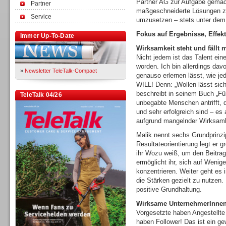
Partner AG zur Aufgabe gemach
Partner
maßgeschneiderte Lösungen zu
Service
umzusetzen – stets unter dem
Fokus auf Ergebnisse, Effekt
Immer Up-To-Date
Wirksamkeit steht und fällt
Nicht jedem ist das Talent ein
worden. Ich bin allerdings dav
»
Newsletter TeleTalk-Compact
genauso erlernen lässt, wie j
WILL! Denn: „Wollen lässt sich
beschreibt in seinem Buch „F
TeleTalk 04/26
unbegabte Menschen antrifft, 
und sehr erfolgreich sind – es
aufgrund mangelnder Wirksamke
Malik nennt sechs Grundprinzi
Resultateorientierung legt er 
ihr Wozu weiß, um den Beitrag
ermöglicht ihr, sich auf Wenig
konzentrieren. Weiter geht es 
die Stärken gezielt zu nutzen.
positive Grundhaltung.
Wirksame UnternehmerInnen 
Vorgesetzte haben Angestellte
haben Follower! Das ist ein ge
TK- und ACD-Systeme