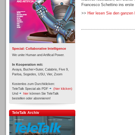
Francesco Schettino ins erste
>>
Hier lesen Sie den ganzen 
Inbound
Special: Collaborative Intelligence
We unite Human and Artifical Power.
In Kooperation mit:
Avaya, Bucher+Suter, Calabrio, Five 9,
Parloa, Sogedes, USU, Vier, Zoom
Kostenlos zum Durchklicken:
TeleTalk Special als PDF
(hier klicken)
Und
hier
können Sie TeleTalk
bestellen oder abonnieren!
Inbound
TeleTalk Archiv