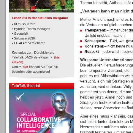
Thema Identität, Authentizität
„Vertrauen kann man nicht 
Lesen Sie in der aktuellen Ausgabe:
Meiner Ansicht nach sind es f
• KI muss liefern
die Vertrauen möglich machen
• Hybride Teams managen
Transparenz
– immer über di
• Geopolitik
Umfeld erlebbar machen.
• Software 2036
Workforce-Management
Konsequenz
– TUN, was ges
• EU AI Act Versicherer
Konsistenz
– nicht heute hü 
Respekt
– jeder wird in seiner
Kostenlos zum Durchklicken:
TeleTalk 04/26 als ePaper
(hier
Wirksame UnternehmerInnen 
klicken)
Die aktuellen Herausforderun
Und
hier
können Sie TeleTalk
kein temporärer Zustand, die 
bestellen oder abonnieren!
geht es mit Altbewährtem weit
Personal
versucht, sich mit Strategien
TeleTalk Special
zu halten, wird ertrinken. Will
gemeistert von denen, die am 
heißt es jetzt, Ärmel hoch und
Strategien festzukrallen heißt
stellen, neue Antworten zu fin
Aber eines muss klar sein, das
Personal
sich nicht hinter dem letzten 
Heeresspitze anführen oder al
kraftvoll festhalten, um siche