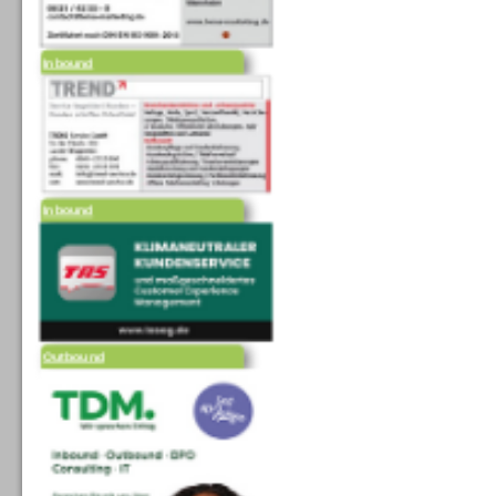
Inbound
Inbound
Outbound