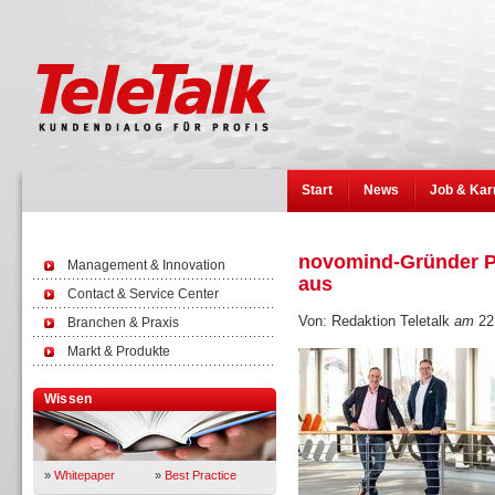
Start
News
Job & Kar
novomind-Gründer Pe
Management & Innovation
aus
Contact & Service Center
Von: Redaktion Teletalk
am
22
Branchen & Praxis
Markt & Produkte
Wissen
»
Whitepaper
»
Best Practice