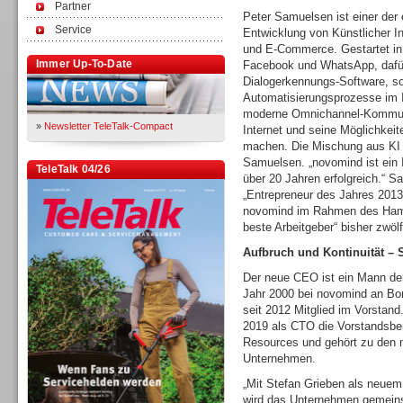
Partner
Peter Samuelsen ist einer der e
Service
Entwicklung von Künstlicher I
und E-Commerce. Gestartet in
Immer Up-To-Date
Facebook und WhatsApp, dafür 
Dialogerkennungs-Software, sor
Automatisierungsprozesse im In
moderne Omnichannel-Kommuni
»
Newsletter TeleTalk-Compact
Internet und seine Möglichkei
machen. Die Mischung aus KI 
Samuelsen. „novomind ist ein 
TeleTalk 04/26
über 20 Jahren erfolgreich.“ 
„Entrepreneur des Jahres 2013
novomind im Rahmen des Ham
beste Arbeitgeber“ bisher zwöl
Aufbruch und Kontinuität – 
Der neue CEO ist ein Mann der
Jahr 2000 bei novomind an Bord
seit 2012 Mitglied im Vorstand.
2019 als CTO die Vorstandsb
Resources und gehört zu den 
Unternehmen.
„Mit Stefan Grieben als neuem
wird das Unternehmen gemeins