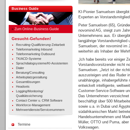
Business Guide
KI-Pionier Samuelsen übergibt
Experten an Vorstandsmitglied
Peter Samuelsen (65), Gründe
»
Zum Online-Business Guide
novomind AG, steigt zum Jah
Unternehmens aus. Er übergibt
Gesucht-Gefunden!
langjährige Vorstandsmitglied
Recruiting-Qualifizierung-Zeitarbeit
Samuelsen, der novomind im J
Telefonmarketing Inbound
weiterhin als Inhaber der Mehrh
Telefonmarketing Outbound
TK/ACD-Systeme
„Ich habe bereits vor einiger 
Sprachdialogsysteme/KI-Assistenten
Vorstandsvorsitzender nicht no
Dialer
Samuelsen. „Jetzt ist der rich
Beratung/Consulting
auszusteigen und das Ruder in
Arbeitsplatzgestaltung
unabhängige, inhabergeführte
Gesamtlösungen
entwickelt intelligente, weltw
Headsets
Customer-Service-Software und
Logging/Monitoring/
Das Unternehmen verzeichnet 
Qualitätssicherung
Contact Center u. CRM Software
beschäftigt über 500 Mitarbei
Workforce-Management
sowie u.a. in Dubai und Ägypt
Mehrwertdienste/Servicenummern
südafrikanischen Markt betret
Handelsunternehmen und Marken
Müller, OTTO und Puma, aber
Termine
Volkswagen.