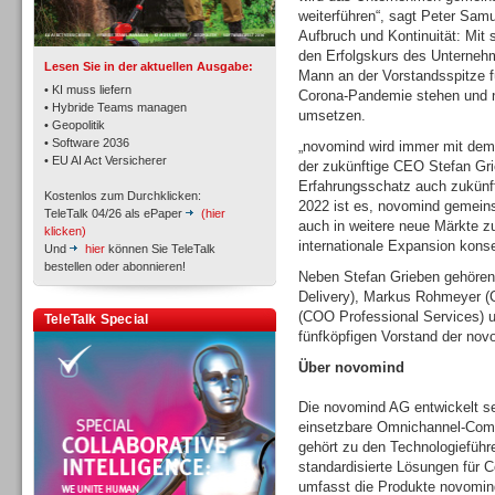
TK- und ACD-Systeme
weiterführen“, sagt Peter Sam
Aufbruch und Kontinuität: Mit 
den Erfolgskurs des Unternehm
Lesen Sie in der aktuellen Ausgabe:
Mann an der Vorstandsspitze 
• KI muss liefern
Corona-Pandemie stehen und 
• Hybride Teams managen
umsetzen.
• Geopolitik
• Software 2036
„novomind wird immer mit dem
Workforce-Management
• EU AI Act Versicherer
der zukünftige CEO Stefan Gri
Erfahrungsschatz auch zukünfti
Kostenlos zum Durchklicken:
2022 ist es, novomind gemei
TeleTalk 04/26 als ePaper
(hier
auch in weitere neue Märkte 
klicken)
internationale Expansion kons
Und
hier
können Sie TeleTalk
bestellen oder abonnieren!
Neben Stefan Grieben gehören
Delivery), Markus Rohmeyer 
Personal
(COO Professional Services)
TeleTalk Special
fünfköpfigen Vorstand der no
Über novomind
Die novomind AG entwickelt sei
einsetzbare Omnichannel-Com
Personal
gehört zu den Technologieführe
standardisierte Lösungen für
umfasst die Produkte novomi