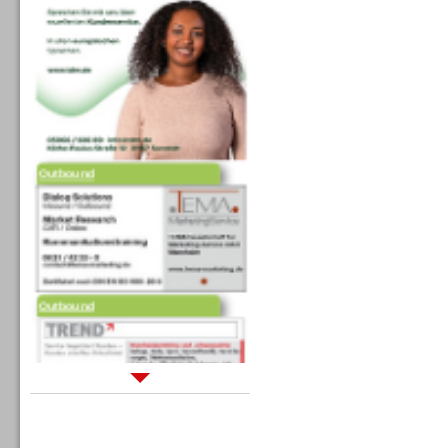
Outbound
Outbound
Sprachdialogsysteme u. Ki/
Sprachassistenten