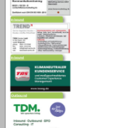
Inbound
Inbound
Outbound