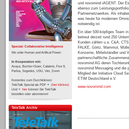
und novomind iAGENT. Der Eins
ebenso zum Leistungsportfolio 
Partnernetzwerkes. Als inhabe
was heute für modernen Omni
notwendig ist.
Inbound
Ein über 500-köpfiges Team i
betreut derzeit rund 250 Unte
Kunden zählen u.a. C&A, CTS E
Special: Collaborative Intelligence
FALKE, Görtz, Mammut, Müller
Konzerne, Mittelständler und V
We unite Human and Artifical Power.
partnerschaftliche Zusammena
In Kooperation mit:
novomind AG deren Tochterun
Avaya, Bucher+Suter, Calabrio, Five 9,
novomind Messaging und die p
Parloa, Sogedes, USU, Vier, Zoom
Mitglied der Initiative Cloud 
ETIM Deutschland e.V.
Kostenlos zum Durchklicken:
TeleTalk Special als PDF
(hier klicken)
www.novomind.com
Und
hier
können Sie TeleTalk
bestellen oder abonnieren!
TeleTalk Archiv
Inbound