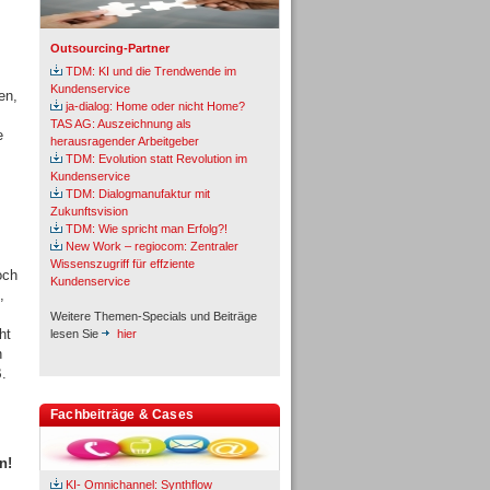
Outsourcing-Partner
TDM: KI und die Trendwende im
Kundenservice
en,
ja-dialog: Home oder nicht Home?
TAS AG: Auszeichnung als
e
herausragender Arbeitgeber
TDM: Evolution statt Revolution im
Kundenservice
TDM: Dialogmanufaktur mit
Zukunftsvision
TDM: Wie spricht man Erfolg?!
New Work – regiocom: Zentraler
Wissenszugriff für effziente
och
Kundenservice
,
Weitere Themen-Specials und Beiträge
ht
lesen Sie
hier
n
.
Fachbeiträge & Cases
n!
KI- Omnichannel: Synthflow