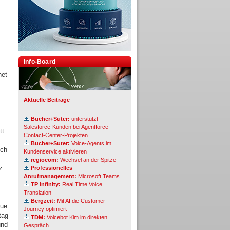
Info-Board
net
Aktuelle Beiträge
Bucher+Suter:
unterstützt
Salesforce-Kunden bei Agentforce-
tt
Contact-Center-Projekten
Bucher+Suter:
Voice-Agents im
ich
Kundenservice aktivieren
regiocom:
Wechsel an der Spitze
z
Professionelles
Anrufmanagement:
Microsoft Teams
TP infinity:
Real Time Voice
Translation
Bergzeit:
Mit AI die Customer
aue
Journey optimiert
tag
TDM:
Voicebot Kim im direkten
und
Gespräch