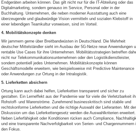
Endgeräten arbeiten können. Das gilt nicht nur für die IT-Abteilung oder das
Digitalmarketing, sondern genauso im Service, Personal oder in der
Buchhaltung. Unternehmen, die neben moderner Ausstattung auch eine
überzeugende und glaubwürdige Vision vermitteln und sozialen Klebstoff in
einer lebendigen Teamkultur vorweisen, sind im Vorteil.
4. Mobilitätskonzepte denken
Wir jammern gerne über Breitbandwüsten in Deutschland. Die Mehrheit
deutscher Mittelständler sieht im Ausbau der 5G-Netze neue Anwendungen 
rentable Use Cases für ihre Unternehmen. Mobilitätsstrategien betreffen dah
nicht nur Telekommunikationsunternehmen oder den Logistikdienstleister,
sondern potentiell jedes Unternehmen. Mobilitätskonzepte können
Geschäftsmodelle erweitern, wie beispielsweise mit Predictive Maintenance
oder Anwendungen zur Ortung in der Intralogistik.
5. Lieferketten absichern
Ortung kann auch dabei helfen, Lieferketten transparent und sicher zu
gestalten. Ein Lerneffekt aus der Pandemie war für viele die Verletzbarkeit ih
Rohstoff- und Warenströme. Zunehmend businesskritisch sind stabile und
rechtskonforme Lieferketten und die richtige Auswahl der Lieferanten. Mit der
Diskussion um das Lieferkettengesetz werden die Auswahlkriterien erweitert.
Neben Lieferfähigkeit oder Konditionen rücken auch Compliance, Nachhaltigk
und eine transparente Nachverfolgbarkeit von Serien- und Chargennummern 
den Fokus.