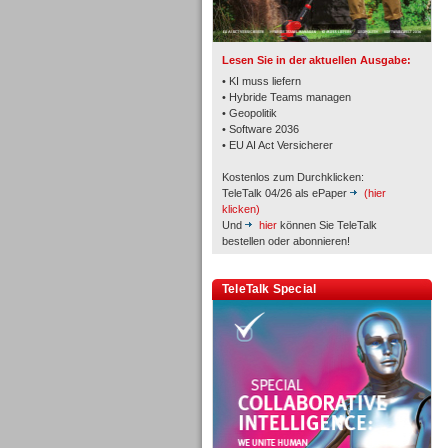
TK- und ACD-Systeme
Lesen Sie in der aktuellen Ausgabe:
• KI muss liefern
• Hybride Teams managen
• Geopolitik
• Software 2036
Workforce-Management
• EU AI Act Versicherer
Kostenlos zum Durchklicken:
TeleTalk 04/26 als ePaper
(hier
klicken)
Und
hier
können Sie TeleTalk
bestellen oder abonnieren!
Personal
TeleTalk Special
Personal