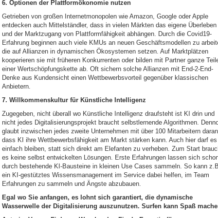
6. Optionen der Plattformökonomie nutzen
Getrieben von großen Internetmonopolen wie Amazon, Google oder Apple
entdecken auch Mittelständler, dass in vielen Märkten das eigene Überleben
und der Marktzugang von Plattformfähigkeit abhängen. Durch die Covid19-
Erfahrung beginnen auch viele KMUs an neuen Geschäftsmodellen zu arbeit
die auf Allianzen in dynamischen Ökosystemen setzen. Auf Marktplätzen
kooperieren sie mit früheren Konkurrenten oder bilden mit Partner ganze Teil
einer Wertschöpfungskette ab. Oft sichern solche Allianzen mit End-2-End-
Denke aus Kundensicht einen Wettbewerbsvorteil gegenüber klassischen
Anbietern.
7.
Willkommenskultur für Künstliche Intelligenz
Zugegeben, nicht überall wo Künstliche Intelligenz draufsteht ist KI drin und
nicht jedes Digitalisierungsprojekt braucht selbstlernende Algorithmen. Denn
glaubt inzwischen jedes zweite Unternehmen mit über 100 Mitarbeitern daran
dass KI ihre Wettbewerbsfähigkeit am Markt stärken kann. Auch hier darf es
einfach bleiben, statt sich direkt am Elefanten zu verheben. Zum Start brauc
es keine selbst entwickelten Lösungen. Erste Erfahrungen lassen sich scho
durch bestehende KI-Bausteine in kleinen Use Cases sammeln. So kann z.B
ein KI-gestütztes Wissensmanagement im Service dabei helfen, im Team
Erfahrungen zu sammeln und Ängste abzubauen.
Egal wo Sie anfangen, es lohnt sich garantiert, die dynamische
Wasserwelle der Digitalisierung auszunutzen. Surfen kann Spaß mache