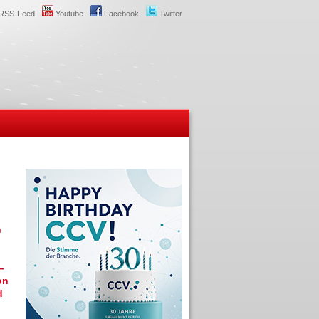
RSS-Feed
Youtube
Facebook
Twitter
h
–
on
d
n