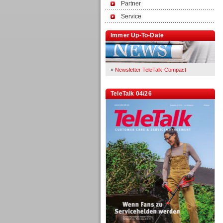
Partner
Service
Immer Up-To-Date
»
Newsletter TeleTalk-Compact
TeleTalk 04/26