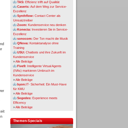
TAS:
Effizienz trifft auf Qualität
Caseris:
Auf dem Weg zur Service-
Exzellenz
Synthflow:
Contact Center als
Umsatztreiber
Zoom:
Kundenservice neu denken
Konecta:
Investieren Sie in Service-
Exzellenz
sonocom:
Der Ton macht die Musik
QNova:
Kontaktanalyse ohne
und
Training
er
USU:
Chatbots und ihre Zukunft im
Kundenservice
»
Alle Beiträge
Five9:
Intelligente Virtual Agents
(IVAs) markieren Umbruch im
Kundenservice
»
Alle Beiträge
byon:
IT- Sicherheit: Ein Must-Have
für KMU
rer
»
Alle Beiträge
Sogedes:
Experience meets
Efficency
»
Alle Beiträge
eit
in
Themen-Specials