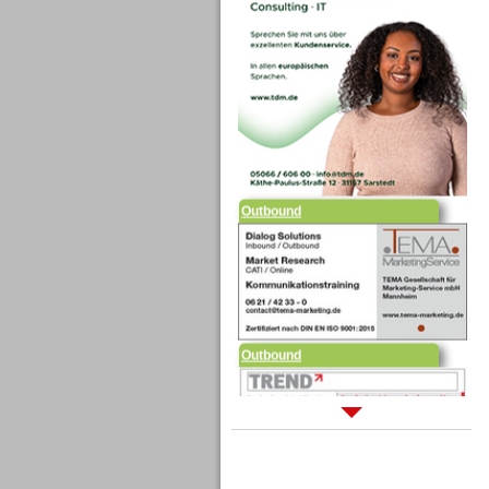
Outbound
Outbound
Sprachdialogsysteme u. Ki/
Sprachassistenten