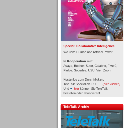
Inbound
Special: Collaborative Intelligence
We unite Human and Artifical Power.
In Kooperation mit:
Avaya, Bucher+Suter, Calabrio, Five 9,
Parloa, Sogedes, USU, Vier, Zoom
Kostenlos zum Durchklicken:
TeleTalk Special als PDF
(hier klicken)
Und
hier
können Sie TeleTalk
bestellen oder abonnieren!
TeleTalk Archiv
Inbound