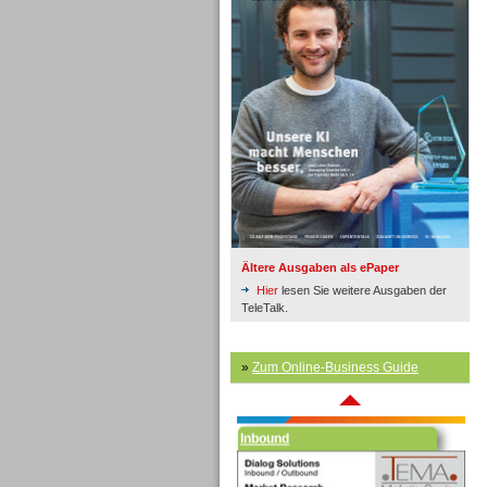
Inbound
Ältere Ausgaben als ePaper
Hier
lesen Sie weitere Ausgaben der
TeleTalk.
»
Zum Online-Business Guide
Inbound