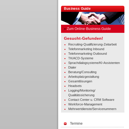
Business Guide
»
Zum Online-Business Guide
Gesucht-Gefunden!
Recruiting-Qualifizierung-Zeitarbeit
Telefonmarketing Inbound
Telefonmarketing Outbound
TK/ACD-Systeme
Sprachdialogsysteme/KI-Assistenten
Dialer
Beratung/Consulting
Arbeitsplatzgestaltung
Gesamtlösungen
Headsets
Logging/Monitoring/
Qualitätssicherung
Contact Center u. CRM Software
Workforce-Management
Mehrwertdienste/Servicenummern
Termine