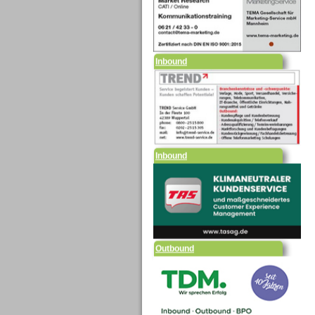
Inbound
Inbound
Outbound