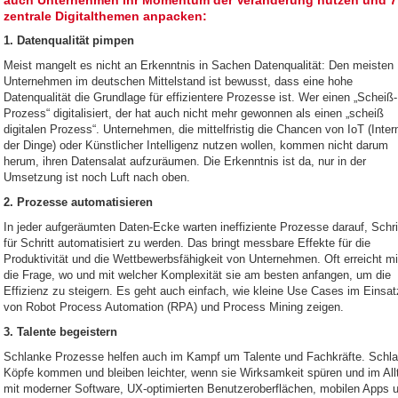
auch Unternehmen ihr Momentum der Veränderung nutzen und 7
zentrale Digitalthemen anpacken:
1. Datenqualität pimpen
Meist mangelt es nicht an Erkenntnis in Sachen Datenqualität: Den meisten
Unternehmen im deutschen Mittelstand ist bewusst, dass eine hohe
Datenqualität die Grundlage für effizientere Prozesse ist. Wer einen „Scheiß-
Prozess“ digitalisiert, der hat auch nicht mehr gewonnen als einen „scheiß
digitalen Prozess“. Unternehmen, die mittelfristig die Chancen von IoT (Inter
der Dinge) oder Künstlicher Intelligenz nutzen wollen, kommen nicht darum
herum, ihren Datensalat aufzuräumen. Die Erkenntnis ist da, nur in der
Umsetzung ist noch Luft nach oben.
2. Prozesse automatisieren
In jeder aufgeräumten Daten-Ecke warten ineffiziente Prozesse darauf, Schri
für Schritt automatisiert zu werden. Das bringt messbare Effekte für die
Produktivität und die Wettbewerbsfähigkeit von Unternehmen. Oft erreicht m
die Frage, wo und mit welcher Komplexität sie am besten anfangen, um die
Effizienz zu steigern. Es geht auch einfach, wie kleine Use Cases im Einsat
von Robot Process Automation (RPA) und Process Mining zeigen.
3. Talente begeistern
Schlanke Prozesse helfen auch im Kampf um Talente und Fachkräfte. Schl
Köpfe kommen und bleiben leichter, wenn sie Wirksamkeit spüren und im All
mit moderner Software, UX-optimierten Benutzeroberflächen, mobilen Apps 