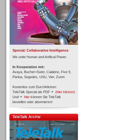
Inbound
Special: Collaborative Intelligence
We unite Human and Artifical Power.
In Kooperation mit:
Avaya, Bucher+Suter, Calabrio, Five 9,
Parloa, Sogedes, USU, Vier, Zoom
Kostenlos zum Durchklicken:
TeleTalk Special als PDF
(hier klicken)
Und
hier
können Sie TeleTalk
bestellen oder abonnieren!
Inbound
TeleTalk Archiv