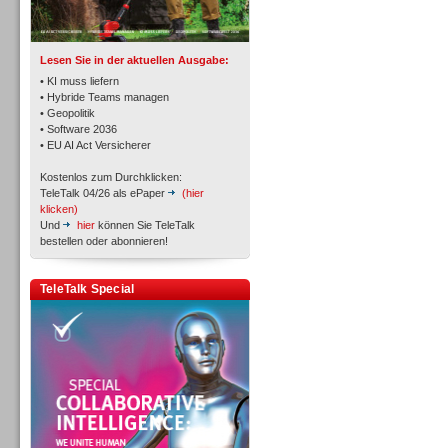
TK- und ACD-Systeme
Lesen Sie in der aktuellen Ausgabe:
• KI muss liefern
• Hybride Teams managen
• Geopolitik
• Software 2036
Workforce-Management
• EU AI Act Versicherer
Kostenlos zum Durchklicken:
TeleTalk 04/26 als ePaper
(hier
klicken)
Und
hier
können Sie TeleTalk
bestellen oder abonnieren!
Personal
TeleTalk Special
Personal