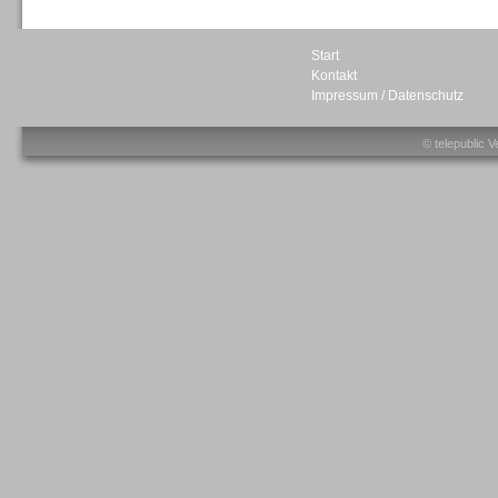
Start
Kontakt
Impressum / Datenschutz
Sprachdialogsysteme u. Ki/
Sprachassistenten
© telepublic V
Sprachdialogsysteme u. Ki/
Sprachassistenten