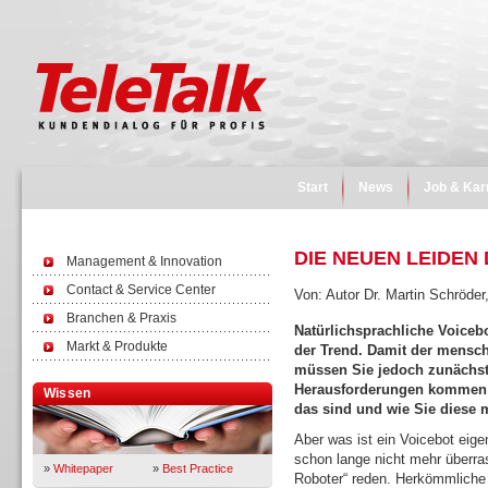
Start
News
Job & Kar
DIE NEUEN LEIDEN
Management & Innovation
Contact & Service Center
Von: Autor Dr. Martin Schröde
Branchen & Praxis
Natürlichsprachliche Voicebo
Markt & Produkte
der Trend. Damit der menschl
müssen Sie jedoch zunächst
Herausforderungen kommen da
Wissen
das sind und wie Sie diese 
Aber was ist ein Voicebot eigen
schon lange nicht mehr überra
»
Whitepaper
»
Best Practice
Roboter“ reden. Herkömmliche 