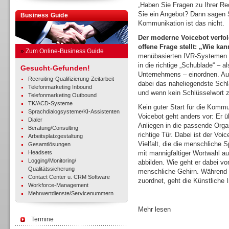
„Haben Sie Fragen zu Ihrer R
Sie ein Angebot? Dann sagen Si
Business Guide
Kommunikation ist das nicht.
Der moderne Voicebot verfol
offene Frage stellt: „Wie ka
»
Zum Online-Business Guide
menübasierten IVR-Systemen si
in die richtige „Schublade“ – 
Gesucht-Gefunden!
Unternehmens – einordnen. Au
Recruiting-Qualifizierung-Zeitarbeit
dabei das naheliegendste Sch
Telefonmarketing Inbound
und wenn kein Schlüsselwort zu
Telefonmarketing Outbound
TK/ACD-Systeme
Kein guter Start für die Komm
Sprachdialogsysteme/KI-Assistenten
Voicebot geht anders vor: Er ü
Dialer
Anliegen in die passende Organ
Beratung/Consulting
richtige Tür. Dabei ist der Vo
Arbeitsplatzgestaltung
Vielfalt, die die menschliche
Gesamtlösungen
Headsets
mit mannigfaltiger Wortwahl a
Logging/Monitoring/
abbilden. Wie geht er dabei vo
Qualitätssicherung
menschliche Gehirn. Während d
Contact Center u. CRM Software
zuordnet, geht die Künstliche I
Workforce-Management
Mehrwertdienste/Servicenummern
Mehr lesen
Termine