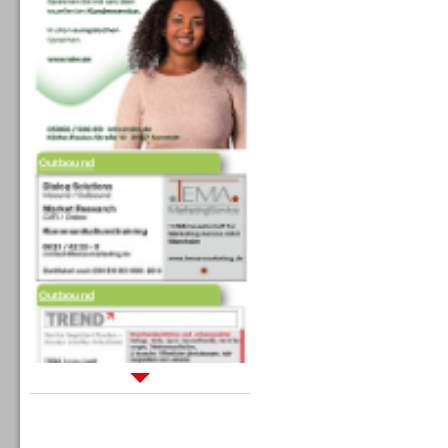
Outbound
Outbound
Sprachdialogsysteme u. Ki/
Sprachassistenten