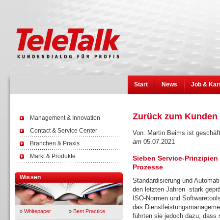
Start
News
Job & Kar
Zurück zum Kunden
Management & Innovation
Contact & Service Center
Von: Martin Beims ist geschäft
am
05.07.2021
Branchen & Praxis
Markt & Produkte
Sieben Service-Prinzipien
Prozesse
Wissen
Standardisierung und Automat
den letzten Jahren stark gepr
ISO-Normen und Softwaretools 
das Dienstleistungsmanagement
»
Whitepaper
»
Best Practice
führten sie jedoch dazu, das