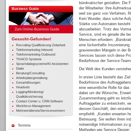
bürokratischer gestalten. Die 
der Mitarbeiter. Ihre Aufmerk
Business Guide
weil sie ganz von Verfahren, R
Kein Wunder, dass solche Auf
Stärke von Automaten besteht 
abzuarbeiten. Trotz des Vormar
»
Zum Online-Business Guide
Service, sind es gerade die b
Gesucht-Gefunden!
Menschen erfordern. „Bürokrat
eine lückenhafte Inszenierung 
Recruiting-Qualifizierung-Zeitarbeit
Telefonmarketing Inbound
gravierenden Mängeln in der B
Telefonmarketing Outbound
Services lassen sich diese Pr
TK/ACD-Systeme
Bedürfnisse der Service-Teams
Sprachdialogsysteme/KI-Assistenten
Dialer
Die Welt des Kunden verstehe
Beratung/Consulting
In erster Linie besteht das Zie
Arbeitsplatzgestaltung
Bedürfnisse des Auftraggebers 
Gesamtlösungen
Headsets
eine wesentliche Rolle für das
Logging/Monitoring/
dabei um die Wünsche, Erwar
Qualitätssicherung
Zusammenhang geht es letztli
Contact Center u. CRM Software
Auftraggeber zu entwickeln, w
Workforce-Management
dessen Geschäft, den einzeln
Mehrwertdienste/Servicenummern
empfiehlt. „Kunden erwarten he
Betreuung. Sie wollen ihren ind
notwendige Informationen zu g
Termine
Methoden wie Service Design 