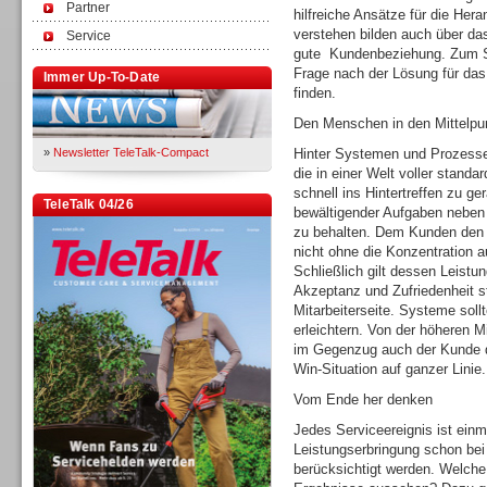
Partner
hilfreiche Ansätze für die He
verstehen bilden auch über da
Service
gute Kundenbeziehung. Zum Sch
Frage nach der Lösung für da
Immer Up-To-Date
finden.
Den Menschen in den Mittelpun
»
Newsletter TeleTalk-Compact
Hinter Systemen und Prozessen
die in einer Welt voller standa
schnell ins Hintertreffen zu ger
TeleTalk 04/26
bewältigender Aufgaben neben 
zu behalten. Dem Kunden den b
nicht ohne die Konzentration 
Schließlich gilt dessen Leistu
Akzeptanz und Zufriedenheit s
Mitarbeiterseite. Systeme sollt
erleichtern. Von der höheren Mit
im Gegenzug auch der Kunde d
Win-Situation auf ganzer Linie.
Vom Ende her denken
Jedes Serviceereignis ist einm
Leistungserbringung schon be
berücksichtigt werden. Welche Z