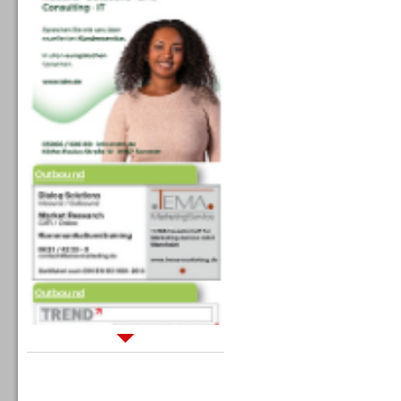
Outbound
Outbound
Sprachdialogsysteme u. Ki/
Sprachassistenten