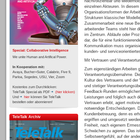
nachvollziehbar und wiederho
einzelnen Akteuren. In diese
Organisationsformen der Arbeit 
Strukturen klassischer Modell
Zusammenarbeit eine neue Bede
arbeitender Teams steht hier d
Inbound
im Zentrum. Abläufe oder Proze
dar, die für eine funktionieren
Kommunikation muss organisier
Special: Collaborative Intelligence
kunden- und serviceorientierte
We unite Human and Artifical Power.
Mit Vertrauen und Verantwortu
In Kooperation mit:
Zum eigenständigen Arbeiten 
Avaya, Bucher+Suter, Calabrio, Five 9,
Verantwortungsübernahme. Die
Parloa, Sogedes, USU, Vier, Zoom
Kultur des Vertrauens und der
und stetiger Verantwortungsü
Kostenlos zum Durchklicken:
Feedback-Runden ermöglichen 
TeleTalk Special als PDF
(hier klicken)
Leistungen und folglich auch
Und
hier
können Sie TeleTalk
bestellen oder abonnieren!
Vertrauen erlebt, agiert motivi
notwendige Entscheidungen. Da
Kundenbetreuung, denn es erh
TeleTalk Archiv
ergriffen und umgesetzt werd
Inbound
Freiheit, nach eigenem Ermes
Schwächen zu agieren. Das ist 
Selbstwertgefühl, auf der ande