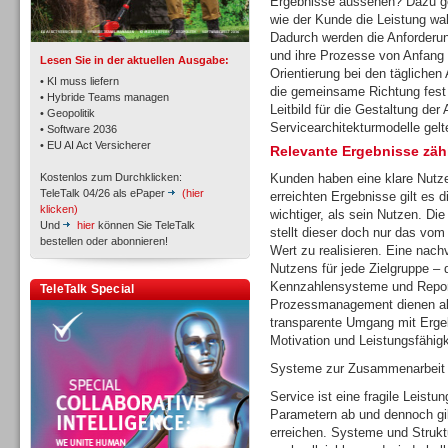
Ergebnisse aussehen? Dazu ge
wie der Kunde die Leistung w
TK- und ACD-Systeme
Dadurch werden die Anforderun
und ihre Prozesse von Anfang 
Lesen Sie in der aktuellen Ausgabe:
Orientierung bei den täglichen
• KI muss liefern
die gemeinsame Richtung fest 
• Hybride Teams managen
Leitbild für die Gestaltung der 
• Geopolitik
Servicearchitekturmodelle gelt
• Software 2036
• EU AI Act Versicherer
Relevante Ergebnisse zäh
Workforce-Management
Kostenlos zum Durchklicken:
Kunden haben eine klare Nutz
TeleTalk 04/26 als ePaper
(hier
erreichten Ergebnisse gilt es 
klicken)
wichtiger, als sein Nutzen. Die
Und
hier
können Sie TeleTalk
stellt dieser doch nur das vo
bestellen oder abonnieren!
Wert zu realisieren. Eine nach
Nutzens für jede Zielgruppe – d
Personal
Kennzahlensysteme und Report
TeleTalk Special
Prozessmanagement dienen als 
transparente Umgang mit Erge
Motivation und Leistungsfähigke
Systeme zur Zusammenarbeit 
Service ist eine fragile Leist
Parametern ab und dennoch gilt
Personal
erreichen. Systeme und Strukt