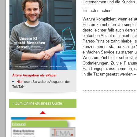
Unternehmen und die Kunden.
Einfach machen!
Warum kompliziert, wenn es au
Inbound
Herzen zu nehmen. Je simpler
desto leichter fällt auch dere
einfachen Ablauf minimiert sich
Pareto-Prinzips zählt hierbei,
konzentrieren, statt unzählige
einfachen Service zu starten 
Weg zum Ziel bleibt schließl
Optimierungen. Zu viel Planun
Handlungsprozess hemmen, dah
in die Tat umgesetzt werden – f
Ältere Ausgaben als ePaper
Hier
lesen Sie weitere Ausgaben der
TeleTalk.
»
Zum Online-Business Guide
Inbound