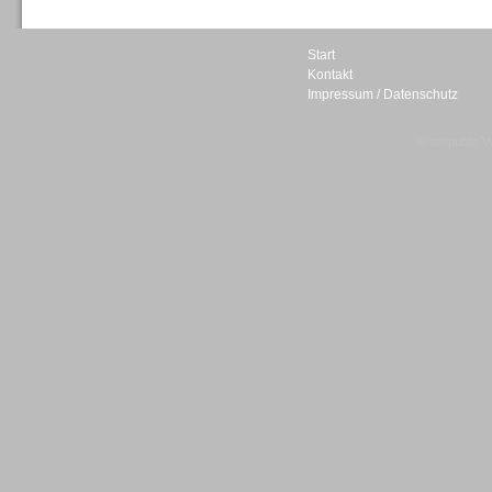
Start
Kontakt
Impressum / Datenschutz
Sprachdialogsysteme u. Ki/
Sprachassistenten
© telepublic V
Sprachdialogsysteme u. Ki/
Sprachassistenten