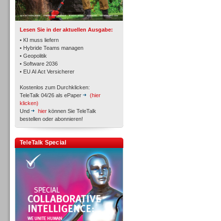
TK- und ACD-Systeme
Lesen Sie in der aktuellen Ausgabe:
• KI muss liefern
• Hybride Teams managen
• Geopolitik
• Software 2036
Workforce-Management
• EU AI Act Versicherer
Kostenlos zum Durchklicken:
TeleTalk 04/26 als ePaper
(hier
klicken)
Und
hier
können Sie TeleTalk
bestellen oder abonnieren!
Personal
TeleTalk Special
Personal