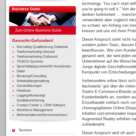
technology. You can’t start wit
you’re going to sell it.” Von 
Business Guide
denken funktioniert … manchmal
verwendeter aber zugleich inko
so schwer, am Anfang von Inn
»
Zum Online-Business Guide
kreisen und uns mit ihren Pro
Dieser Anspruch steht nicht nu
Gesucht-Gefunden!
sondern jedem Team, dessen 
Recruiting-Qualifizierung-Zeitarbeit
beeinflussen. Wer vom Kunden
Telefonmarketing Inbound
genannt wird, der wird jeden 
Telefonmarketing Outbound
Unternehmen auf die Wünsche
TK/ACD-Systeme
Sprachdialogsysteme/KI-Assistenten
Junge digitale Geschäftsmodel
Dialer
Kernpunkt von Entscheidungen
Beratung/Consulting
Insbesondere online lässt si
Arbeitsplatzgestaltung
Gesamtlösungen
backwards“ gut über die viel
Headsets
Starke E-Commerce-Brands pass
Logging/Monitoring/
Kundenbedarfe an, sondern auc
Qualitätssicherung
Einzelhandel vielfach noch vo
Contact Center u. CRM Software
choreographieren Online-Shops 
Workforce-Management
Inhalten und emotionalen Imp
Mehrwertdienste/Servicenummern
Augmented Reality erhöhen nac
zufriedenehit.
Termine
Dieser Anspruch wird oft auch