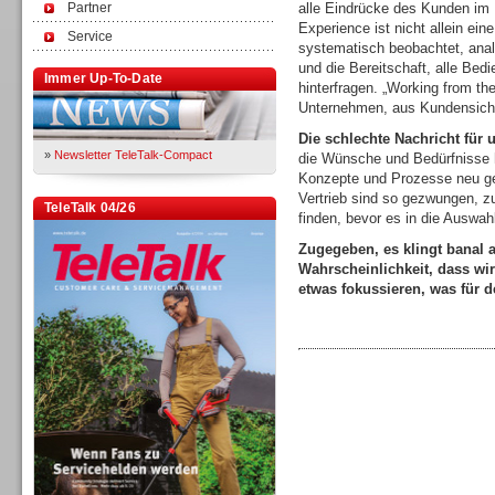
Partner
alle Eindrücke des Kunden im 
Experience ist nicht allein ei
Service
systematisch beobachtet, analy
und die Bereitschaft, alle Be
Immer Up-To-Date
hinterfragen. „Working from th
Unternehmen, aus Kundensicht 
Die schlechte Nachricht für 
»
Newsletter TeleTalk-Compact
die Wünsche und Bedürfnisse 
Konzepte und Prozesse neu ge
Vertrieb sind so gezwungen, 
TeleTalk 04/26
finden, bevor es in die Auswa
Zugegeben, es klingt banal 
Wahrscheinlichkeit, dass wir
etwas fokussieren, was für d