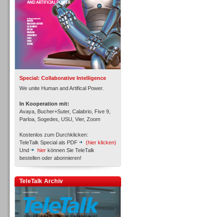
Inbound
Special: Collaborative Intelligence
We unite Human and Artifical Power.
In Kooperation mit:
Avaya, Bucher+Suter, Calabrio, Five 9,
Parloa, Sogedes, USU, Vier, Zoom
Kostenlos zum Durchklicken:
TeleTalk Special als PDF
(hier klicken)
Und
hier
können Sie TeleTalk
bestellen oder abonnieren!
TeleTalk Archiv
Inbound