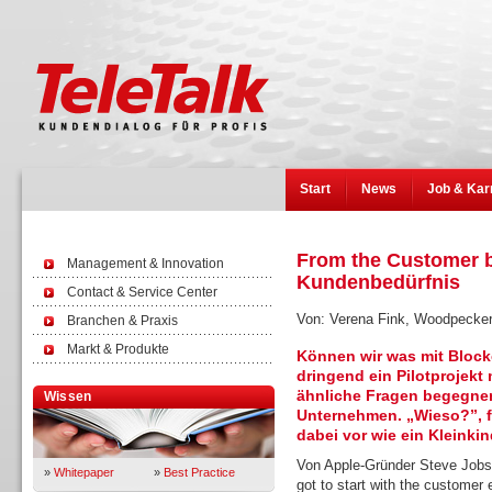
Start
News
Job & Kar
From the Customer b
Management & Innovation
Kundenbedürfnis
Contact & Service Center
Von: Verena Fink, Woodpecke
Branchen & Praxis
Markt & Produkte
Können wir was mit Block
dringend ein Pilotprojekt 
ähnliche Fragen begegnen 
Wissen
Unternehmen. „Wieso?”, f
dabei vor wie ein Kleinki
Von Apple-Gründer Steve Jobs 
»
Whitepaper
»
Best Practice
got to start with the customer