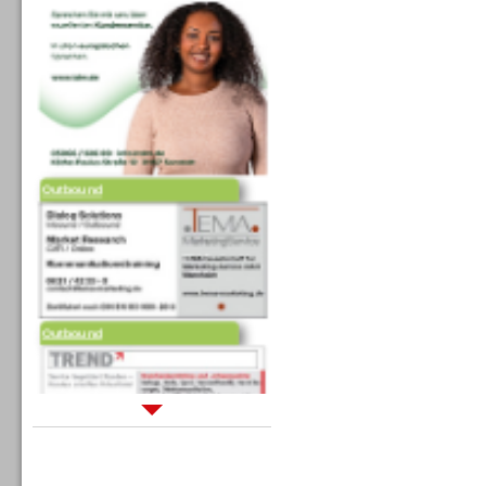
Outbound
Outbound
Sprachdialogsysteme u. Ki/
Sprachassistenten