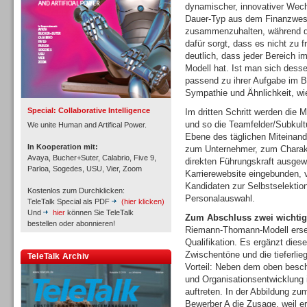
dynamischer, innovativer Wech
Dauer-Typ aus dem Finanzwesen
zusammenzuhalten, während d
dafür sorgt, dass es nicht zu fr
deutlich, dass jeder Bereich 
Inbound
Modell hat. Ist man sich dessen
passend zu ihrer Aufgabe im B
Sympathie und Ähnlichkeit, wie 
Special: Collaborative Intelligence
Im dritten Schritt werden die M
und so die Teamfelder/Subkultu
We unite Human and Artifical Power.
Ebene des täglichen Miteinan
In Kooperation mit:
zum Unternehmer, zum Charakte
Avaya, Bucher+Suter, Calabrio, Five 9,
direkten Führungskraft ausgewä
Parloa, Sogedes, USU, Vier, Zoom
Karrierewebsite eingebunden, v
Kandidaten zur Selbstselektio
Kostenlos zum Durchklicken:
Personalauswahl.
TeleTalk Special als PDF
(hier klicken)
Und
hier
können Sie TeleTalk
Zum Abschluss zwei wichtig
bestellen oder abonnieren!
Riemann-Thomann-Modell erset
Qualifikation. Es ergänzt diese
Zwischentöne und die tieferlie
TeleTalk Archiv
Inbound
Vorteil: Neben dem oben besc
und Organisationsentwicklung i
auftreten. In der Abbildung zum
Bewerber A die Zusage, weil er