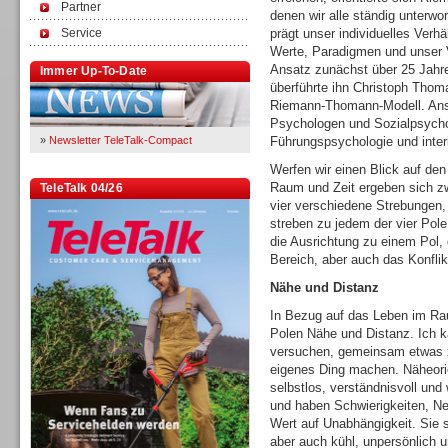
Partner
denen wir alle ständig unterwo
Service
prägt unser individuelles Verh
Werte, Paradigmen und unser V
Ansatz zunächst über 25 Jahre
Immer Up-To-Date
überführte ihn Christoph Thom
Riemann-Thomann-Modell. Ans
Psychologen und Sozialpsychol
»
Newsletter TeleTalk-Compact
Führungspsychologie und inter
Werfen wir einen Blick auf den
Raum und Zeit ergeben sich zw
TeleTalk 04/26
vier verschiedene Strebungen,
streben zu jedem der vier Pole,
die Ausrichtung zu einem Pol, 
Bereich, aber auch das Konflik
Nähe und Distanz
In Bezug auf das Leben im Rau
Polen Nähe und Distanz. Ich 
versuchen, gemeinsam etwas z
eigenes Ding machen. Näheori
selbstlos, verständnisvoll und
und haben Schwierigkeiten, Ne
Wert auf Unabhängigkeit. Sie si
aber auch kühl, unpersönlich u