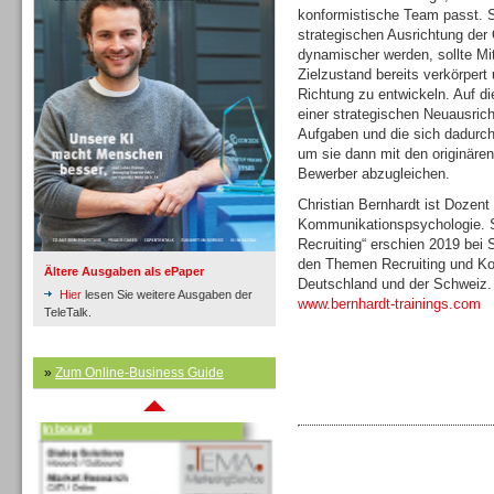
konformistische Team passt. 
strategischen Ausrichtung der 
dynamischer werden, sollte Mi
Inbound
Zielzustand bereits verkörpert
Richtung zu entwickeln. Auf 
einer strategischen Neuausrich
Aufgaben und die sich dadurch
um sie dann mit den originäre
Bewerber abzugleichen.
Christian Bernhardt ist Dozen
Kommunikationspsychologie. 
Recruiting“ erschien 2019 bei S
den Themen Recruiting und Ko
Ältere Ausgaben als ePaper
Deutschland und der Schweiz.
Hier
lesen Sie weitere Ausgaben der
www.bernhardt-trainings.com
TeleTalk.
»
Zum Online-Business Guide
Inbound