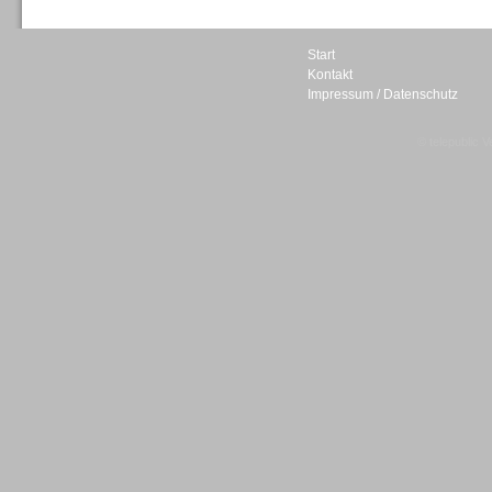
Start
Kontakt
Impressum / Datenschutz
Sprachdialogsysteme u. Ki/
Sprachassistenten
© telepublic V
Sprachdialogsysteme u. Ki/
Sprachassistenten