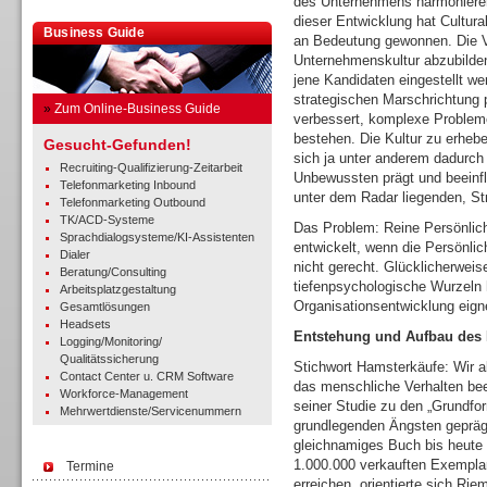
des Unternehmens harmonieren
dieser Entwicklung hat Cultura
Business Guide
an Bedeutung gewonnen. Die Vo
Unternehmenskultur abzubilde
jene Kandidaten eingestellt w
strategischen Marschrichtung p
»
Zum Online-Business Guide
verbessert, komplexe Problem
bestehen. Die Kultur zu erhebe
Gesucht-Gefunden!
sich ja unter anderem dadurch
Recruiting-Qualifizierung-Zeitarbeit
Unbewussten prägt und beeinfl
Telefonmarketing Inbound
unter dem Radar liegenden, S
Telefonmarketing Outbound
TK/ACD-Systeme
Das Problem: Reine Persönlich
Sprachdialogsysteme/KI-Assistenten
entwickelt, wenn die Persönlic
Dialer
nicht gerecht. Glücklicherweise
Beratung/Consulting
tiefenpsychologische Wurzeln 
Arbeitsplatzgestaltung
Organisationsentwicklung eig
Gesamtlösungen
Headsets
Entstehung und Aufbau des
Logging/Monitoring/
Qualitätssicherung
Stichwort Hamsterkäufe: Wir a
Contact Center u. CRM Software
das menschliche Verhalten bee
Workforce-Management
seiner Studie zu den „Grundfor
Mehrwertdienste/Servicenummern
grundlegenden Ängsten geprägt w
gleichnamiges Buch bis heute a
1.000.000 verkauften Exempla
Termine
erreichen, orientierte sich R