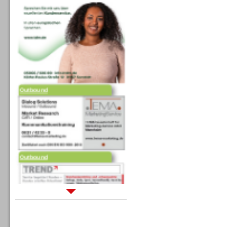
Outbound
Outbound
Sprachdialogsysteme u. Ki/
Sprachassistenten