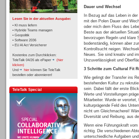
TK- und ACD-Systeme
Dauer und Wechsel
In Bezug auf das Leben in der 
Lesen Sie in der aktuellen Ausgabe:
mit den Polen Dauer und Wechs
• KI muss liefern
oder mich dem Fluss des Lebe
• Hybride Teams managen
Beste aus der aktuellen Situa
• Geopolitik
bevorzugen Regeln und klare St
• Software 2036
Workforce-Management
bodenständig, können aber zur 
• EU AI Act Versicherer
Kontrollsucht neigen. Wechse
Neues. Sie sind kreativ und im
Kostenlos zum Durchklicken:
Unzuverlässigkeit und Oberfläc
TeleTalk 04/26 als ePaper
(hier
klicken)
3 Schritte zum Cultural Fit R
Und
hier
können Sie TeleTalk
bestellen oder abonnieren!
Wie gelingt der Transfer ins R
bestehenden Kultur zu rekrutie
Personal
sein. Dabei fällt der erste Bli
TeleTalk Special
Werte und Vorstellungen präg
Mitarbeiter. Wurde er verortet,
kulturprägende Feld des Untern
nicht um Gleichmacherei! Wäre 
Diversität und Reibung, aus d
Personal
Wenn eine Führungskraft vom 
richtig. Die verschiedenen Ab
unterschiedliche Aufgaben und 