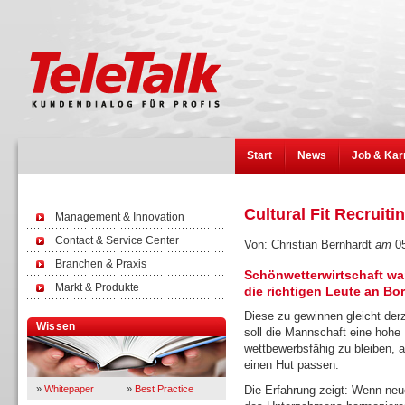
Start
News
Job & Kar
Cultural Fit Recruiti
Management & Innovation
Contact & Service Center
Von: Christian Bernhardt
am
05
Branchen & Praxis
Schönwetterwirtschaft war 
Markt & Produkte
die richtigen Leute an Bo
Diese zu gewinnen gleicht derz
Wissen
soll die Mannschaft eine hohe 
wettbewerbsfähig zu bleiben, a
einen Hut passen.
»
Whitepaper
»
Best Practice
Die Erfahrung zeigt: Wenn neue