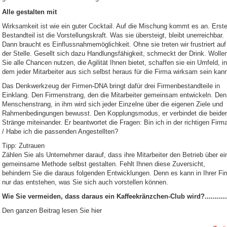
Alle gestalten mit
Wirksamkeit ist wie ein guter Cocktail. Auf die Mischung kommt es an. Erste
Bestandteil ist die Vorstellungskraft. Was sie übersteigt, bleibt unerreichbar.
Dann braucht es Einflussnahmemöglichkeit. Ohne sie treten wir frustriert auf
der Stelle. Gesellt sich dazu Handlungsfähigkeit, schmeckt der Drink. Wolle
Sie alle Chancen nutzen, die Agilität Ihnen bietet, schaffen sie ein Umfeld, in
dem jeder Mitarbeiter aus sich selbst heraus für die Firma wirksam sein kan
Das Denkwerkzeug der Firmen-DNA bringt dafür drei Firmenbestandteile in
Einklang. Den Firmenstrang, den die Mitarbeiter gemeinsam entwickeln. Den
Menschenstrang, in ihm wird sich jeder Einzelne über die eigenen Ziele und
Rahmenbedingungen bewusst. Den Kopplungsmodus, er verbindet die beide
Stränge miteinander. Er beantwortet die Fragen: Bin ich in der richtigen Firm
/ Habe ich die passenden Angestellten?
Tipp: Zutrauen
Zählen Sie als Unternehmer darauf, dass ihre Mitarbeiter den Betrieb über ei
gemeinsame Methode selbst gestalten. Fehlt Ihnen diese Zuversicht,
behindern Sie die daraus folgenden Entwicklungen. Denn es kann in Ihrer Fi
nur das entstehen, was Sie sich auch vorstellen können.
Wie Sie vermeiden, dass daraus ein Kaffeekränzchen-Club wird?...........
Den ganzen Beitrag lesen Sie hier