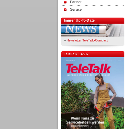
Partner
Service
Immer Up-To-Date
»
Newsletter TeleTalk-Compact
TeleTalk 04/26