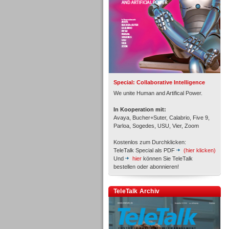
Inbound
Special: Collaborative Intelligence
We unite Human and Artifical Power.
In Kooperation mit:
Avaya, Bucher+Suter, Calabrio, Five 9,
Parloa, Sogedes, USU, Vier, Zoom
Kostenlos zum Durchklicken:
TeleTalk Special als PDF
(hier klicken)
Und
hier
können Sie TeleTalk
bestellen oder abonnieren!
Inbound
TeleTalk Archiv