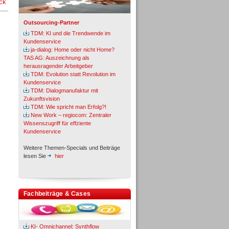
ck
Outsourcing-Partner
TDM: KI und die Trendwende im
Kundenservice
ja-dialog: Home oder nicht Home?
TAS AG: Auszeichnung als
herausragender Arbeitgeber
TDM: Evolution statt Revolution im
Kundenservice
TDM: Dialogmanufaktur mit
Zukunftsvision
TDM: Wie spricht man Erfolg?!
New Work – regiocom: Zentraler
Wissenszugriff für effziente
Kundenservice
Weitere Themen-Specials und Beiträge
lesen Sie
hier
Fachbeiträge & Cases
KI- Omnichannel: Synthflow