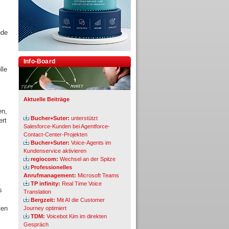
nde
Info-Board
lle
Aktuelle Beiträge
en,
Bucher+Suter:
unterstützt
ert
Salesforce-Kunden bei Agentforce-
Contact-Center-Projekten
Bucher+Suter:
Voice-Agents im
Kundenservice aktivieren
regiocom:
Wechsel an der Spitze
Professionelles
Anrufmanagement:
Microsoft Teams
TP infinity:
Real Time Voice
s
Translation
Bergzeit:
Mit AI die Customer
ten
Journey optimiert
TDM:
Voicebot Kim im direkten
Gespräch