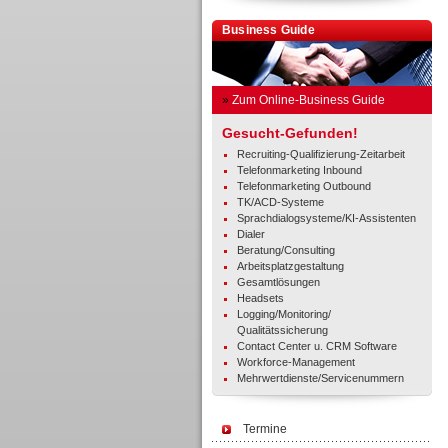
Business Guide
»
Zum Online-Business Guide
Gesucht-Gefunden!
Recruiting-Qualifizierung-Zeitarbeit
Telefonmarketing Inbound
Telefonmarketing Outbound
TK/ACD-Systeme
Sprachdialogsysteme/KI-Assistenten
Dialer
Beratung/Consulting
Arbeitsplatzgestaltung
Gesamtlösungen
Headsets
Logging/Monitoring/
Qualitätssicherung
Contact Center u. CRM Software
Workforce-Management
Mehrwertdienste/Servicenummern
Termine