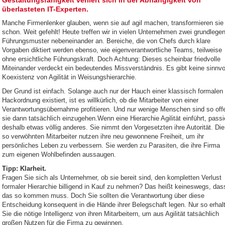
Gestaltungsfähigkeit verliert sich in der Abhängigkeit von
überlasteten IT-Experten.
Manche Firmenlenker glauben, wenn sie auf agil machen, transformieren sie
schon. Weit gefehlt! Heute treffen wir in vielen Unternehmen zwei grundlege
Führungsmuster nebeneinander an. Bereiche, die von Chefs durch klare
Vorgaben diktiert werden ebenso, wie eigenverantwortliche Teams, teilweise
ohne ersichtliche Führungskraft. Doch Achtung: Dieses scheinbar friedvolle
Miteinander verdeckt ein bedeutendes Missverständnis. Es gibt keine sinnvo
Koexistenz von Agilität in Weisungshierarchie.
Der Grund ist einfach. Solange auch nur der Hauch einer klassisch formalen
Hackordnung existiert, ist es willkürlich, ob die Mitarbeiter von einer
Verantwortungsübernahme profitieren. Und nur wenige Menschen sind so off
sie dann tatsächlich einzugehen.Wenn eine Hierarchie Agilität einführt, passi
deshalb etwas völlig anderes. Sie nimmt den Vorgesetzten ihre Autorität. Die
so verwöhnten Mitarbeiter nutzen ihre neu gewonnene Freiheit, um ihr
persönliches Leben zu verbessern. Sie werden zu Parasiten, die ihre Firma
zum eigenen Wohlbefinden aussaugen.
Tipp: Klarheit.
Fragen Sie sich als Unternehmer, ob sie bereit sind, den kompletten Verlust
formaler Hierarchie billigend in Kauf zu nehmen? Das heißt keineswegs, das
das so kommen muss. Doch Sie sollten die Verantwortung über diese
Entscheidung konsequent in die Hände ihrer Belegschaft legen. Nur so erhal
Sie die nötige Intelligenz von ihren Mitarbeitern, um aus Agilität tatsächlich
großen Nutzen für die Firma zu gewinnen.