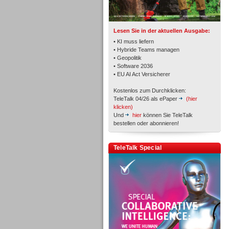
TK- und ACD-Systeme
Lesen Sie in der aktuellen Ausgabe:
• KI muss liefern
• Hybride Teams managen
• Geopolitik
• Software 2036
Workforce-Management
• EU AI Act Versicherer
Kostenlos zum Durchklicken:
TeleTalk 04/26 als ePaper
(hier
klicken)
Und
hier
können Sie TeleTalk
bestellen oder abonnieren!
Personal
TeleTalk Special
Personal