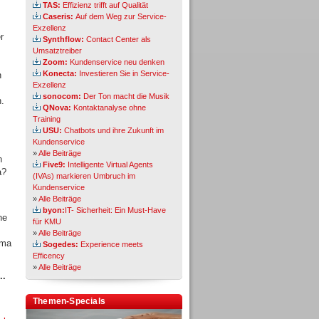
TAS:
Effizienz trifft auf Qualität
Caseris:
Auf dem Weg zur Service-
Exzellenz
r
Synthflow:
Contact Center als
Umsatztreiber
Zoom:
Kundenservice neu denken
Konecta:
Investieren Sie in Service-
n
Exzellenz
sonocom:
Der Ton macht die Musik
n.
QNova:
Kontaktanalyse ohne
Training
USU:
Chatbots und ihre Zukunft im
Kundenservice
»
Alle Beiträge
n
Five9:
Intelligente Virtual Agents
a?
(IVAs) markieren Umbruch im
Kundenservice
»
Alle Beiträge
byon:
IT- Sicherheit: Ein Must-Have
ne
für KMU
»
Alle Beiträge
rma
Sogedes:
Experience meets
Efficency
»
Alle Beiträge
..
Themen-Specials