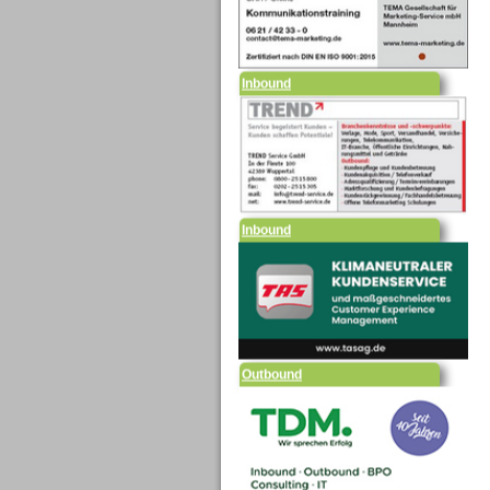
Inbound
Inbound
Outbound