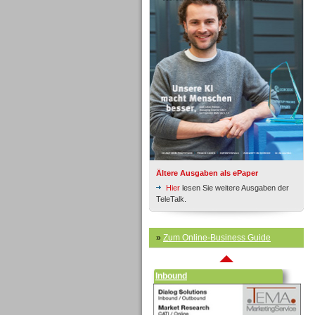
Inbound
Ältere Ausgaben als ePaper
Hier
lesen Sie weitere Ausgaben der
TeleTalk.
»
Zum Online-Business Guide
Inbound