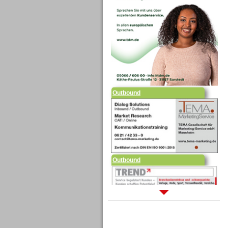
Outbound
Outbound
Sprachdialogsysteme u. Ki/
Sprachassistenten