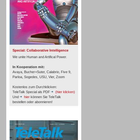
Inbound
Special: Collaborative Intelligence
We unite Human and Artifical Power.
In Kooperation mit:
Avaya, Bucher+Suter, Calabrio, Five 9,
Parloa, Sogedes, USU, Vier, Zoom
Kostenlos zum Durchklicken:
TeleTalk Special als PDF
(hier klicken)
Und
hier
können Sie TeleTalk
bestellen oder abonnieren!
TeleTalk Archiv
Inbound