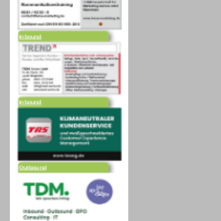
Inbound
Inbound
Outbound