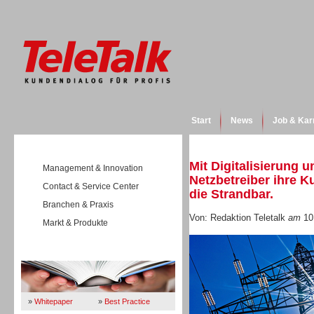
Start
News
Job & Kar
Mit Digitalisierung 
Management & Innovation
Netzbetreiber ihre 
Contact & Service Center
die Strandbar.
Branchen & Praxis
Von: Redaktion Teletalk
am
10
Markt & Produkte
Wissen
»
Whitepaper
»
Best Practice