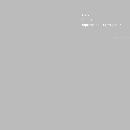
Start
Kontakt
Impressum / Datenschutz
Sprachdialogsysteme u. Ki/
Sprachassistenten
© telepublic V
Sprachdialogsysteme u. Ki/
Sprachassistenten