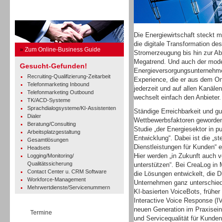
Business Guide
Die Energiewirtschaft steckt m
die digitale Transformation d
»
Zum Online-Business Guide
Stromerzeugung bis hin zur Abr
Megatrend. Und auch der moder
Gesucht-Gefunden!
Energieversorgungsunternehm
Recruiting-Qualifizierung-Zeitarbeit
Experience, die er aus dem Onl
Telefonmarketing Inbound
jederzeit und auf allen Kanälen
Telefonmarketing Outbound
wechselt einfach den Anbieter.
TK/ACD-Systeme
Sprachdialogsysteme/KI-Assistenten
Ständige Erreichbarkeit und g
Dialer
Wettbewerbsfaktoren geworden.
Beratung/Consulting
Studie „der Energiesektor in 
Arbeitsplatzgestaltung
Entwicklung“. Dabei ist die „s
Gesamtlösungen
Dienstleistungen für Kunden“ 
Headsets
Hier werden „in Zukunft auch 
Logging/Monitoring/
Qualitätssicherung
unterstützen“. Bei CreaLog in
Contact Center u. CRM Software
die Lösungen entwickelt, die D
Workforce-Management
Unternehmen ganz unterschiedl
Mehrwertdienste/Servicenummern
KI-basierten VoiceBots, frühe
Interactive Voice Response (I
neuen Generation im Praxiseins
Termine
und Servicequalität für Kunden