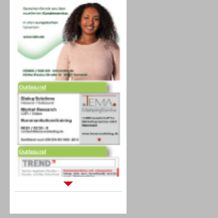
Outbound
Outbound
Sprachdialogsysteme u. Ki/
Sprachassistenten