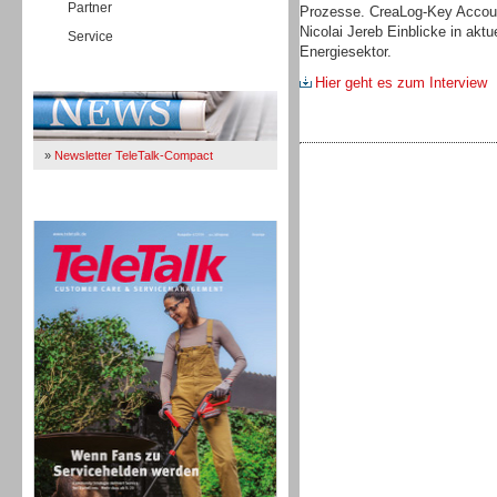
Partner
Prozesse. CreaLog-Key Accoun
Nicolai Jereb Einblicke in akt
Service
Energiesektor.
Immer Up-To-Date
Hier geht es zum Interview
»
Newsletter TeleTalk-Compact
TeleTalk 04/26