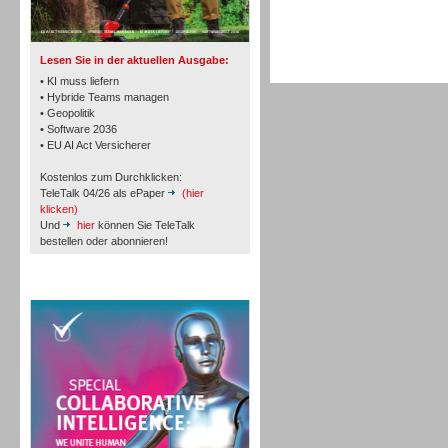
TK- und ACD-Systeme
Lesen Sie in der aktuellen Ausgabe:
• KI muss liefern
• Hybride Teams managen
• Geopolitik
• Software 2036
Workforce-Management
• EU AI Act Versicherer
Kostenlos zum Durchklicken:
TeleTalk 04/26 als ePaper
(hier
klicken)
Und
hier
können Sie TeleTalk
bestellen oder abonnieren!
Personal
TeleTalk Special
Personal