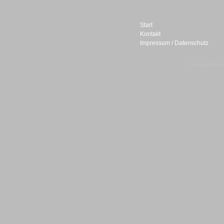
Start
Kontakt
Impressum / Datenschutz
Sprachdialogsysteme u. Ki/
Sprachassistenten
© telepublic V
Sprachdialogsysteme u. Ki/
Sprachassistenten