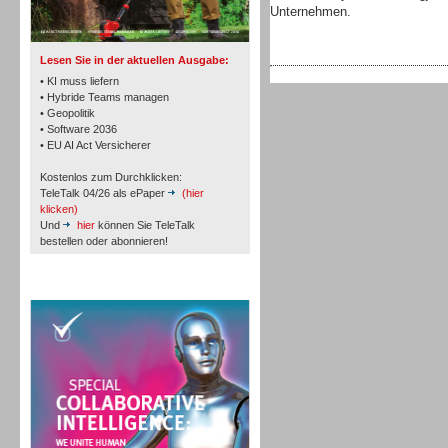
TK- und ACD-Systeme
Unternehmen.
Lesen Sie in der aktuellen Ausgabe:
• KI muss liefern
• Hybride Teams managen
• Geopolitik
• Software 2036
Workforce-Management
• EU AI Act Versicherer
Kostenlos zum Durchklicken:
TeleTalk 04/26 als ePaper
(hier
klicken)
Und
hier
können Sie TeleTalk
bestellen oder abonnieren!
Personal
TeleTalk Special
Personal