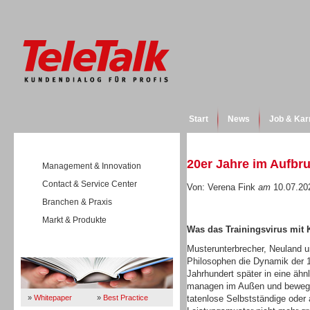
Start
News
Job & Kar
20er Jahre im Aufbr
Management & Innovation
Contact & Service Center
Von: Verena Fink
am
10.07.20
Branchen & Praxis
Markt & Produkte
Was das Trainingsvirus mit K
Musterunterbrecher, Neuland un
Wissen
Philosophen die Dynamik der 19
Jahrhundert später in eine ähnl
managen im Außen und bewegen
»
Whitepaper
»
Best Practice
tatenlose Selbstständige oder 