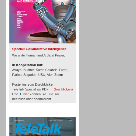
Inbound
Special: Collaborative Intelligence
We unite Human and Artifical Power.
In Kooperation mit:
Avaya, Bucher+Suter, Calabrio, Five 9,
Parloa, Sogedes, USU, Vier, Zoom
Kostenlos zum Durchklicken:
TeleTalk Special als PDF
(hier klicken)
Und
hier
können Sie TeleTalk
bestellen oder abonnieren!
TeleTalk Archiv
Inbound