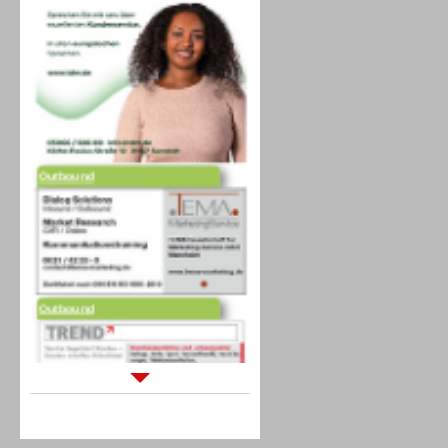
Outbound
Outbound
Sprachdialogsysteme u. Ki/
Sprachassistenten