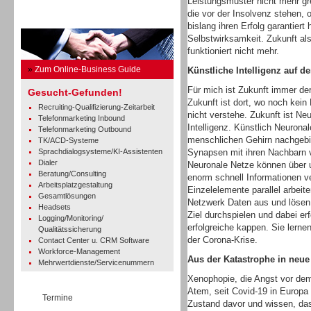
Leistungsmuster nicht mehr gr
die vor der Insolvenz stehen, 
Business Guide
bislang ihren Erfolg garantiert
Selbstwirksamkeit. Zukunft als
funktioniert nicht mehr.
»
Zum Online-Business Guide
Künstliche Intelligenz auf 
Für mich ist Zukunft immer de
Gesucht-Gefunden!
Zukunft ist dort, wo noch kein 
Recruiting-Qualifizierung-Zeitarbeit
nicht verstehe. Zukunft ist Neu
Telefonmarketing Inbound
Intelligenz. Künstlich Neurona
Telefonmarketing Outbound
menschlichen Gehirn nachgebil
TK/ACD-Systeme
Sprachdialogsysteme/KI-Assistenten
Synapsen mit ihren Nachbarn v
Dialer
Neuronale Netze können über 
Beratung/Consulting
enorm schnell Informationen v
Arbeitsplatzgestaltung
Einzelelemente parallel arbei
Gesamtlösungen
Netzwerk Daten aus und löse
Headsets
Ziel durchspielen und dabei er
Logging/Monitoring/
erfolgreiche kappen. Sie lerne
Qualitätssicherung
der Corona-Krise.
Contact Center u. CRM Software
Workforce-Management
Aus der Katastrophe in neue
Mehrwertdienste/Servicenummern
Xenophopie, die Angst vor de
Atem, seit Covid-19 in Europ
Termine
Zustand davor und wissen, da