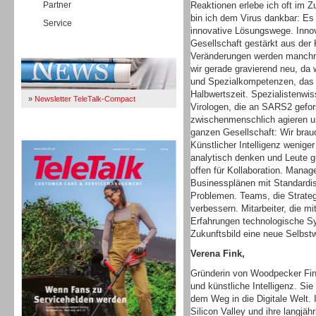
Partner
Reaktionen erlebe ich oft im 
bin ich dem Virus dankbar: Es
Service
innovative Lösungswege. Innova
Gesellschaft gestärkt aus der
Immer Up-To-Date
Veränderungen werden manchma
wir gerade gravierend neu, da
und Spezialkompetenzen, das 
Halbwertszeit. Spezialistenwis
»
Newsletter TeleTalk-Compact
Virologen, die an SARS2 gefo
zwischenmenschlich agieren und
ganzen Gesellschaft: Wir brauc
TeleTalk 04/26
Künstlicher Intelligenz wenige
analytisch denken und Leute g
offen für Kollaboration. Manag
Businessplänen mit Standardis
Problemen. Teams, die Strate
verbessern. Mitarbeiter, die m
Erfahrungen technologische Sy
Zukunftsbild eine neue Selbst
Verena Fink,
Gründerin von Woodpecker Finc
und künstliche Intelligenz. Si
dem Weg in die Digitale Welt. 
Silicon Valley und ihre langjä