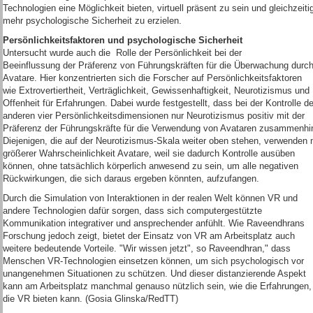
Technologien eine Möglichkeit bieten, virtuell präsent zu sein und gleichzeiti
mehr psychologische Sicherheit zu erzielen.
Persönlichkeitsfaktoren und psychologische Sicherheit
Untersucht wurde auch die Rolle der Persönlichkeit bei der
Beeinflussung der Präferenz von Führungskräften für die Überwachung durc
Avatare. Hier konzentrierten sich die Forscher auf Persönlichkeitsfaktoren
wie Extrovertiertheit, Verträglichkeit, Gewissenhaftigkeit, Neurotizismus und
Offenheit für Erfahrungen. Dabei wurde festgestellt, dass bei der Kontrolle de
anderen vier Persönlichkeitsdimensionen nur Neurotizismus positiv mit der
Präferenz der Führungskräfte für die Verwendung von Avataren zusammenhi
Diejenigen, die auf der Neurotizismus-Skala weiter oben stehen, verwenden 
größerer Wahrscheinlichkeit Avatare, weil sie dadurch Kontrolle ausüben
können, ohne tatsächlich körperlich anwesend zu sein, um alle negativen
Rückwirkungen, die sich daraus ergeben könnten, aufzufangen.
Durch die Simulation von Interaktionen in der realen Welt können VR und
andere Technologien dafür sorgen, dass sich computergestützte
Kommunikation integrativer und ansprechender anfühlt. Wie Raveendhrans
Forschung jedoch zeigt, bietet der Einsatz von VR am Arbeitsplatz auch
weitere bedeutende Vorteile. "Wir wissen jetzt", so Raveendhran," dass
Menschen VR-Technologien einsetzen können, um sich psychologisch vor
unangenehmen Situationen zu schützen. Und dieser distanzierende Aspekt
kann am Arbeitsplatz manchmal genauso nützlich sein, wie die Erfahrungen,
die VR bieten kann. (Gosia Glinska/RedTT)