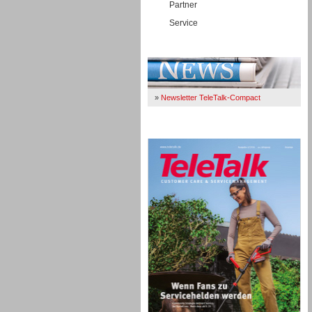
Partner
Service
Immer Up-To-Date
»
Newsletter TeleTalk-Compact
TeleTalk 04/26
TK- und ACD-Systeme