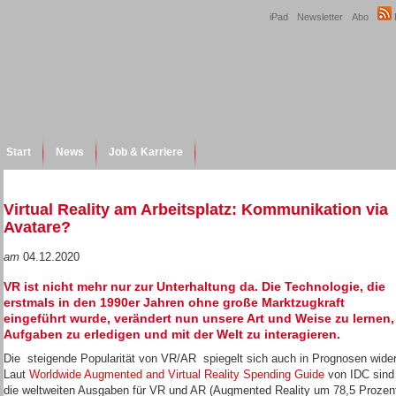
iPad
Newsletter
Abo
Start
News
Job & Karriere
Virtual Reality am Arbeitsplatz: Kommunikation via
Avatare?
am
04.12.2020
VR ist nicht mehr nur zur Unterhaltung da. Die Technologie, die
erstmals in den 1990er Jahren ohne große Marktzugkraft
eingeführt wurde, verändert nun unsere Art und Weise zu lernen,
Aufgaben zu erledigen und mit der Welt zu interagieren.
Die steigende Popularität von VR/AR spiegelt sich auch in Prognosen wider
Laut
Worldwide Augmented and Virtual Reality Spending Guide
von IDC sind
die weltweiten Ausgaben für VR und AR (Augmented Reality um 78,5 Prozen