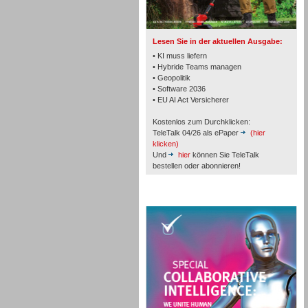
Lesen Sie in der aktuellen Ausgabe:
• KI muss liefern
• Hybride Teams managen
• Geopolitik
• Software 2036
Workforce-Management
• EU AI Act Versicherer
Kostenlos zum Durchklicken:
TeleTalk 04/26 als ePaper
(hier
klicken)
Und
hier
können Sie TeleTalk
bestellen oder abonnieren!
Personal
TeleTalk Special
Personal