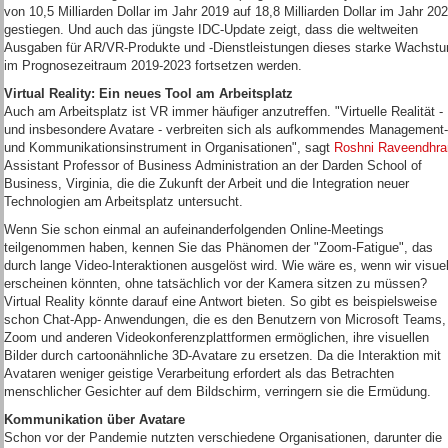
von 10,5 Milliarden Dollar im Jahr 2019 auf 18,8 Milliarden Dollar im Jahr 20
gestiegen. Und auch das jüngste IDC-Update zeigt, dass die weltweiten
Ausgaben für AR/VR-Produkte und -Dienstleistungen dieses starke Wachst
im Prognosezeitraum 2019-2023 fortsetzen werden.
Virtual Reality: Ein neues Tool am Arbeitsplatz
Auch am Arbeitsplatz ist VR immer häufiger anzutreffen. "Virtuelle Realität -
und insbesondere Avatare - verbreiten sich als aufkommendes Management-
und Kommunikationsinstrument in Organisationen", sagt
Roshni Raveendhra
Assistant Professor of Business Administration an der Darden School of
Business, Virginia, die die Zukunft der Arbeit und die Integration neuer
Technologien am Arbeitsplatz untersucht.
Wenn Sie schon einmal an aufeinanderfolgenden Online-Meetings
teilgenommen haben, kennen Sie das Phänomen der "Zoom-Fatigue", das
durch lange Video-Interaktionen ausgelöst wird. Wie wäre es, wenn wir visuel
erscheinen könnten, ohne tatsächlich vor der Kamera sitzen zu müssen?
Virtual Reality könnte darauf eine Antwort bieten. So gibt es beispielsweise
schon Chat-App- Anwendungen, die es den Benutzern von Microsoft Teams,
Zoom und anderen Videokonferenzplattformen ermöglichen, ihre visuellen
Bilder durch cartoonähnliche 3D-Avatare zu ersetzen. Da die Interaktion mit
Avataren weniger geistige Verarbeitung erfordert als das Betrachten
menschlicher Gesichter auf dem Bildschirm, verringern sie die Ermüdung.
Kommunikation über Avatare
Schon vor der Pandemie nutzten verschiedene Organisationen, darunter die