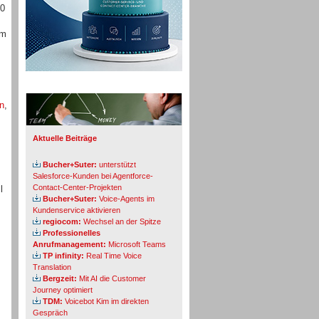
20
um
Info-Board
n
,
Aktuelle Beiträge
Bucher+Suter:
unterstützt
Salesforce-Kunden bei Agentforce-
Contact-Center-Projekten
l
Bucher+Suter:
Voice-Agents im
Kundenservice aktivieren
regiocom:
Wechsel an der Spitze
Professionelles
Anrufmanagement:
Microsoft Teams
TP infinity:
Real Time Voice
Translation
Bergzeit:
Mit AI die Customer
Journey optimiert
TDM:
Voicebot Kim im direkten
Gespräch