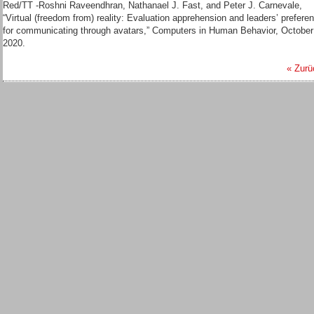
Red/TT -Roshni Raveendhran, Nathanael J. Fast, and Peter J. Carnevale,
“Virtual (freedom from) reality: Evaluation apprehension and leaders’ prefere
for communicating through avatars,” Computers in Human Behavior, October
2020.
« Zurü