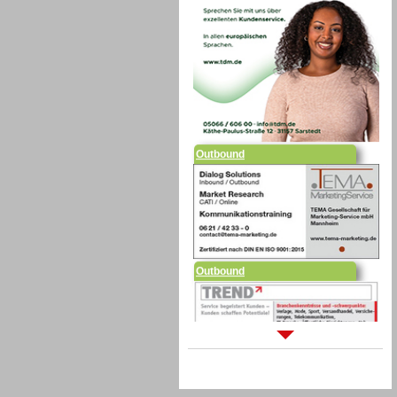
Outbound
Outbound
Sprachdialogsysteme u. Ki/
Sprachassistenten