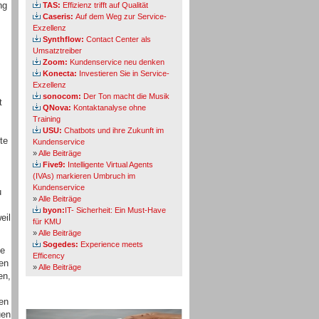
ng
TAS:
Effizienz trifft auf Qualität
Caseris:
Auf dem Weg zur Service-
Exzellenz
Synthflow:
Contact Center als
Umsatztreiber
Zoom:
Kundenservice neu denken
Konecta:
Investieren Sie in Service-
Exzellenz
sonocom:
Der Ton macht die Musik
t
QNova:
Kontaktanalyse ohne
Training
USU:
Chatbots und ihre Zukunft im
te
Kundenservice
»
Alle Beiträge
Five9:
Intelligente Virtual Agents
(IVAs) markieren Umbruch im
Kundenservice
u
»
Alle Beiträge
byon:
IT- Sicherheit: Ein Must-Have
eil
für KMU
»
Alle Beiträge
Sogedes:
Experience meets
ie
Efficency
nen
»
Alle Beiträge
en,
en
Themen-Specials
uen