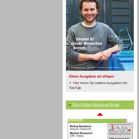
Inbound
Ältere Ausgaben als ePaper
Hier
lesen Sie weitere Ausgaben der
TeleTalk.
»
Zum Online-Business Guide
Inbound