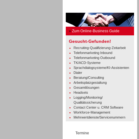
Business Guide
»
Zum Online-Business Guide
Gesucht-Gefunden!
Recruiting-Qualifizierung-Zeitarbeit
Telefonmarketing Inbound
Telefonmarketing Outbound
TK/ACD-Systeme
Sprachdialogsysteme/KI-Assistenten
Dialer
Beratung/Consulting
Arbeitsplatzgestaltung
Gesamtlösungen
Headsets
Logging/Monitoring/
Qualitätssicherung
Contact Center u. CRM Software
Workforce-Management
Mehrwertdienste/Servicenummern
Termine