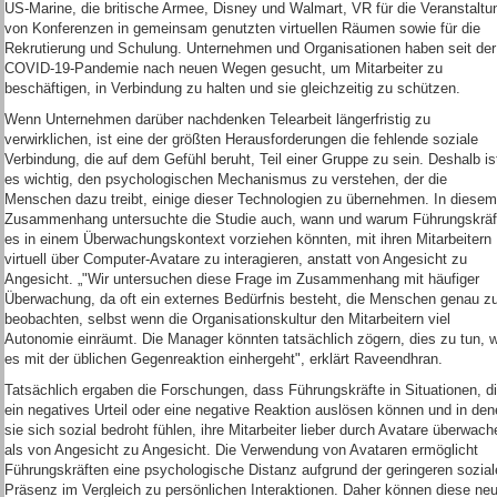
US-Marine, die britische Armee, Disney und Walmart, VR für die Veranstaltu
von Konferenzen in gemeinsam genutzten virtuellen Räumen sowie für die
Rekrutierung und Schulung. Unternehmen und Organisationen haben seit der
COVID-19-Pandemie nach neuen Wegen gesucht, um Mitarbeiter zu
beschäftigen, in Verbindung zu halten und sie gleichzeitig zu schützen.
Wenn Unternehmen darüber nachdenken Telearbeit längerfristig zu
verwirklichen, ist eine der größten Herausforderungen die fehlende soziale
Verbindung, die auf dem Gefühl beruht, Teil einer Gruppe zu sein. Deshalb is
es wichtig, den psychologischen Mechanismus zu verstehen, der die
Menschen dazu treibt, einige dieser Technologien zu übernehmen. In diesem
Zusammenhang untersuchte die Studie auch, wann und warum Führungskräf
es in einem Überwachungskontext vorziehen könnten, mit ihren Mitarbeitern
virtuell über Computer-Avatare zu interagieren, anstatt von Angesicht zu
Angesicht. „"Wir untersuchen diese Frage im Zusammenhang mit häufiger
Überwachung, da oft ein externes Bedürfnis besteht, die Menschen genau z
beobachten, selbst wenn die Organisationskultur den Mitarbeitern viel
Autonomie einräumt. Die Manager könnten tatsächlich zögern, dies zu tun, w
es mit der üblichen Gegenreaktion einhergeht", erklärt Raveendhran.
Tatsächlich ergaben die Forschungen, dass Führungskräfte in Situationen, d
ein negatives Urteil oder eine negative Reaktion auslösen können und in de
sie sich sozial bedroht fühlen, ihre Mitarbeiter lieber durch Avatare überwach
als von Angesicht zu Angesicht. Die Verwendung von Avataren ermöglicht
Führungskräften eine psychologische Distanz aufgrund der geringeren sozial
Präsenz im Vergleich zu persönlichen Interaktionen. Daher können diese ne