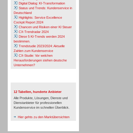
Digital Dialog: KI-Transformation
Status und Trends: Kundenservice in
Deutschland
Highlights: Service Excellence
Cockpit Report 2024
Chancen und Risiken einer KI Steuer
CX-Trendradar 2024
Diese 5 KI-Trends werden 2024
bestimmen.
Trendstudie 2023/2024: Aktuelle
Zahlen zum Kundenservice
CX-Studie: Vor welchen
Herausforderungen stehen deutsche
Unternehmen?
TeleTalk-Marktübersichten
12 Tabellen, hunderte Anbieter
Alle Produkte, Lösungen, Dienste und
Dienstanbieter für professionellen
Kundenservice im schnellen Überblick.
Hier gehts zu den Marktübersichten