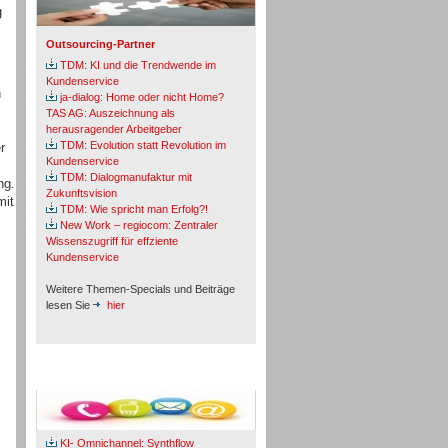
g
Outsourcing-Partner
TDM: KI und die Trendwende im
Kundenservice
h
ja-dialog: Home oder nicht Home?
TAS AG: Auszeichnung als
herausragender Arbeitgeber
TDM: Evolution statt Revolution im
r
Kundenservice
TDM: Dialogmanufaktur mit
ng.
Zukunftsvision
mit
TDM: Wie spricht man Erfolg?!
New Work – regiocom: Zentraler
Wissenszugriff für effziente
Kundenservice
Weitere Themen-Specials und Beiträge
lesen Sie
hier
Fachbeiträge & Cases
KI- Omnichannel: Synthflow