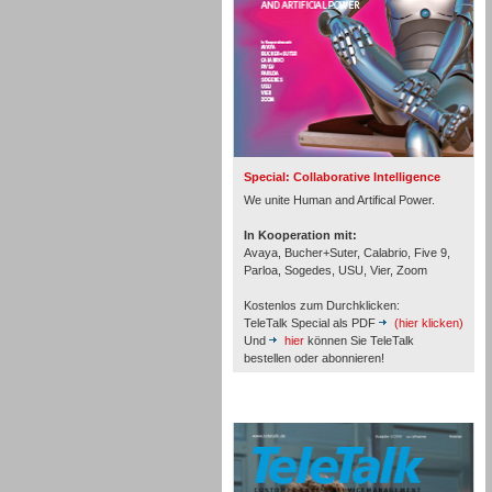
Inbound
Special: Collaborative Intelligence
We unite Human and Artifical Power.
In Kooperation mit:
Avaya, Bucher+Suter, Calabrio, Five 9,
Parloa, Sogedes, USU, Vier, Zoom
Kostenlos zum Durchklicken:
TeleTalk Special als PDF
(hier klicken)
Und
hier
können Sie TeleTalk
bestellen oder abonnieren!
Inbound
TeleTalk Archiv