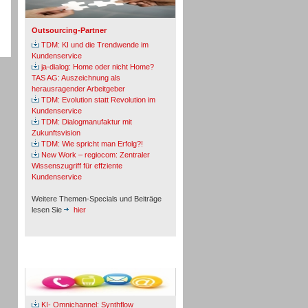
Outsourcing-Partner
TDM: KI und die Trendwende im
Kundenservice
ja-dialog: Home oder nicht Home?
TAS AG: Auszeichnung als
herausragender Arbeitgeber
TDM: Evolution statt Revolution im
Kundenservice
TDM: Dialogmanufaktur mit
Zukunftsvision
TDM: Wie spricht man Erfolg?!
New Work – regiocom: Zentraler
Wissenszugriff für effziente
Kundenservice
Weitere Themen-Specials und Beiträge
lesen Sie
hier
Fachbeiträge & Cases
KI- Omnichannel: Synthflow