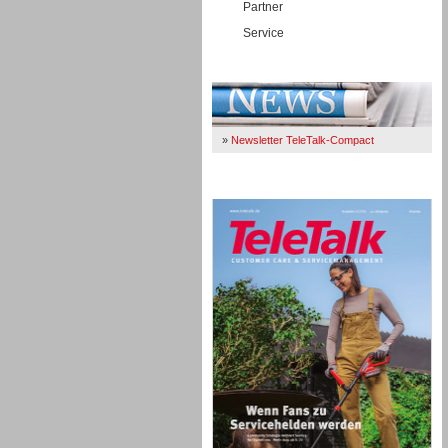
Partner
Service
Immer Up-To-Date
»
Newsletter TeleTalk-Compact
TeleTalk 04/26