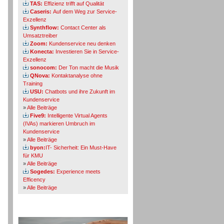
TAS:
Effizienz trifft auf Qualität
Caseris:
Auf dem Weg zur Service-
Exzellenz
Synthflow:
Contact Center als
Umsatztreiber
Zoom:
Kundenservice neu denken
Konecta:
Investieren Sie in Service-
Exzellenz
sonocom:
Der Ton macht die Musik
QNova:
Kontaktanalyse ohne
Training
USU:
Chatbots und ihre Zukunft im
Kundenservice
»
Alle Beiträge
Five9:
Intelligente Virtual Agents
(IVAs) markieren Umbruch im
Kundenservice
»
Alle Beiträge
byon:
IT- Sicherheit: Ein Must-Have
für KMU
»
Alle Beiträge
Sogedes:
Experience meets
Efficency
»
Alle Beiträge
Themen-Specials