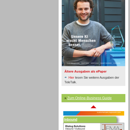
Inbound
Ältere Ausgaben als ePaper
Hier
lesen Sie weitere Ausgaben der
TeleTalk.
»
Zum Online-Business Guide
Inbound