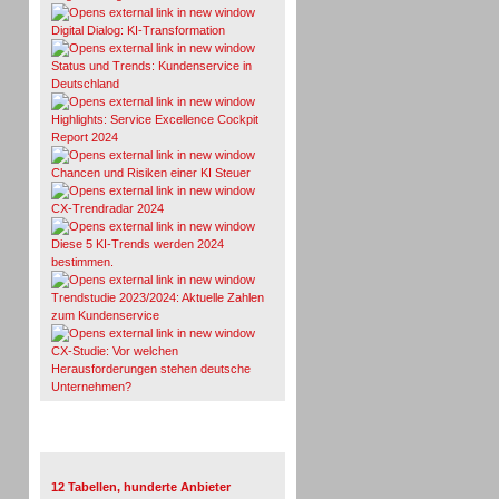
Digital Dialog: KI-Transformation
Status und Trends: Kundenservice in
Deutschland
Highlights: Service Excellence Cockpit
Report 2024
Chancen und Risiken einer KI Steuer
CX-Trendradar 2024
Diese 5 KI-Trends werden 2024
bestimmen.
Trendstudie 2023/2024: Aktuelle Zahlen
zum Kundenservice
CX-Studie: Vor welchen
Herausforderungen stehen deutsche
Unternehmen?
TeleTalk-Marktübersichten
12 Tabellen, hunderte Anbieter