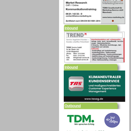
Inbound
Inbound
Outbound