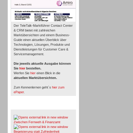
Der TeleTalk-Marktführer Contact Center
& CRM bietet mit zahlreichen
Marktübersichten und einem Business-
Guide einen aktuellen Überblick über
Technologien, Lösungen, Produkte und
Dienstleistungen für Customer Care &
Servicemanagement.
Die jeweils aktuelle Ausgabe können
Sie
hier
bestellen.
Werfen Sie
hier
einen Blick in die
aktuellen Marktübersichten.
Zum Kennenlernen geht´s
hier zum
ePaper
.
Whitepaper & Studien
Zwischen Fernweh & Finanzamt
Begeisterung statt Zufriedenheit