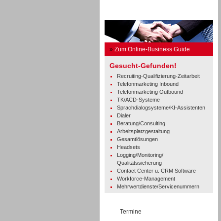
Business Guide
»
Zum Online-Business Guide
Gesucht-Gefunden!
Recruiting-Qualifizierung-Zeitarbeit
Telefonmarketing Inbound
Telefonmarketing Outbound
TK/ACD-Systeme
Sprachdialogsysteme/KI-Assistenten
Dialer
Beratung/Consulting
Arbeitsplatzgestaltung
Gesamtlösungen
Headsets
Logging/Monitoring/
Qualitätssicherung
Contact Center u. CRM Software
Workforce-Management
Mehrwertdienste/Servicenummern
Termine