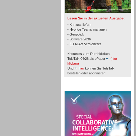
TK- und ACD-Systeme
Lesen Sie in der aktuellen Ausgabe:
• KI muss liefern
• Hybride Teams managen
• Geopolitik
• Software 2036
Workforce-Management
• EU AI Act Versicherer
Kostenlos zum Durchklicken:
TeleTalk 04/26 als ePaper
(hier
klicken)
Und
hier
können Sie TeleTalk
bestellen oder abonnieren!
Personal
TeleTalk Special
Personal