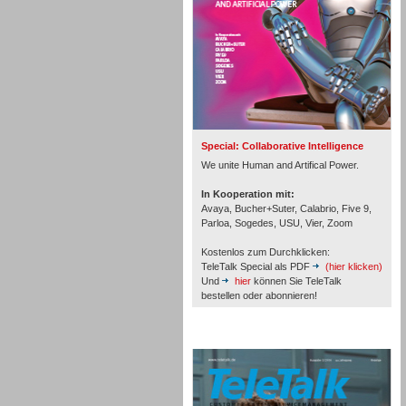
Inbound
Special: Collaborative Intelligence
We unite Human and Artifical Power.
In Kooperation mit:
Avaya, Bucher+Suter, Calabrio, Five 9,
Parloa, Sogedes, USU, Vier, Zoom
Kostenlos zum Durchklicken:
TeleTalk Special als PDF
(hier klicken)
Und
hier
können Sie TeleTalk
bestellen oder abonnieren!
TeleTalk Archiv
Inbound