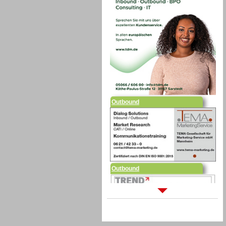
Outbound
Outbound
Sprachdialogsysteme u. Ki/
Sprachassistenten