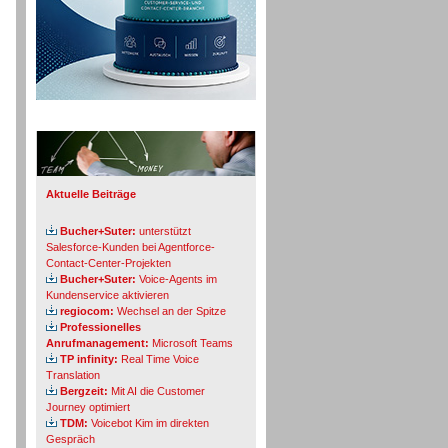
Info-Board
Aktuelle Beiträge
Bucher+Suter:
unterstützt
Salesforce-Kunden bei Agentforce-
Contact-Center-Projekten
Bucher+Suter:
Voice-Agents im
Kundenservice aktivieren
regiocom:
Wechsel an der Spitze
Professionelles
Anrufmanagement:
Microsoft Teams
TP infinity:
Real Time Voice
Translation
Bergzeit:
Mit AI die Customer
Journey optimiert
TDM:
Voicebot Kim im direkten
Gespräch