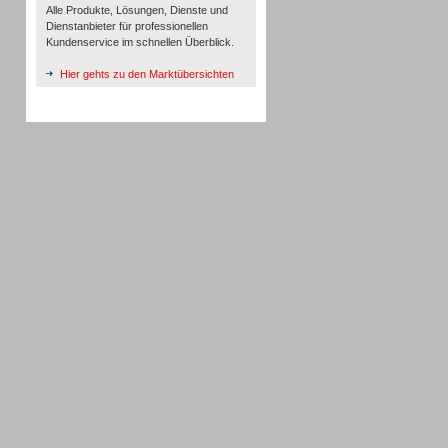
Alle Produkte, Lösungen, Dienste und
Dienstanbieter für professionellen
Kundenservice im schnellen Überblick.
Hier gehts zu den Marktübersichten