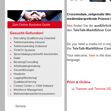
Business Guide
Crossmediale, zeitgemäße Werbe
medienübergreifende Präsenz in
»
Zum Online-Business Guide
Hier
finden Sie die
ausführlic
den
TeleTalk-Marktführer Co
Gesucht-Gefunden!
Recruiting-Qualifizierung-Zeitarbeit
Telefonmarketing Inbound
Do you need a media kit in en
Telefonmarketing Outbound
the
TeleTalk-Marktführer Co
TK/ACD-Systeme
Sprachdialogsysteme/KI-Assistenten
Your welcome,
here
is the down
Dialer
language.
Beratung/Consulting
Arbeitsplatzgestaltung
Gesamtlösungen
Headsets
Logging/Monitoring/
Print & Online
Qualitätssicherung
Contact Center u. CRM Software
Themen und Termine 20
Workforce-Management
Mehrwertdienste/Servicenummern
Termine