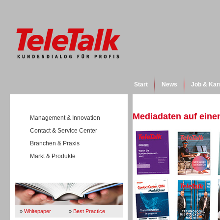
Start
News
Job & Kar
Mediadaten auf einen
Management & Innovation
Contact & Service Center
Branchen & Praxis
Markt & Produkte
Wissen
»
Whitepaper
»
Best Practice