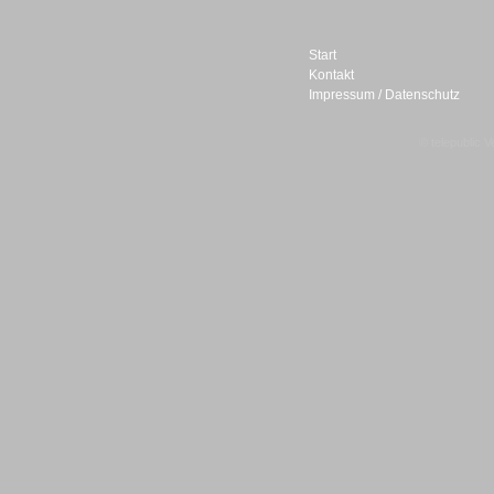
Start
Kontakt
Impressum / Datenschutz
Sprachdialogsysteme u. Ki/
Sprachassistenten
© telepublic V
Sprachdialogsysteme u. Ki/
Sprachassistenten