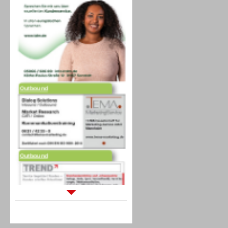
Outbound
Outbound
Sprachdialogsysteme u. Ki/
Sprachassistenten