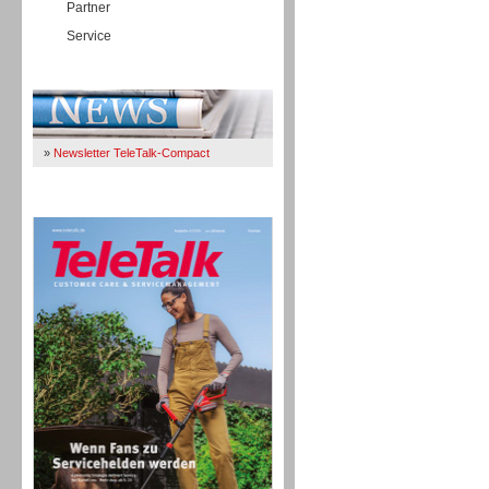
Partner
Service
Immer Up-To-Date
»
Newsletter TeleTalk-Compact
TeleTalk 04/26