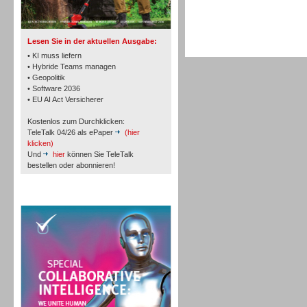
TK- und ACD-Systeme
Lesen Sie in der aktuellen Ausgabe:
• KI muss liefern
• Hybride Teams managen
• Geopolitik
• Software 2036
Workforce-Management
• EU AI Act Versicherer
Kostenlos zum Durchklicken:
TeleTalk 04/26 als ePaper
(hier
klicken)
Und
hier
können Sie TeleTalk
bestellen oder abonnieren!
Personal
TeleTalk Special
Personal