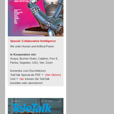
Inbound
Special: Collaborative Intelligence
We unite Human and Artifical Power.
In Kooperation mit:
Avaya, Bucher+Suter, Calabrio, Five 9,
Parloa, Sogedes, USU, Vier, Zoom
Kostenlos zum Durchklicken:
TeleTalk Special als PDF
(hier klicken)
Und
hier
können Sie TeleTalk
bestellen oder abonnieren!
TeleTalk Archiv
Inbound