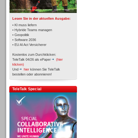
TK- und ACD-Systeme
Lesen Sie in der aktuellen Ausgabe:
• KI muss liefern
• Hybride Teams managen
• Geopolitik
• Software 2036
Workforce-Management
• EU AI Act Versicherer
Kostenlos zum Durchklicken:
TeleTalk 04/26 als ePaper
(hier
klicken)
Und
hier
können Sie TeleTalk
bestellen oder abonnieren!
Personal
TeleTalk Special
Personal