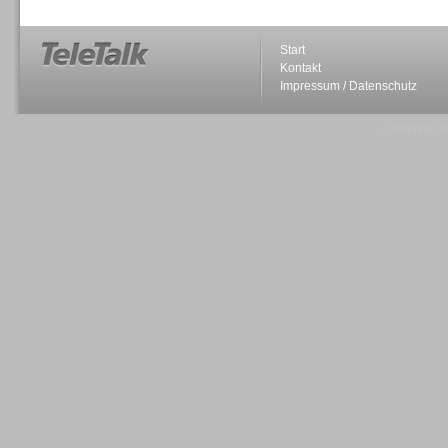
Start
Kontakt
Impressum / Datenschutz
Sprachdialogsysteme u. Ki/
Sprachassistenten
© telepublic V
Sprachdialogsysteme u. Ki/
Sprachassistenten