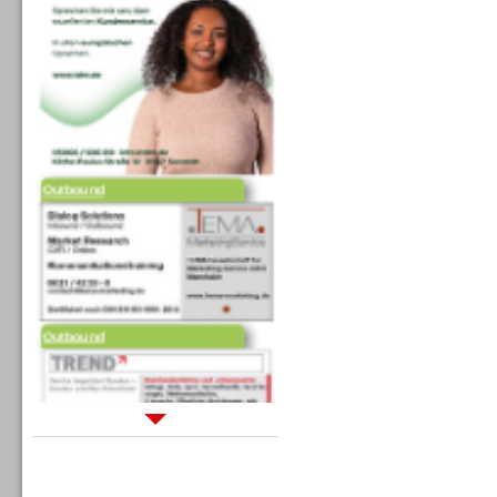
Outbound
Outbound
Sprachdialogsysteme u. Ki/
Sprachassistenten