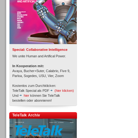
Inbound
Special: Collaborative Intelligence
We unite Human and Artifical Power.
In Kooperation mit:
Avaya, Bucher+Suter, Calabrio, Five 9,
Parloa, Sogedes, USU, Vier, Zoom
Kostenlos zum Durchklicken:
TeleTalk Special als PDF
(hier klicken)
Und
hier
können Sie TeleTalk
bestellen oder abonnieren!
TeleTalk Archiv
Inbound