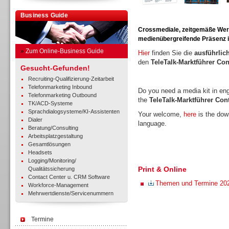
Business Guide
Crossmediale, zeitgemäße Werbe
medienübergreifende Präsenz in
»
Zum Online-Business Guide
Hier
finden Sie die
ausführlic
den
TeleTalk-Marktführer Co
Gesucht-Gefunden!
Recruiting-Qualifizierung-Zeitarbeit
Telefonmarketing Inbound
Do you need a media kit in en
Telefonmarketing Outbound
the
TeleTalk-Marktführer Co
TK/ACD-Systeme
Sprachdialogsysteme/KI-Assistenten
Your welcome,
here
is the down
Dialer
language.
Beratung/Consulting
Arbeitsplatzgestaltung
Gesamtlösungen
Headsets
Logging/Monitoring/
Print & Online
Qualitätssicherung
Contact Center u. CRM Software
Themen und Termine 20
Workforce-Management
Mehrwertdienste/Servicenummern
Termine