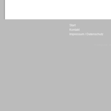
Sprachdialogsysteme u. Ki/
Sprachassistenten
Start
Kontakt
Impressum / Datenschutz
Sprachdialogsysteme u. Ki/
Sprachassistenten
© telepublic V