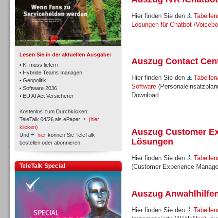
Hier finden Sie den
Tabellen
Lösungen für Chatbot /Voicebo
TK- und ACD-Systeme
Lesen Sie in der aktuellen Ausgabe:
Auszug Contact Cent
• KI muss liefern
• Hybride Teams managen
Hier finden Sie den
Tabellen
• Geopolitik
Software
(Personaleinsatzplan
• Software 2036
Workforce-Management
Download.
• EU AI Act Versicherer
Kostenlos zum Durchklicken:
TeleTalk 04/26 als ePaper
(hier
klicken)
Auszug Customer E
Und
hier
können Sie TeleTalk
Lösungen
bestellen oder abonnieren!
Personal
Hier finden Sie den
Tabellen
TeleTalk Special
(Customer Experience Manag
Auszug Anwahlhilfen
Hier finden Sie den
Tabellen