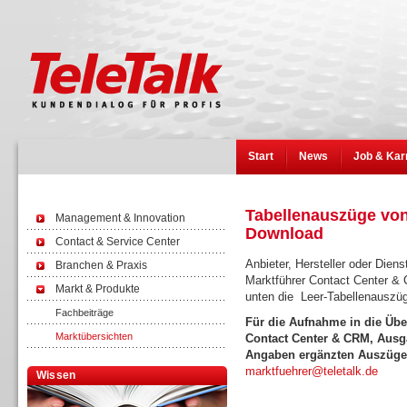
Start
News
Job & Kar
Tabellenauszüge von
Management & Innovation
Download
Contact & Service Center
Anbieter, Hersteller oder Diens
Branchen & Praxis
Marktführer Contact Center 
Markt & Produkte
unten die Leer-Tabellenausz
Fachbeiträge
Für die Aufnahme in die Übe
Marktübersichten
Contact Center & CRM, Ausga
Angaben ergänzten Auszüge 
marktfuehrer@teletalk.de
Wissen