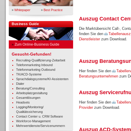
»
Whitepaper
»
Best Practice
Auszug Contact Cent
Business Guide
Die Marktübersicht Call-, Conta
finden Sie den
Tabellenausz
Dienstleister
zum Download.
»
Zum Online-Business Guide
Gesucht-Gefunden!
Auszug Beratungsun
Recruiting-Qualifizierung-Zeitarbeit
Telefonmarketing Inbound
Telefonmarketing Outbound
Hier finden Sie den
Tabellen
TK/ACD-Systeme
Beratungsunternehmen
zum Do
Sprachdialogsysteme/KI-Assistenten
Dialer
Beratung/Consulting
Auszug Servicerufnu
Arbeitsplatzgestaltung
Gesamtlösungen
Hier finden Sie den
Tabellen
Headsets
Logging/Monitoring/
Provider
zum Download.
Qualitätssicherung
Contact Center u. CRM Software
Workforce-Management
Mehrwertdienste/Servicenummern
Auszug ACD-System