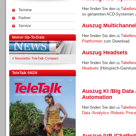
Hier finden Sie den
Tabellen
Termine
so genannten ACD-Systemen 
Partner
Auszug Multichannel
Service
Hier finden Sie den
Tabellen
Immer Up-To-Date
Plattformen
zum Download.
Auszug Headsets
»
Newsletter TeleTalk-Compact
Hier finden Sie den
Tabellen
Headsets
(Hörsprech-Garnitur
TeleTalk 04/26
Auszug KI /Big Data 
Automation
Hier finden Sie den
Tabellen
Data /Analytics /Robotic Proc
Auszug IVR /Chatbot