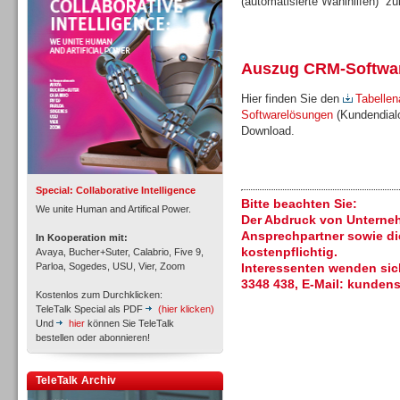
(automatisierte Wählhilfen) z
Personal
Auszug CRM-Softwa
Hier finden Sie den
Tabellen
Softwarelösungen
(Kundendialo
Inbound
Download.
Special: Collaborative Intelligence
Bitte beachten Sie:
We unite Human and Artifical Power.
Der Abdruck von Unterne
Ansprechpartner sowie di
In Kooperation mit:
kostenpflichtig.
Avaya, Bucher+Suter, Calabrio, Five 9,
Parloa, Sogedes, USU, Vier, Zoom
Interessenten wenden sich
3348 438, E-Mail: kundens
Kostenlos zum Durchklicken:
TeleTalk Special als PDF
(hier klicken)
Und
hier
können Sie TeleTalk
bestellen oder abonnieren!
TeleTalk Archiv
Inbound