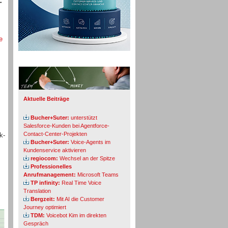
e
Info-Board
Aktuelle Beiträge
Bucher+Suter:
unterstützt
Salesforce-Kunden bei Agentforce-
Contact-Center-Projekten
k-
Bucher+Suter:
Voice-Agents im
Kundenservice aktivieren
regiocom:
Wechsel an der Spitze
Professionelles
Anrufmanagement:
Microsoft Teams
TP infinity:
Real Time Voice
Translation
Bergzeit:
Mit AI die Customer
Journey optimiert
TDM:
Voicebot Kim im direkten
Gespräch