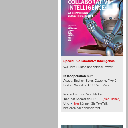
Inbound
Special: Collaborative Intelligence
We unite Human and Artifical Power.
In Kooperation mit:
Avaya, Bucher+Suter, Calabrio, Five 9,
Parloa, Sogedes, USU, Vier, Zoom
Kostenlos zum Durchklicken:
TeleTalk Special als PDF
(hier klicken)
Und
hier
können Sie TeleTalk
bestellen oder abonnieren!
Inbound
TeleTalk Archiv