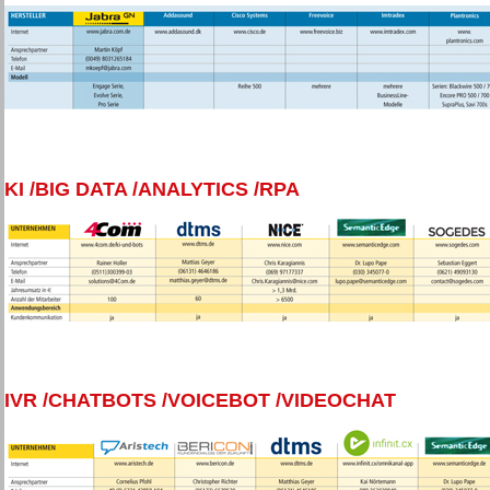
KI /BIG DATA /ANALYTICS /RPA
IVR /CHATBOTS /VOICEBOT /VIDEOCHAT