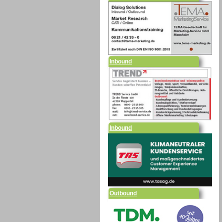
Inbound
Inbound
Outbound