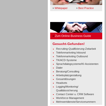
»
Whitepaper
»
Best Practice
Business Guide
»
Zum Online-Business Guide
Gesucht-Gefunden!
Recruiting-Qualifizierung-Zeitarbeit
Telefonmarketing Inbound
Telefonmarketing Outbound
TK/ACD-Systeme
Sprachdialogsysteme/KI-Assistenten
Dialer
Beratung/Consulting
Arbeitsplatzgestaltung
Gesamtlösungen
Headsets
Logging/Monitoring/
Qualitätssicherung
Contact Center u. CRM Software
Workforce-Management
Mehrwertdienste/Servicenummern