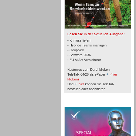
TK- und ACD-Systeme
Lesen Sie in der aktuellen Ausgabe:
• KI muss liefern
• Hybride Teams managen
• Geopolitik
Workforce-Management
• Software 2036
• EU AI Act Versicherer
Kostenlos zum Durchklicken:
TeleTalk 04/26 als ePaper
(hier
klicken)
Und
hier
können Sie TeleTalk
bestellen oder abonnieren!
Personal
TeleTalk Special
Personal