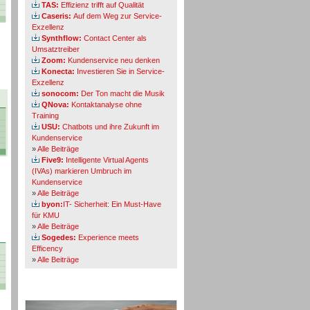
TAS:
Effizienz trifft auf Qualität
Caseris:
Auf dem Weg zur Service-
Exzellenz
Synthflow:
Contact Center als
Umsatztreiber
Zoom:
Kundenservice neu denken
Konecta:
Investieren Sie in Service-
Exzellenz
sonocom:
Der Ton macht die Musik
QNova:
Kontaktanalyse ohne
Training
USU:
Chatbots und ihre Zukunft im
Kundenservice
»
Alle Beiträge
Five9:
Intelligente Virtual Agents
(IVAs) markieren Umbruch im
Kundenservice
»
Alle Beiträge
byon:
IT- Sicherheit: Ein Must-Have
für KMU
»
Alle Beiträge
Sogedes:
Experience meets
Efficency
»
Alle Beiträge
Themen-Specials