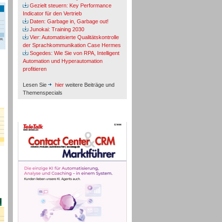
Gezielt steuern: Key Performance
Indicator für den Vertrieb
Daten: Garbage in, Garbage out!
Junokai: Training 2030
Vier: Automatisierte Qualitätskontrolle
der Sprachkommunikation Case Hermes
Sogedes: Wie Sie von RPA, Intelligent
Automation und Hyperautomation
profitieren
Lesen Sie
hier
weitere Beiträge und
Themenspecials
TeleTalk-Marktführer 1/2026