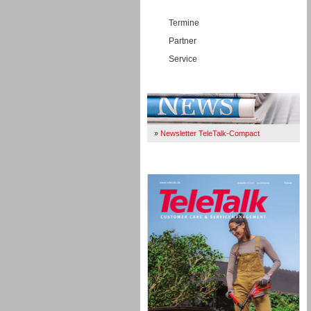
Termine
Partner
Service
Immer Up-To-Date
»
Newsletter TeleTalk-Compact
TeleTalk 04/26