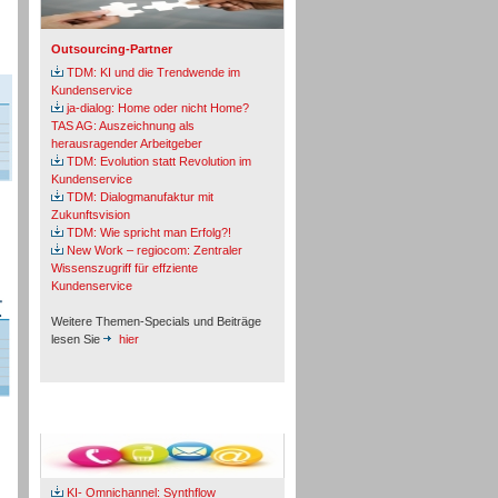
Outsourcing-Partner
TDM: KI und die Trendwende im
Kundenservice
ja-dialog: Home oder nicht Home?
TAS AG: Auszeichnung als
herausragender Arbeitgeber
TDM: Evolution statt Revolution im
Kundenservice
TDM: Dialogmanufaktur mit
Zukunftsvision
TDM: Wie spricht man Erfolg?!
New Work – regiocom: Zentraler
Wissenszugriff für effziente
Kundenservice
Weitere Themen-Specials und Beiträge
lesen Sie
hier
Fachbeiträge & Cases
KI- Omnichannel: Synthflow