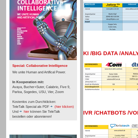
Personal
Inbound
KI /BIG DATA /ANAL
Special: Collaborative Intelligence
We unite Human and Artifical Power.
In Kooperation mit:
Avaya, Bucher+Suter, Calabrio, Five 9,
Parloa, Sogedes, USU, Vier, Zoom
Kostenlos zum Durchklicken:
TeleTalk Special als PDF
(hier klicken)
Und
hier
können Sie TeleTalk
IVR /CHATBOTS /V
bestellen oder abonnieren!
Inbound
TeleTalk Archiv