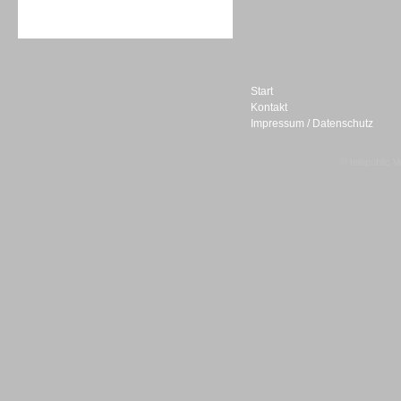
Sprachdialogsysteme u. Ki/
Sprachassistenten
Start
Kontakt
Impressum / Datenschutz
Sprachdialogsysteme u. Ki/
Sprachassistenten
© telepublic V