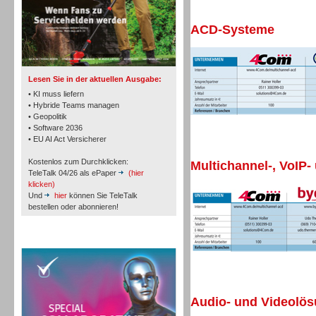
ACD-Systeme
TK- und ACD-Systeme
Lesen Sie in der aktuellen Ausgabe:
• KI muss liefern
• Hybride Teams managen
• Geopolitik
• Software 2036
Workforce-Management
• EU AI Act Versicherer
Kostenlos zum Durchklicken:
Multichannel-, VoIP-
TeleTalk 04/26 als ePaper
(hier
klicken)
Und
hier
können Sie TeleTalk
bestellen oder abonnieren!
Personal
TeleTalk Special
Audio- und Videolö