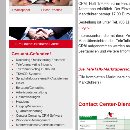
CRM, Heft 1/2026, ist im Einze
Jahresabo erhältlich. Der Einz
»
Whitepaper
»
Best Practice
Marktführer beträgt 17,00 Euro
Bestellung ist unter Tel. (05 1
Business Guide
möglich.
Interessenten, die mit ihren P
Marktübersichten des
TeleTal
»
Zum Online-Business Guide
CRM
aufgenommen werden mö
Leertabellen und weitere Infor
Gesucht-Gefunden!
Recruiting-Qualifizierung-Zeitarbeit
Telefonmarketing Inbound
Die TeleTalk-Marktübersic
Telefonmarketing Outbound
TK/ACD-Systeme
(Die kompletten Marktübersicht
Sprachdialogsysteme/KI-Assistenten
Marktführers)
Dialer
Beratung/Consulting
Arbeitsplatzgestaltung
Gesamtlösungen
Headsets
Contact Center-Diens
Logging/Monitoring/
Qualitätssicherung
Contact Center u. CRM Software
Workforce-Management
Mehrwertdienste/Servicenummern