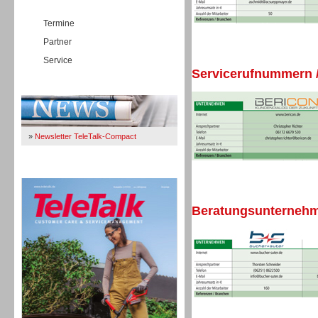
Termine
Partner
Service
Servicerufnummern /
Immer Up-To-Date
»
Newsletter TeleTalk-Compact
TeleTalk 04/26
Beratungsunternehme