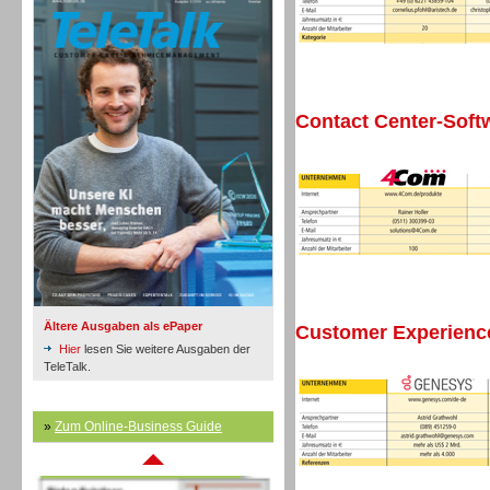
Contact Center-Soft
Inbound
Ältere Ausgaben als ePaper
Customer Experien
Hier
lesen Sie weitere Ausgaben der
TeleTalk.
»
Zum Online-Business Guide
Inbound