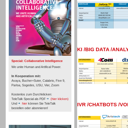
Inbound
KI /BIG DATA /ANAL
Special: Collaborative Intelligence
We unite Human and Artifical Power.
In Kooperation mit:
Avaya, Bucher+Suter, Calabrio, Five 9,
Parloa, Sogedes, USU, Vier, Zoom
Kostenlos zum Durchklicken:
TeleTalk Special als PDF
(hier klicken)
Und
hier
können Sie TeleTalk
IVR /CHATBOTS /V
bestellen oder abonnieren!
Inbound
TeleTalk Archiv