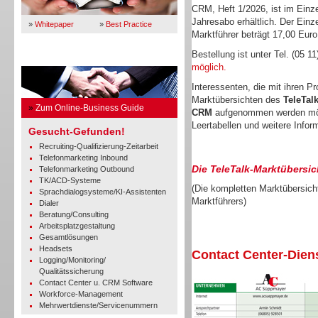
CRM, Heft 1/2026, ist im Einze
Jahresabo erhältlich. Der Einz
»
Whitepaper
»
Best Practice
Marktführer beträgt 17,00 Euro
Bestellung ist unter Tel. (05 1
Business Guide
möglich.
Interessenten, die mit ihren P
Marktübersichten des
TeleTal
»
Zum Online-Business Guide
CRM
aufgenommen werden mö
Leertabellen und weitere Infor
Gesucht-Gefunden!
Recruiting-Qualifizierung-Zeitarbeit
Telefonmarketing Inbound
Die TeleTalk-Marktübersic
Telefonmarketing Outbound
TK/ACD-Systeme
(Die kompletten Marktübersicht
Sprachdialogsysteme/KI-Assistenten
Marktführers)
Dialer
Beratung/Consulting
Arbeitsplatzgestaltung
Gesamtlösungen
Headsets
Contact Center-Diens
Logging/Monitoring/
Qualitätssicherung
Contact Center u. CRM Software
Workforce-Management
Mehrwertdienste/Servicenummern