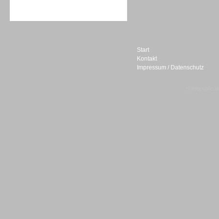
Sprachdialogsysteme u. Ki/
Sprachassistenten
Start
Kontakt
Impressum / Datenschutz
Sprachdialogsysteme u. Ki/
Sprachassistenten
© telepublic V