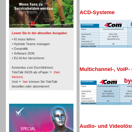
ACD-Systeme
TK- und ACD-Systeme
Lesen Sie in der aktuellen Ausgabe:
• KI muss liefern
• Hybride Teams managen
• Geopolitik
Workforce-Management
• Software 2036
• EU AI Act Versicherer
Kostenlos zum Durchklicken:
Multichannel-, VoIP-
TeleTalk 04/26 als ePaper
(hier
klicken)
Und
hier
können Sie TeleTalk
bestellen oder abonnieren!
Personal
TeleTalk Special
Audio- und Videolö
Personal