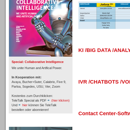
Inbound
KI /BIG DATA /ANAL
Special: Collaborative Intelligence
We unite Human and Artifical Power.
In Kooperation mit:
IVR /CHATBOTS /V
Avaya, Bucher+Suter, Calabrio, Five 9,
Parloa, Sogedes, USU, Vier, Zoom
Kostenlos zum Durchklicken:
TeleTalk Special als PDF
(hier klicken)
Und
hier
können Sie TeleTalk
bestellen oder abonnieren!
Contact Center-Soft
Inbound
TeleTalk Archiv