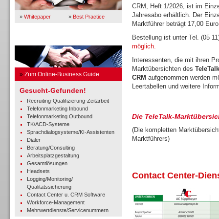
CRM, Heft 1/2026, ist im Einze
Jahresabo erhältlich. Der Einz
»
Whitepaper
»
Best Practice
Marktführer beträgt 17,00 Euro
Bestellung ist unter Tel. (05 1
Business Guide
möglich.
Interessenten, die mit ihren P
Marktübersichten des
TeleTal
»
Zum Online-Business Guide
CRM
aufgenommen werden mö
Leertabellen und weitere Infor
Gesucht-Gefunden!
Recruiting-Qualifizierung-Zeitarbeit
Telefonmarketing Inbound
Die TeleTalk-Marktübersic
Telefonmarketing Outbound
TK/ACD-Systeme
(Die kompletten Marktübersicht
Sprachdialogsysteme/KI-Assistenten
Marktführers)
Dialer
Beratung/Consulting
Arbeitsplatzgestaltung
Gesamtlösungen
Headsets
Contact Center-Diens
Logging/Monitoring/
Qualitätssicherung
Contact Center u. CRM Software
Workforce-Management
Mehrwertdienste/Servicenummern