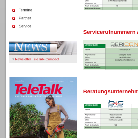
Termine
Partner
Service
Servicerufnummern /
Immer Up-To-Date
»
Newsletter TeleTalk-Compact
TeleTalk 04/26
Beratungsunternehme