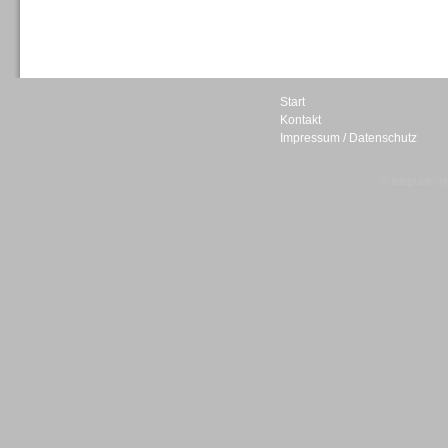
Sprachdialogsysteme u. Ki/
Sprachassistenten
Start
Kontakt
Impressum / Datenschutz
Sprachdialogsysteme u. Ki/
Sprachassistenten
© telepublic V