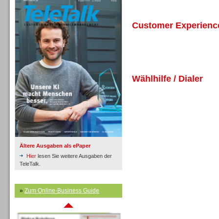
Customer Experien
Inbound
Wählhilfe / Dialer
Ältere Ausgaben als ePaper
Hier
lesen Sie weitere Ausgaben der
TeleTalk.
»
Zum Online-Business Guide
Inbound