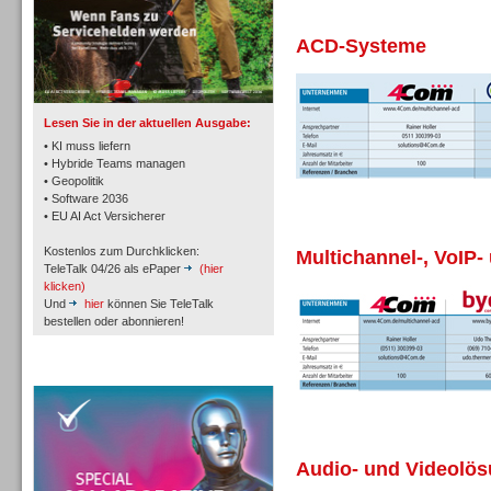
ACD-Systeme
TK- und ACD-Systeme
Lesen Sie in der aktuellen Ausgabe:
• KI muss liefern
• Hybride Teams managen
• Geopolitik
• Software 2036
Workforce-Management
• EU AI Act Versicherer
Kostenlos zum Durchklicken:
Multichannel-, VoIP-
TeleTalk 04/26 als ePaper
(hier
klicken)
Und
hier
können Sie TeleTalk
bestellen oder abonnieren!
Personal
TeleTalk Special
Audio- und Videolö
Personal