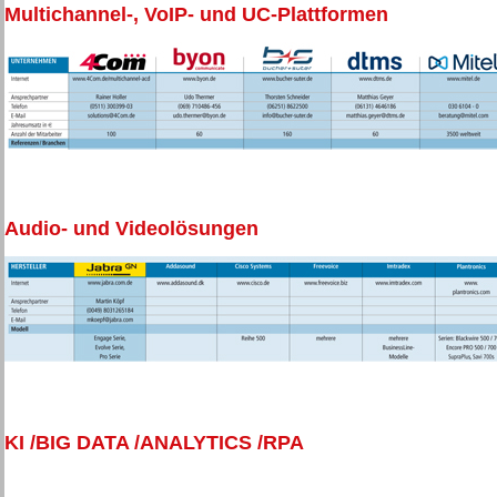
Multichannel-, VoIP- und UC-Plattformen
Audio- und Videolösungen
KI /BIG DATA /ANALYTICS /RPA