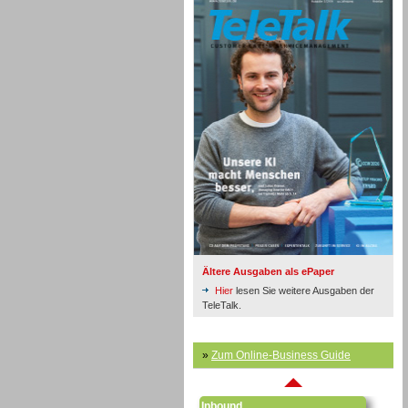
Inbound
Ältere Ausgaben als ePaper
Hier
lesen Sie weitere Ausgaben der
TeleTalk.
»
Zum Online-Business Guide
Inbound