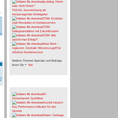
ja-dialog: Home
oder nicht Home?
TAS AG: Auszeichnung als
herausragender Arbeitgeber
TDM: Evolution
statt Revolution im Kundenservice
TDM:
Dialogmanufaktur mit Zukunftsvision
TDM: Wie
spricht man Erfolg?!
New Work –
regiocom: Zentraler Wissenszugriff für
effziente Kundenservice
Weitere Themen-Specials und Beiträge
lesen Sie
hier
Fachbeiträge & Cases
KI-
Omnichannel: Synthflow
Gezielt steuern:
Key Performance Indicator für den
Vertrieb
Daten: Garbage