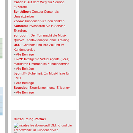
Caseris:
Auf dem Weg zur Service-
Exzellenz
Synthflow:
Contact Center als
Umsatztreiber
Zoom:
Kundenservice neu denken
Konecta:
Investieren Sie in Service-
Exzellenz
sonocom:
Der Ton macht die Musik
QNova:
Kontaktanalyse ohne Training
USU:
Chatbots und ihre Zukunft im
Kundenservice
»
Alle Beiträge
Five9:
Intelligente Virtual Agents (IVAs)
markieren Umbruch im Kundenservice
»
Alle Beiträge
byon:
IT- Sicherheit: Ein Must-Have für
KMU
»
Alle Beiträge
Sogedes:
Experience meets Efficency
»
Alle Beiträge
Themen-Specials
Outsourcing-Partner
TDM: KI und die
Trendwende im Kundenservice