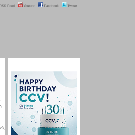
RSS-Feed
Youtube
Facebook
Twitter
r
n
d),