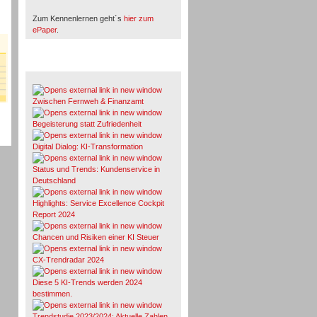
Zum Kennenlernen geht´s
hier zum
ePaper
.
Whitepaper & Studien
Zwischen Fernweh & Finanzamt
Begeisterung statt Zufriedenheit
Digital Dialog: KI-Transformation
Status und Trends: Kundenservice in
Deutschland
Highlights: Service Excellence Cockpit
Report 2024
Chancen und Risiken einer KI Steuer
CX-Trendradar 2024
Diese 5 KI-Trends werden 2024
bestimmen.
Trendstudie 2023/2024: Aktuelle Zahlen