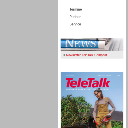
Termine
Partner
Service
Immer Up-To-Date
»
Newsletter TeleTalk-Compact
TeleTalk 04/26