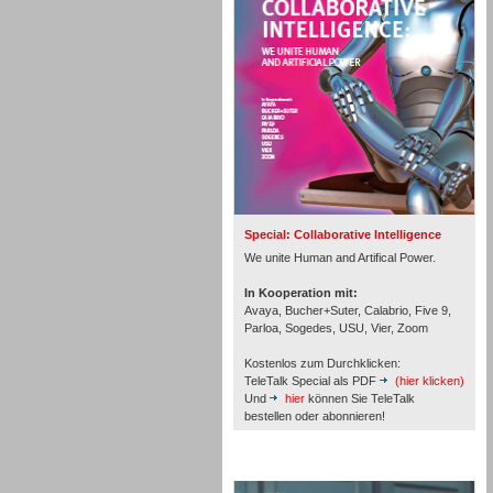
Personal
Inbound
Special: Collaborative Intelligence
We unite Human and Artifical Power.
In Kooperation mit:
Avaya, Bucher+Suter, Calabrio, Five 9,
Parloa, Sogedes, USU, Vier, Zoom
Kostenlos zum Durchklicken:
TeleTalk Special als PDF
(hier klicken)
Und
hier
können Sie TeleTalk
bestellen oder abonnieren!
Inbound
TeleTalk Archiv