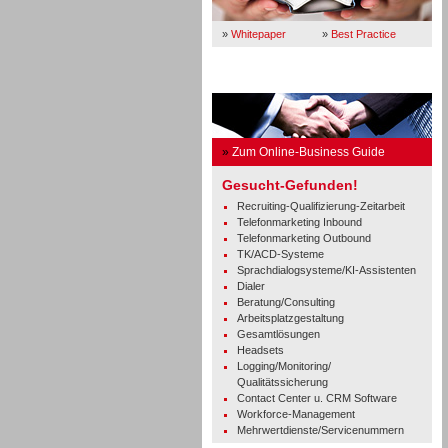
»
Whitepaper
»
Best Practice
Business Guide
»
Zum Online-Business Guide
Gesucht-Gefunden!
Recruiting-Qualifizierung-Zeitarbeit
Telefonmarketing Inbound
Telefonmarketing Outbound
TK/ACD-Systeme
Sprachdialogsysteme/KI-Assistenten
Dialer
Beratung/Consulting
Arbeitsplatzgestaltung
Gesamtlösungen
Headsets
Logging/Monitoring/
Qualitätssicherung
Contact Center u. CRM Software
Workforce-Management
Mehrwertdienste/Servicenummern