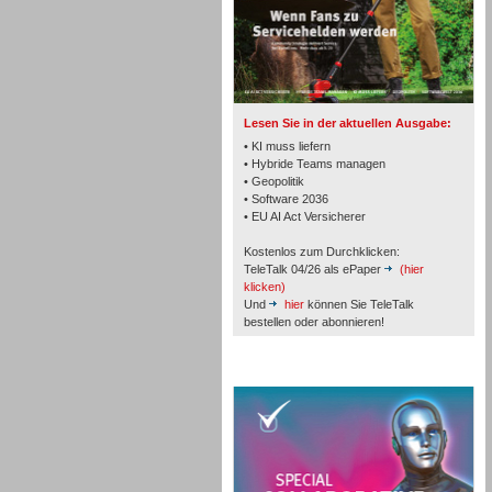
TK- und ACD-Systeme
Lesen Sie in der aktuellen Ausgabe:
• KI muss liefern
• Hybride Teams managen
• Geopolitik
• Software 2036
Workforce-Management
• EU AI Act Versicherer
Kostenlos zum Durchklicken:
TeleTalk 04/26 als ePaper
(hier
klicken)
Und
hier
können Sie TeleTalk
bestellen oder abonnieren!
Personal
TeleTalk Special