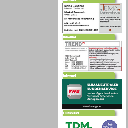
Inbound
Inbound
Outbound