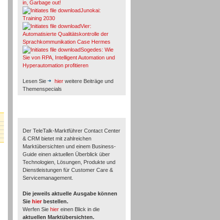
in, Garbage out!
Junokai:
Training 2030
Vier:
Automatisierte Qualitätskontrolle der
Sprachkommunikation Case Hermes
Sogedes: Wie
Sie von RPA, Intelligent Automation und
Hyperautomation profitieren
Lesen Sie
hier
weitere Beiträge und
Themenspecials
TeleTalk-Marktführer 1/2026
Der TeleTalk-Marktführer Contact Center
& CRM bietet mit zahlreichen
Marktübersichten und einem Business-
Guide einen aktuellen Überblick über
Technologien, Lösungen, Produkte und
Dienstleistungen für Customer Care &
Servicemanagement.
Die jeweils aktuelle Ausgabe können
Sie
hier
bestellen.
Werfen Sie
hier
einen Blick in die
aktuellen Marktübersichten.