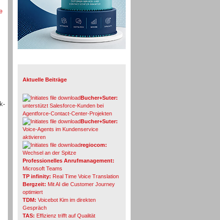
e
Info-Board
Aktuelle Beiträge
Bucher+Suter:
k-
unterstützt Salesforce-Kunden bei
Agentforce-Contact-Center-Projekten
Bucher+Suter:
Voice-Agents im Kundenservice
aktivieren
regiocom:
Wechsel an der Spitze
Professionelles Anrufmanagement:
Microsoft Teams
TP infinity:
Real Time Voice Translation
Bergzeit:
Mit AI die Customer Journey
optimiert
TDM:
Voicebot Kim im direkten
Gespräch
TAS:
Effizienz trifft auf Qualität