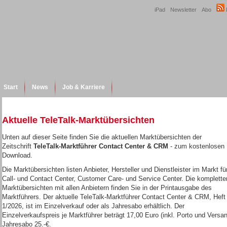
iPad
Newsletter
Abo
Start
News
Job & Karriere
Aktuelle TeleTalk-Marktübersichten
Unten auf dieser Seite finden Sie die aktuellen Marktübersichten der
Zeitschrift
TeleTalk-Marktführer Contact Center & CRM
-
zum kostenlosen
Download.
Die Marktübersichten listen Anbieter, Hersteller und Dienstleister im Markt fü
Call- und Contact Center, Customer Care- und Service Center. Die komplette
Marktübersichten mit allen Anbietern finden Sie in der Printausgabe des
Marktführers. Der aktuelle TeleTalk-Marktführer Contact Center & CRM, Heft
1/2026, ist im Einzelverkauf oder als Jahresabo erhältlich. Der
Einzelverkaufspreis je Marktführer beträgt 17,00 Euro (inkl. Porto und Versan
Jahresabo 25.-€.