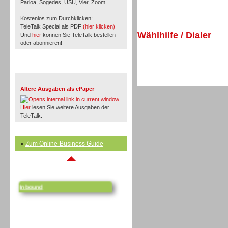
Parloa, Sogedes, USU, Vier, Zoom
Inbound
Kostenlos zum Durchklicken:
TeleTalk Special als PDF
(hier klicken)
Wählhilfe / Dialer
Und
hier
können Sie TeleTalk bestellen
oder abonnieren!
TeleTalk Archiv
Ältere Ausgaben als ePaper
Hier
lesen Sie weitere Ausgaben der
TeleTalk.
»
Zum Online-Business Guide
Inbound