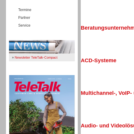
Termine
Partner
Service
Beratungsunternehme
Workforce-Management
Immer Up-To-Date
»
Newsletter TeleTalk-Compact
ACD-Systeme
TeleTalk 04/26
Personal
Multichannel-, VoIP-
Personal
Audio- und Videolö