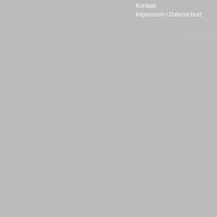
Kontakt
Impressum / Datenschutz
© telepublic V
Sprachdialogsysteme u. Ki/
Sprachassistenten
Sprachdialogsysteme u. Ki/
Sprachassistenten