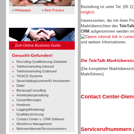
Bestellung ist unter Tel. (05 1
»
Whitepaper
»
Best Practice
möglich.
Interessenten, die mit ihren P
Business Guide
Marktübersichten des
TeleTal
CRM
aufgenommen werden möc
und weitere Informationen.
»
Zum Online-Business Guide
Gesucht-Gefunden!
Die TeleTalk-Marktübersic
Recruiting-Qualifizierung-Zeitarbeit
Telefonmarketing Inbound
(Die kompletten Marktübersicht
Telefonmarketing Outbound
Marktführers)
TK/ACD-Systeme
Sprachdialogsysteme/KI-Assistenten
Dialer
Beratung/Consulting
Arbeitsplatzgestaltung
Contact Center-Diens
Gesamtlösungen
Headsets
Logging/Monitoring/
Qualitätssicherung
Contact Center u. CRM Software
Workforce-Management
TK- und ACD-Systeme
Servicerufnummern /
Mehrwertdienste/Servicenummern