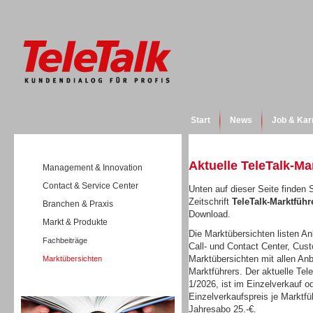
Start
News
Job & Kar
Aktuelle TeleTalk-Ma
Management & Innovation
Contact & Service Center
Unten auf dieser Seite finden 
Zeitschrift
TeleTalk-Marktfüh
Branchen & Praxis
Download.
Markt & Produkte
Die Marktübersichten listen Anb
Fachbeiträge
Call- und Contact Center, Cus
Marktübersichten mit allen Anb
Marktübersichten
Marktführers. Der aktuelle Te
1/2026, ist im Einzelverkauf od
Wissen
Einzelverkaufspreis je Marktfü
Jahresabo 25.-€.