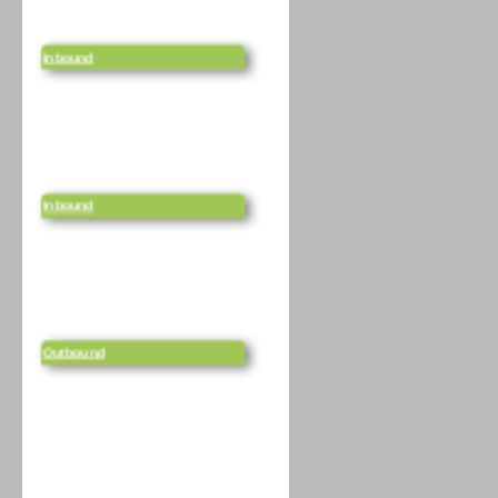
Inbound
Inbound
Outbound