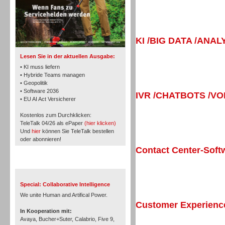
Inbound
KI /BIG DATA /ANAL
Lesen Sie in der aktuellen Ausgabe:
• KI muss liefern
• Hybride Teams managen
• Geopolitik
• Software 2036
IVR /CHATBOTS /V
• EU AI Act Versicherer
Kostenlos zum Durchklicken:
TeleTalk 04/26 als ePaper
(hier klicken)
Und
hier
können Sie TeleTalk bestellen
oder abonnieren!
Contact Center-Soft
TeleTalk Special
Inbound
Special: Collaborative Intelligence
We unite Human and Artifical Power.
Customer Experien
In Kooperation mit:
Avaya, Bucher+Suter, Calabrio, Five 9,