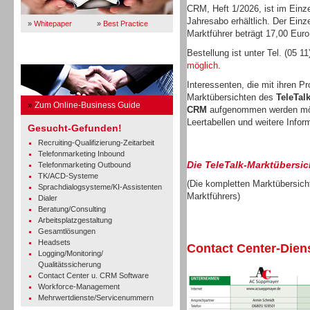
CRM, Heft 1/2026, ist im Einze
Jahresabo erhältlich. Der Einz
»
Whitepaper
»
Best Practice
Marktführer beträgt 17,00 Euro
Bestellung ist unter Tel. (05 1
Business Guide
möglich.
Interessenten, die mit ihren P
Marktübersichten des
TeleTal
»
Zum Online-Business Guide
CRM
aufgenommen werden mö
Leertabellen und weitere Infor
Gesucht-Gefunden!
Recruiting-Qualifizierung-Zeitarbeit
Telefonmarketing Inbound
Die TeleTalk-Marktübersic
Telefonmarketing Outbound
TK/ACD-Systeme
(Die kompletten Marktübersicht
Sprachdialogsysteme/KI-Assistenten
Marktführers)
Dialer
Beratung/Consulting
Arbeitsplatzgestaltung
Gesamtlösungen
Headsets
Contact Center-Diens
Logging/Monitoring/
Qualitätssicherung
Contact Center u. CRM Software
Workforce-Management
Mehrwertdienste/Servicenummern