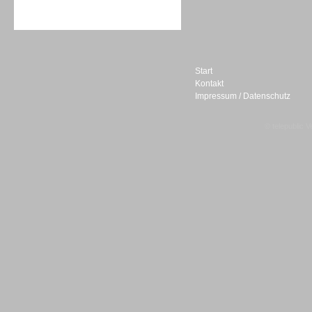
Sprachdialogsysteme u. Ki/
Sprachassistenten
Start
Kontakt
Impressum / Datenschutz
Sprachdialogsysteme u. Ki/
© telepublic V
Sprachassistenten