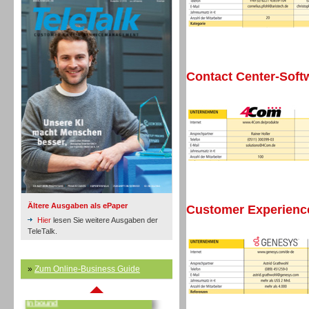
Contact Center-Soft
Inbound
Ältere Ausgaben als ePaper
Customer Experien
Hier
lesen Sie weitere Ausgaben der
TeleTalk.
»
Zum Online-Business Guide
Inbound