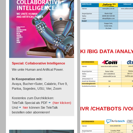
Personal
Inbound
KI /BIG DATA /ANAL
Special: Collaborative Intelligence
We unite Human and Artifical Power.
In Kooperation mit:
Avaya, Bucher+Suter, Calabrio, Five 9,
Parloa, Sogedes, USU, Vier, Zoom
Kostenlos zum Durchklicken:
TeleTalk Special als PDF
(hier klicken)
Und
hier
können Sie TeleTalk
IVR /CHATBOTS /V
bestellen oder abonnieren!
TeleTalk Archiv
Inbound