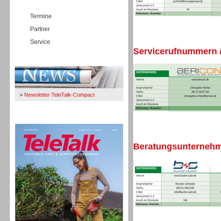
Termine
Partner
Service
Servicerufnummern /
Immer Up-To-Date
»
Newsletter TeleTalk-Compact
TeleTalk 04/26
Beratungsunternehme