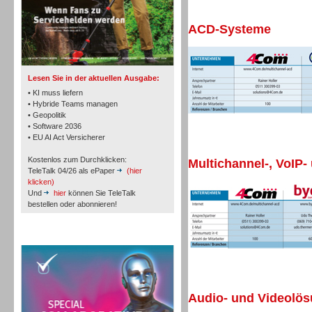
ACD-Systeme
TK- und ACD-Systeme
Lesen Sie in der aktuellen Ausgabe:
• KI muss liefern
• Hybride Teams managen
• Geopolitik
• Software 2036
Workforce-Management
• EU AI Act Versicherer
Kostenlos zum Durchklicken:
Multichannel-, VoIP-
TeleTalk 04/26 als ePaper
(hier
klicken)
Und
hier
können Sie TeleTalk
bestellen oder abonnieren!
Personal
TeleTalk Special
Audio- und Videolö