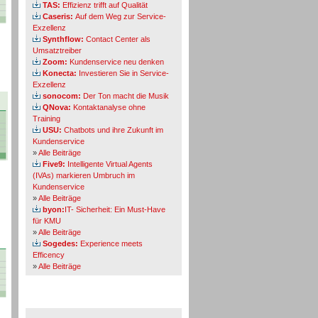
TAS:
Effizienz trifft auf Qualität
Caseris:
Auf dem Weg zur Service-
Exzellenz
Synthflow:
Contact Center als
Umsatztreiber
Zoom:
Kundenservice neu denken
Konecta:
Investieren Sie in Service-
Exzellenz
sonocom:
Der Ton macht die Musik
QNova:
Kontaktanalyse ohne
Training
USU:
Chatbots und ihre Zukunft im
Kundenservice
»
Alle Beiträge
Five9:
Intelligente Virtual Agents
(IVAs) markieren Umbruch im
Kundenservice
»
Alle Beiträge
byon:
IT- Sicherheit: Ein Must-Have
für KMU
»
Alle Beiträge
Sogedes:
Experience meets
Efficency
»
Alle Beiträge
Themen-Specials