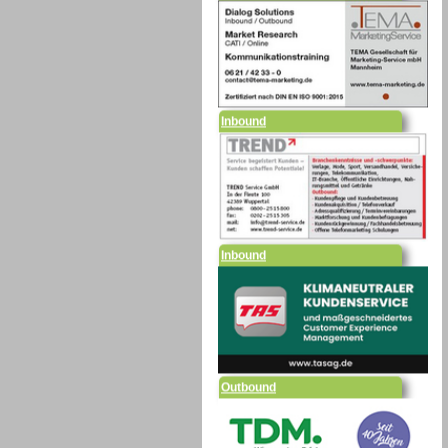
Inbound
Inbound
Outbound