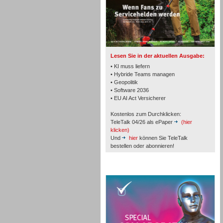
TK- und ACD-Systeme
Lesen Sie in der aktuellen Ausgabe:
• KI muss liefern
• Hybride Teams managen
• Geopolitik
• Software 2036
Workforce-Management
• EU AI Act Versicherer
Kostenlos zum Durchklicken:
TeleTalk 04/26 als ePaper
(hier
klicken)
Und
hier
können Sie TeleTalk
bestellen oder abonnieren!
Personal
TeleTalk Special