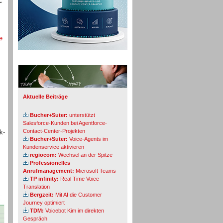
e
Info-Board
Aktuelle Beiträge
Bucher+Suter:
unterstützt
Salesforce-Kunden bei Agentforce-
Contact-Center-Projekten
k-
Bucher+Suter:
Voice-Agents im
Kundenservice aktivieren
regiocom:
Wechsel an der Spitze
Professionelles
Anrufmanagement:
Microsoft Teams
TP infinity:
Real Time Voice
Translation
Bergzeit:
Mit AI die Customer
Journey optimiert
TDM:
Voicebot Kim im direkten
Gespräch