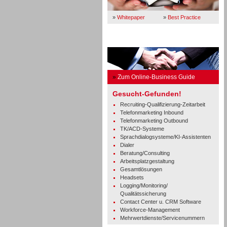
»
Whitepaper
»
Best Practice
Business Guide
»
Zum Online-Business Guide
Gesucht-Gefunden!
Recruiting-Qualifizierung-Zeitarbeit
Telefonmarketing Inbound
Telefonmarketing Outbound
TK/ACD-Systeme
Sprachdialogsysteme/KI-Assistenten
Dialer
Beratung/Consulting
Arbeitsplatzgestaltung
Gesamtlösungen
Headsets
Logging/Monitoring/
Qualitätssicherung
Contact Center u. CRM Software
Workforce-Management
Mehrwertdienste/Servicenummern