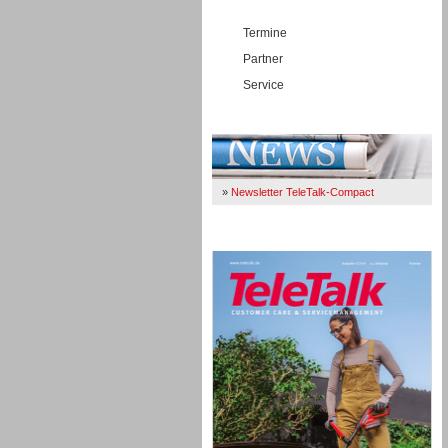
Termine
Partner
Service
Immer Up-To-Date
»
Newsletter TeleTalk-Compact
TeleTalk 04/26