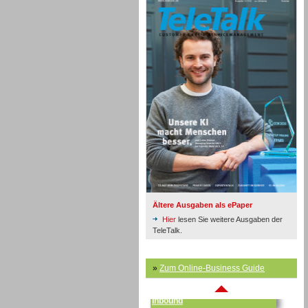
Inbound
Ältere Ausgaben als ePaper
Hier
lesen Sie weitere Ausgaben der
TeleTalk.
»
Zum Online-Business Guide
Inbound