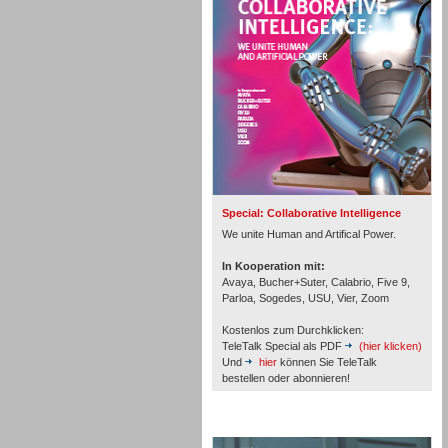
Personal
Inbound
Special: Collaborative Intelligence
We unite Human and Artifical Power.
In Kooperation mit:
Avaya, Bucher+Suter, Calabrio, Five 9,
Parloa, Sogedes, USU, Vier, Zoom
Kostenlos zum Durchklicken:
TeleTalk Special als PDF
(hier klicken)
Und
hier
können Sie TeleTalk
bestellen oder abonnieren!
TeleTalk Archiv
Inbound