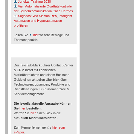
Junokai: Training 2030
Vier: Automatisierte Qualitätskontrolle
der Sprachkommunikation Case Hermes
Sogedes: Wie Sie von RPA, Intelligent
Automation und Hyperautomation
profitieren
Lesen Sie
hier
weitere Beiträge und
Themenspecials
TeleTalk-Marktführer 1/2026
Der TeleTalk-Marktführer Contact Center
& CRM bietet mit zahlreichen
Marktübersichten und einem Business-
Guide einen aktuellen Überblick über
Technologien, Lösungen, Produkte und
Dienstleistungen für Customer Care &
Servicemanagement.
Die jeweils aktuelle Ausgabe können
Sie
hier
bestellen.
Werfen Sie
hier
einen Blick in die
aktuellen Marktübersichten.
Zum Kennenlernen geht´s
hier zum
ePaper
.