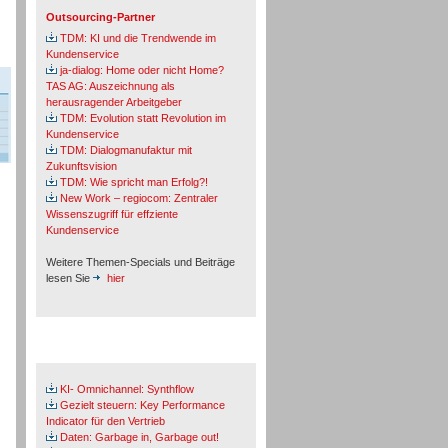
Outsourcing-Partner
TDM: KI und die Trendwende im
Kundenservice
ja-dialog: Home oder nicht Home?
TAS AG: Auszeichnung als
herausragender Arbeitgeber
TDM: Evolution statt Revolution im
Kundenservice
TDM: Dialogmanufaktur mit
Zukunftsvision
TDM: Wie spricht man Erfolg?!
New Work – regiocom: Zentraler
Wissenszugriff für effziente
Kundenservice
Weitere Themen-Specials und Beiträge
lesen Sie
hier
Fachbeiträge & Cases
KI- Omnichannel: Synthflow
Gezielt steuern: Key Performance
Indicator für den Vertrieb
Daten: Garbage in, Garbage out!