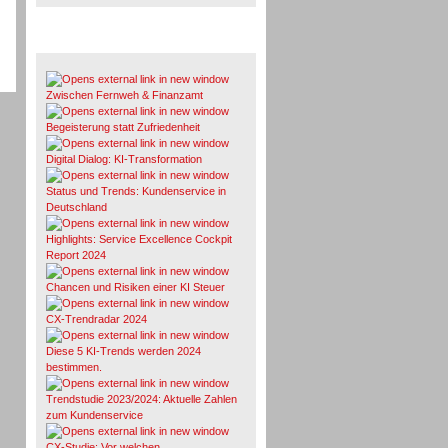
Whitepaper & Studien
Zwischen Fernweh & Finanzamt
Begeisterung statt Zufriedenheit
Digital Dialog: KI-Transformation
Status und Trends: Kundenservice in
Deutschland
Highlights: Service Excellence Cockpit
Report 2024
Chancen und Risiken einer KI Steuer
CX-Trendradar 2024
Diese 5 KI-Trends werden 2024
bestimmen.
Trendstudie 2023/2024: Aktuelle Zahlen
zum Kundenservice
CX-Studie: Vor welchen