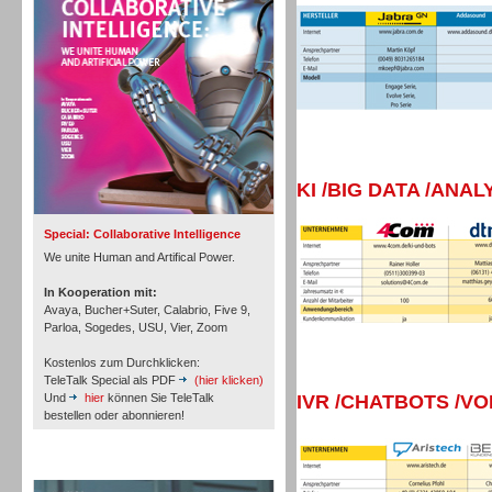
Personal
Inbound
KI /BIG DATA /ANAL
Special: Collaborative Intelligence
We unite Human and Artifical Power.
In Kooperation mit:
Avaya, Bucher+Suter, Calabrio, Five 9,
Parloa, Sogedes, USU, Vier, Zoom
Kostenlos zum Durchklicken:
TeleTalk Special als PDF
(hier klicken)
Und
hier
können Sie TeleTalk
IVR /CHATBOTS /V
bestellen oder abonnieren!
TeleTalk Archiv
Inbound