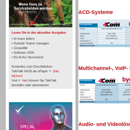
ACD-Systeme
TK- und ACD-Systeme
Lesen Sie in der aktuellen Ausgabe:
• KI muss liefern
• Hybride Teams managen
• Geopolitik
• Software 2036
Workforce-Management
• EU AI Act Versicherer
Kostenlos zum Durchklicken:
Multichannel-, VoIP-
TeleTalk 04/26 als ePaper
(hier
klicken)
Und
hier
können Sie TeleTalk
bestellen oder abonnieren!
Personal
TeleTalk Special
Audio- und Videolö