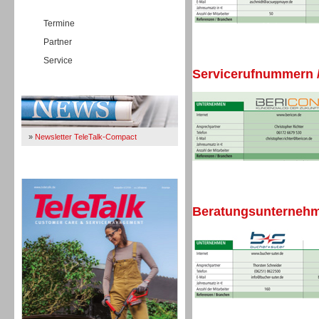
Termine
Partner
Service
Servicerufnummern /
Immer Up-To-Date
»
Newsletter TeleTalk-Compact
TeleTalk 04/26
Beratungsunternehme