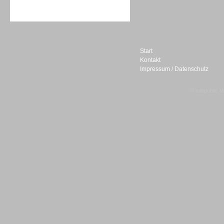
Sprachdialogsysteme u. Ki/
Sprachassistenten
Start
Kontakt
Impressum / Datenschutz
Sprachdialogsysteme u. Ki/
Sprachassistenten
© telepublic V