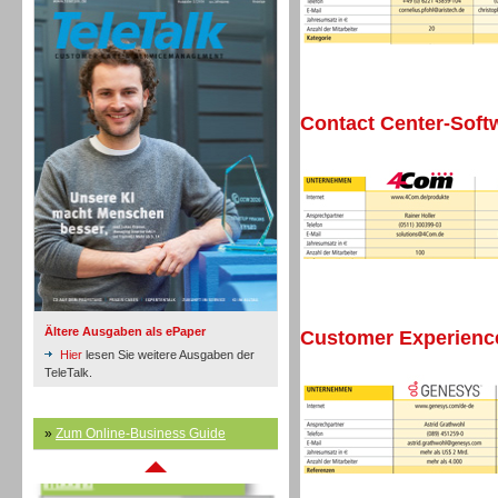
Contact Center-Soft
Inbound
Ältere Ausgaben als ePaper
Customer Experien
Hier
lesen Sie weitere Ausgaben der
TeleTalk.
»
Zum Online-Business Guide
Inbound