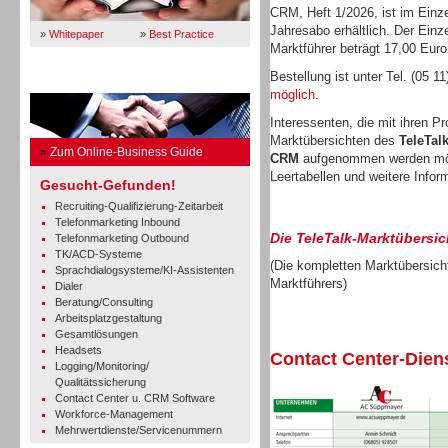
CRM, Heft 1/2026, ist im Einze
Jahresabo erhältlich. Der Einz
»
Whitepaper
»
Best Practice
Marktführer beträgt 17,00 Euro
Bestellung ist unter Tel. (05 1
Business Guide
möglich.
Interessenten, die mit ihren P
Marktübersichten des
TeleTal
»
Zum Online-Business Guide
CRM
aufgenommen werden mö
Leertabellen und weitere Infor
Gesucht-Gefunden!
Recruiting-Qualifizierung-Zeitarbeit
Telefonmarketing Inbound
Die TeleTalk-Marktübersic
Telefonmarketing Outbound
TK/ACD-Systeme
(Die kompletten Marktübersicht
Sprachdialogsysteme/KI-Assistenten
Marktführers)
Dialer
Beratung/Consulting
Arbeitsplatzgestaltung
Gesamtlösungen
Headsets
Contact Center-Diens
Logging/Monitoring/
Qualitätssicherung
Contact Center u. CRM Software
Workforce-Management
Mehrwertdienste/Servicenummern